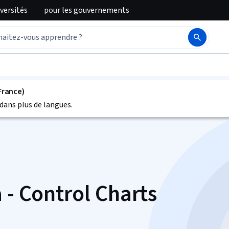
iversités
pour
les gouvernements
France)
dans plus de langues.
 - Control Charts