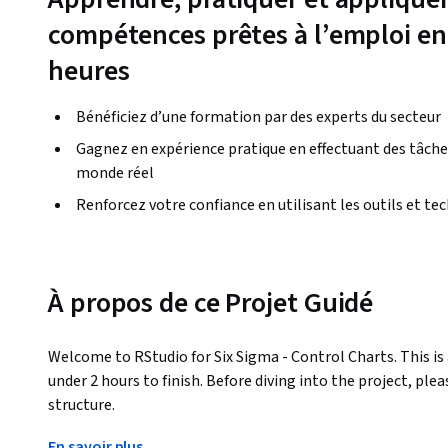
compétences prêtes à l’emploi en
heures
Bénéficiez d’une formation par des experts du secteur
Gagnez en expérience pratique en effectuant des tâche
monde réel
Renforcez votre confiance en utilisant les outils et te
À propos de ce Projet Guidé
Welcome to RStudio for Six Sigma - Control Charts. This is
under 2 hours to finish. Before diving into the project, plea
structure.
By the end of this project, you will learn to identify data typ
En savoir plus