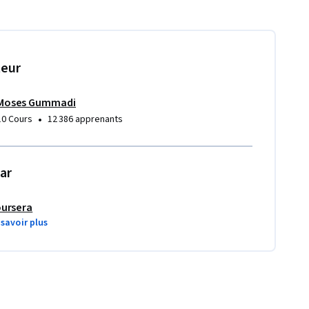
teur
Moses Gummadi
•
10 Cours
12 386 apprenants
ar
ursera
 savoir plus