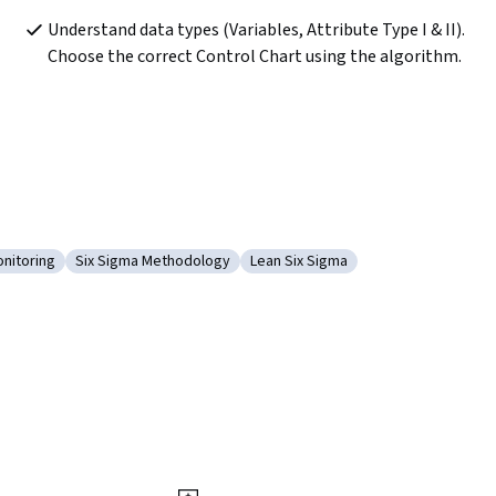
Understand data types (Variables, Attribute Type I & II). 
Choose the correct Control Chart using the algorithm.
onitoring
Six Sigma Methodology
Lean Six Sigma
sis
e : Quality Monitoring
Catégorie : Six Sigma Methodology
Catégorie : Lean Six Sigma