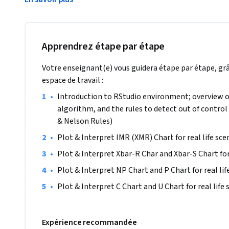
understand the overview of Statistical Process Control, pi
type and other criteria, plot and interpret control charts.
Xbar-R Charts, Xbar-S Charts, NP Chart, P Chart, C Chart an
Electric Rules and Nelson's rules used to interpret the stab
Apprendrez étape par étape
Votre enseignant(e) vous guidera étape par étape, grâ
espace de travail :
•
Introduction to RStudio environment; overview of
algorithm, and the rules to detect out of control 
& Nelson Rules)
•
Plot & Interpret IMR (XMR) Chart for real life sce
•
Plot & Interpret Xbar-R Char and Xbar-S Chart for 
•
Plot & Interpret NP Chart and P Chart for real lif
•
Plot & Interpret C Chart and U Chart for real life 
Expérience recommandée