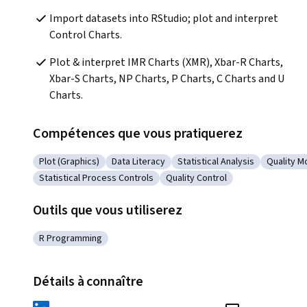
Import datasets into RStudio; plot and interpret 
Control Charts.
Plot & interpret IMR Charts (XMR), Xbar-R Charts, 
Xbar-S Charts, NP Charts, P Charts, C Charts and U 
Charts. 
Compétences que vous pratiquerez
Plot (Graphics)
Data Literacy
Statistical Analysis
Quality M
Catégorie : Plot (Graphics)
Catégorie : Data Literacy
Catégorie : Statistical Analy
Catégori
Statistical Process Controls
Quality Control
Catégorie : Statistical Process Controls
Catégorie : Quality Control
Outils que vous utiliserez
R Programming
Catégorie : R Programming
Détails à connaître