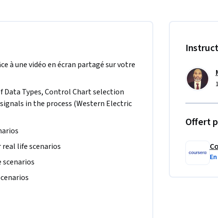
ck the right Control Chart based on the data 
 This Guided Project covers IMR Charts (XMR), 
d U Chart. You will also learn about Western 
ility of the process.
Instruc
ce à une vidéo en écran partagé sur votre
 Data Types, Control Chart selection 
signals in the process (Western Electric 
Offert p
narios 
real life scenarios 
Co
En
e scenarios 
scenarios 