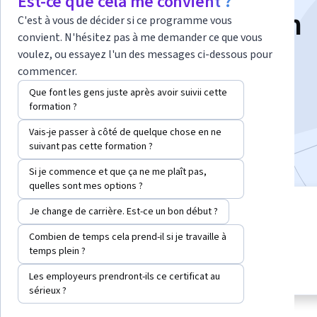
Est-ce que cela me convient ?
Image Classification
C'est à vous de décider si ce programme vous
convient. N'hésitez pas à me demander ce que vous
voulez, ou essayez l'un des messages ci-dessous pour
Instructeur :
Soumava Dey
commencer.
Que font les gens juste après avoir suivii cette
formation ?
Commencer le projet guidé
Vais-je passer à côté de quelque chose en ne
Inclus avec
•
En savoir plus
suivant pas cette formation ?
Si je commence et que ça ne me plaît pas,
quelles sont mes options ?
projet guidé
Je change de carrière. Est-ce un bon début ?
niveau Débutant
Apprendre, pratiquer et
Combien de temps cela prend-il si je travaille à
appliquer des compétences
Aucune connaissance
temps plein ?
professionnelles grâce à des
prérequise
conseils d’experts
Les employeurs prendront-ils ce certificat au
sérieux ?