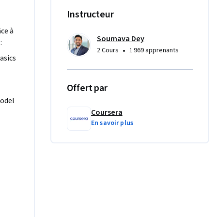
 using 
Instructeur
âce à
Soumava Dey
:
•
2 Cours
1 969 apprenants
sics 
Offert par
odel 
Coursera
En savoir plus