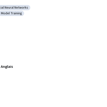
icial Neural Networks
alysis
orie : Artificial Neural Networks
Model Training
hine Learning
Catégorie : Model Training
 Anglais