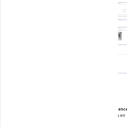
Méthode d’apprentissage
Apprentissage pratique basé sur les compétenc
Mettez en pratique de nouvelles compétences en
effectuant des tâches professionnelles.