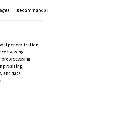
ages
Recommandations
Suivant
del generalization 
ce by using 
r preprocessing 
ng resizing, 
, and data 
n