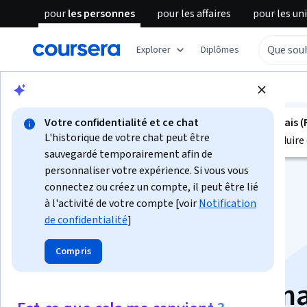
pour
les personnes
pour
les affaires
pour
les un
Explorer
Diplômes
Parcourir
Data Science
Machine Learning
Votre confidentialité et ce chat
Ce projet guidé n'est pas disponible en Français (
L'historique de votre chat peut être
Nous sommes actuellement en train de le traduire 
sauvegardé temporairement afin de
personnaliser votre expérience. Si vous vous
connectez ou créez un compte, il peut être lié
à l'activité de votre compte [voir
Notification
de confidentialité
]
TensorFlow for
Compris
Beginners: Basic Bin