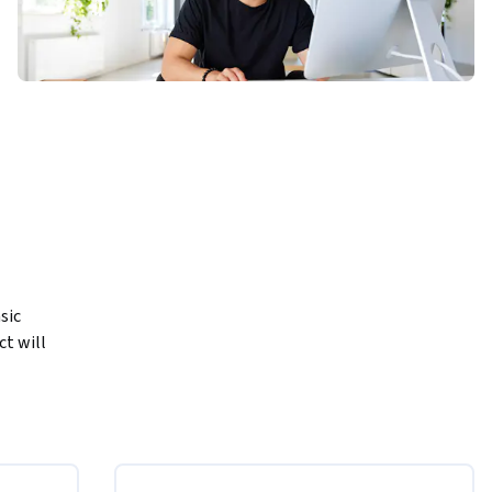
ic 
t will 
al 
, data 
develop 