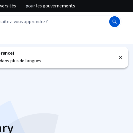
iversités
pour
les gouvernements
France)
dans plus de langues.
ary