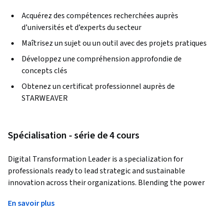
Acquérez des compétences recherchées auprès
d’universités et d’experts du secteur
Maîtrisez un sujet ou un outil avec des projets pratiques
Développez une compréhension approfondie de
concepts clés
Obtenez un certificat professionnel auprès de
STARWEAVER
Spécialisation - série de 4 cours
Digital Transformation Leader is a specialization for 
professionals ready to lead strategic and sustainable 
innovation across their organizations. Blending the power 
of Generative AI with business process improvement and 
En savoir plus
change leadership, this program equips learners with 
practical tools and frameworks to thrive in today’s dynamic 