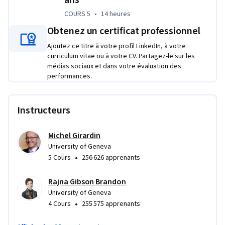
COURS 5
,
14 heures
COURS 5
•
14 heures
Directeur de cette Specializations et principal contributeur à 
l'enseignement : Michel Girardin, Chargé de cours en macro-
Obtenez un certificat professionnel
finance, Université de Genève
Ajoutez ce titre à votre profil LinkedIn, à votre
curriculum vitae ou à votre CV. Partagez-le sur les
médias sociaux et dans votre évaluation des
performances.
Instructeurs
Michel Girardin
University of Geneva
•
5 Cours
256 626 apprenants
Rajna Gibson Brandon
University of Geneva
•
4 Cours
255 575 apprenants