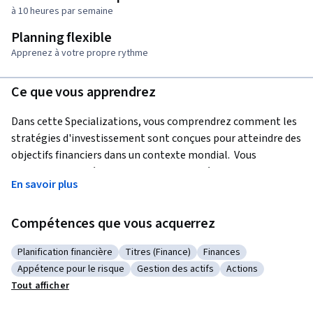
à 10 heures par semaine
Planning flexible
Apprenez à votre propre rythme
Ce que vous apprendrez
Dans cette Specializations, vous comprendrez comment les 
stratégies d'investissement sont conçues pour atteindre des 
objectifs financiers dans un contexte mondial.  Vous 
apprendrez la théorie qui sous-tend les décisions 
En savoir plus
d'investissement solides, ainsi que les compétences 
pratiques et réelles que vous pouvez appliquer lorsque vous 
Compétences que vous acquerrez
discutez de propositions d'investissement avec votre 
conseiller, lorsque vous gérez vos actifs personnels ou le 
Planification financière
Titres (Finance)
Finances
portefeuille d'investissement de votre client. Vous 
Catégorie : Planification financière
Catégorie : Titres (Finance)
Catégorie : Finances
Appétence pour le risque
Gestion des actifs
Actions
commencerez par développer une compréhension globale 
Catégorie : Appétence pour le risque
Catégorie : Gestion des actifs
Catégorie : Action
Tout afficher
des marchés financiers et de l'impact des comportements 
rationnels et irrationnels sur la finance aux niveaux micro et 