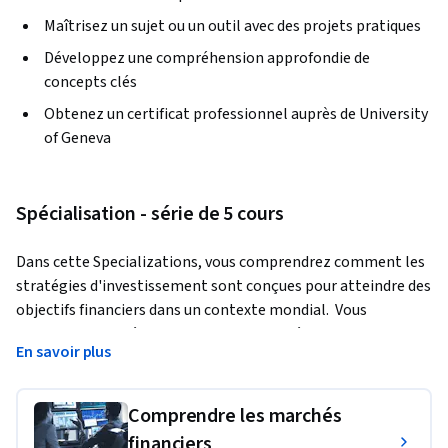
Maîtrisez un sujet ou un outil avec des projets pratiques
Développez une compréhension approfondie de
concepts clés
Obtenez un certificat professionnel auprès de University
of Geneva
Spécialisation - série de 5 cours
Dans cette Specializations, vous comprendrez comment les 
stratégies d'investissement sont conçues pour atteindre des 
objectifs financiers dans un contexte mondial.  Vous 
apprendrez la théorie qui sous-tend les décisions 
En savoir plus
d'investissement solides, ainsi que les compétences 
pratiques et réelles que vous pouvez appliquer lorsque vous 
discutez de propositions d'investissement avec votre 
Comprendre les marchés
conseiller, lorsque vous gérez vos actifs personnels ou le 
financiers