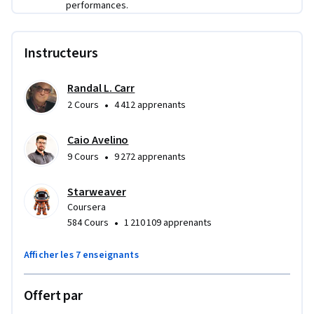
performances.
Instructeurs
Randal L. Carr
•
2 Cours
4 412 apprenants
Caio Avelino
•
9 Cours
9 272 apprenants
Starweaver
Coursera
•
584 Cours
1 210 109 apprenants
Afficher les 7 enseignants
Offert par