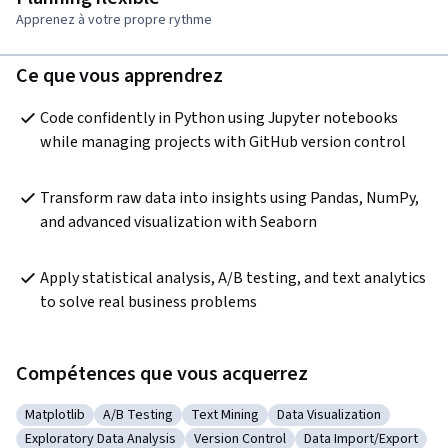
Apprenez à votre propre rythme
Ce que vous apprendrez
Code confidently in Python using Jupyter notebooks 
while managing projects with GitHub version control
Transform raw data into insights using Pandas, NumPy, 
and advanced visualization with Seaborn
Apply statistical analysis, A/B testing, and text analytics 
to solve real business problems
Compétences que vous acquerrez
Matplotlib
A/B Testing
Text Mining
Data Visualization
Catégorie : Matplotlib
Catégorie : A/B Testing
Catégorie : Text Mining
Catégorie : Data Visualiz
Exploratory Data Analysis
Version Control
Data Import/Export