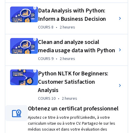
datasets and addresses actual business questions, creating 
Data Analysis with Python:
portfolio pieces that demonstrate your ability to extract 
Inform a Business Decision
insights and inform decisions.
COURS 8
,
2 heures
COURS 8
•
2 heures
Clean and analyze social
media usage data with Python
COURS 9
,
2 heures
COURS 9
•
2 heures
Python NLTK for Beginners:
Customer Satisfaction
Analysis
COURS 10
,
2 heures
COURS 10
•
2 heures
Obtenez un certificat professionnel
Ajoutez ce titre à votre profil LinkedIn, à votre
curriculum vitae ou à votre CV. Partagez-le sur les
médias sociaux et dans votre évaluation des