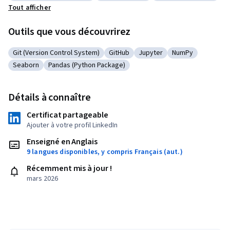
Catégorie : Exploratory Data Analysis
Catégorie : Version Control
Catégorie : Data Imp
Tout afficher
Outils que vous découvrirez
Git (Version Control System)
GitHub
Jupyter
NumPy
Catégorie : Git (Version Control System)
Catégorie : GitHub
Catégorie : Jupyter
Catégorie : Num
Seaborn
Pandas (Python Package)
Catégorie : Seaborn
Catégorie : Pandas (Python Package)
Détails à connaître
Certificat partageable
Ajouter à votre profil LinkedIn
Enseigné en Anglais
9 langues disponibles, y compris Français (aut.)
Récemment mis à jour !
mars 2026