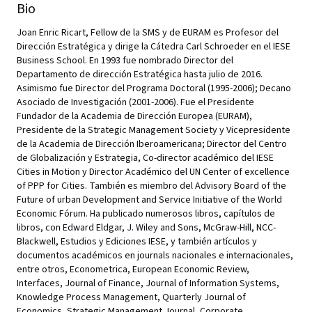
Bio
Joan Enric Ricart, Fellow de la SMS y de EURAM es Profesor del
Dirección Estratégica y dirige la Cátedra Carl Schroeder en el IESE
Business School. En 1993 fue nombrado Director del
Departamento de dirección Estratégica hasta julio de 2016.
Asimismo fue Director del Programa Doctoral (1995-2006); Decano
Asociado de Investigación (2001-2006). Fue el Presidente
Fundador de la Academia de Dirección Europea (EURAM),
Presidente de la Strategic Management Society y Vicepresidente
de la Academia de Dirección Iberoamericana; Director del Centro
de Globalización y Estrategia, Co-director académico del IESE
Cities in Motion y Director Académico del UN Center of excellence
of PPP for Cities. También es miembro del Advisory Board of the
Future of urban Development and Service Initiative of the World
Economic Fórum. Ha publicado numerosos libros, capítulos de
libros, con Edward Eldgar, J. Wiley and Sons, McGraw-Hill, NCC-
Blackwell, Estudios y Ediciones IESE, y también artículos y
documentos académicos en journals nacionales e internacionales,
entre otros, Econometrica, European Economic Review,
Interfaces, Journal of Finance, Journal of Information Systems,
Knowledge Process Management, Quarterly Journal of
Economics, Strategic Management Journal, Corporate