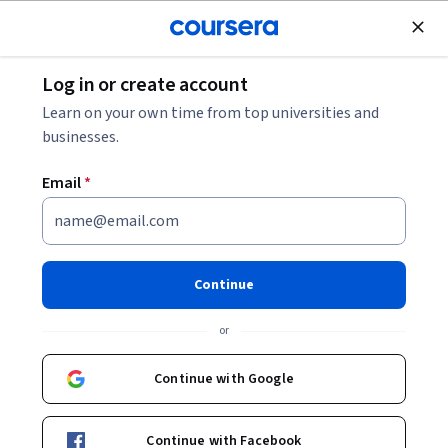
Join for Free
Log in or create account
Learn on your own time from top universities and
businesses.
Email
*
Continue
Aldebarán Toledo Fernández
or
Universidades Anáhuac
Continue with Google
https://www.linkedin.com/in/aldebar%C3%A1n-toledo-fern%C3%A1ndez-699396241/
Bio
Continue with Facebook