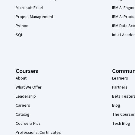
Microsoft Excel
IBM AI Engin
Project Management
IBM AI Produ
Python
IBM Data Sci
SQL
Intuit Acade
Coursera
Commun
About
Learners
What We Offer
Partners
Leadership
Beta Tester
Careers
Blog
Catalog
The Courser
Coursera Plus
Tech Blog
Professional Certificates