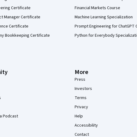
eering Certificate
Financial Markets Course
ct Manager Certificate
Machine Learning Specialization
ence Certificate
Prompt Engineering for ChatGPT 
my Bookkeeping Certificate
Python for Everybody Specializat
ity
More
Press
Investors
s
Terms
Privacy
a Podcast
Help
Accessibility
Contact