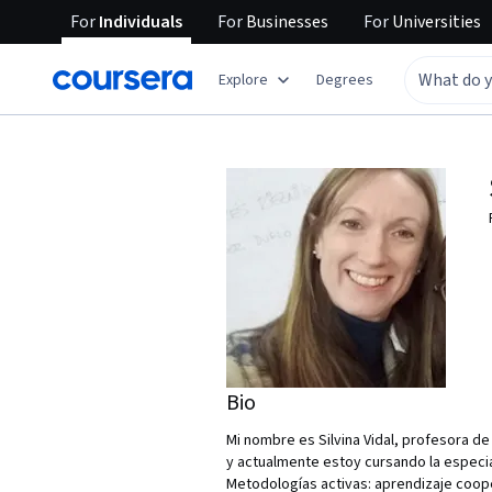
For
Individuals
For
Businesses
For
Universities
Explore
Degrees
Bio
Mi nombre es Silvina Vidal, profesora de
y actualmente estoy cursando la especia
Metodologías activas: aprendizaje coope