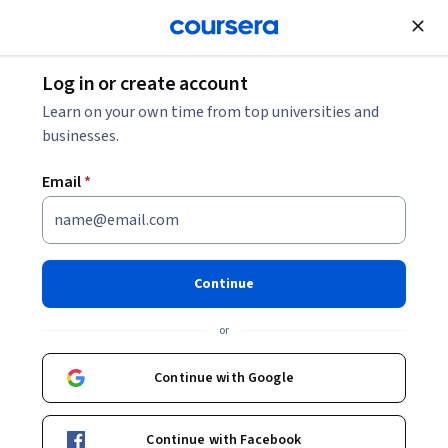
Join for Free
Log in or create account
Learn on your own time from top universities and
businesses.
Email
*
Continue
Lucas Pussetto
or
Profesor
Universidad de Palermo
Continue with Google
Bio
Continue with Facebook