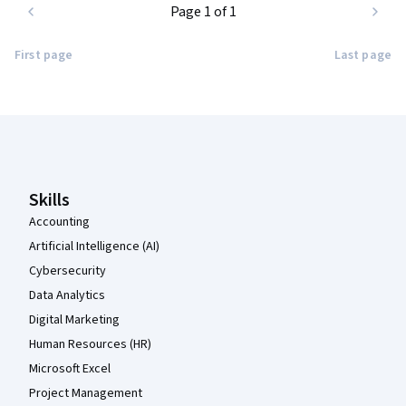
Page 1 of 1
First page
Last page
Coursera Footer
Skills
Accounting
Artificial Intelligence (AI)
Cybersecurity
Data Analytics
Digital Marketing
Human Resources (HR)
Microsoft Excel
Project Management