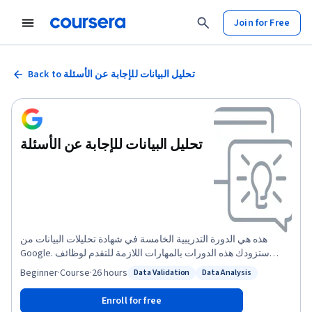
Join for Free
Back to تحليل البيانات للإجابة عن الأسئلة
تحليل البيانات للإجابة عن الأسئلة
هذه هي الدورة التدريبية الخامسة في شهادة تحليلات البيانات من
Google. ستزودك هذه الدورات بالمهارات اللازمة للتقدم لوظائف
محلل البيانات على المستوى التمهيدي. في هذه الدورة، سوف
Beginner
·
Course
·
26 hours
Data Validation
Data Analysis
Status: Data Validation
Status: Data Analysis
تستكشف مرحلة "التحليل" في عملية تحليل البيانات. ستستعين بما
تعلمته حتى هذه النقطة وتطبقه على تحليلك لفهم البيانات التي جمعتها.
Enroll for free
وستتعلم كيفية تنظيم بياناتك وتنسيقها باستخدام جداول البيانات وSQL