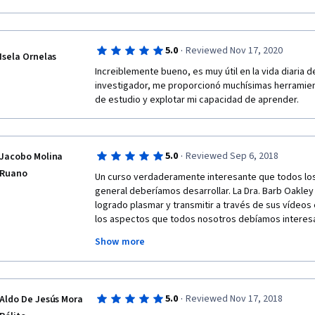
topic, ideas, subject or material.  
-       Create a task list: 
·
5.0
Reviewed Nov 17, 2020
Isela Ornelas
o   Do it before going to sleep. 
Increiblemente bueno, es muy útil en la vida diaria d
investigador, me proporcionó muchísimas herramient
o   Write on it: your goals, and what works for you, 
de estudio y explotar mi capacidad de aprender.
these goals. 
o   Be realistic in your goals. Step by step. 
·
5.0
Reviewed Sep 6, 2018
Jacobo Molina
o   This list will save working memory energy (you wi
“oh, what I need to do?” “Am I forgetting something im
Ruano
Un curso verdaderamente interesante que todos los
of questions that make you tired and lose your vital 
general deberíamos desarrollar. La Dra. Barb Oakley y
logrado plasmar y transmitir a través de sus vídeos 
-       You can improve your learning process if you 
los aspectos que todos nosotros debíamos interesa
with partners that are achieving the same goals of you
aprendizaje. 
to:
Show more
Nos permite comprender cómo funciona nuestro cer
o   Start on time the study sessions. 
procesos neuronales y sustancias incurren en toda 
los seres humanos podamos conocer y es completam
o   Prepare the material before the session. 
·
5.0
Reviewed Nov 17, 2018
Aldo De Jesús Mora
consejos y temas que abordan para saber qué es lo 