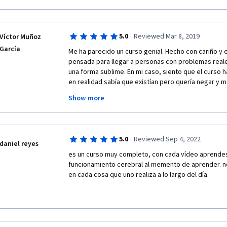
can any distracting stimulus (phones, internet, friend
important part of the learning process, but not the o
The second mode is the Diffuse Mode: it is related wi
·
5.0
Reviewed Mar 8, 2019
Víctor Muñoz
brain does while we are in a more relaxing moment. 
García
sleeping, or doing automatic things like riding a bike, 
Me ha parecido un curso genial. Hecho con cariño y 
watching television. This process is as important as
pensada para llegar a personas con problemas reales
could imagine the deep connections that our brain is
una forma sublime. En mi caso, siento que el curso h
Diffuse mode allows our brains to discover new ways
en realidad sabía que existían pero quería negar y 
sometimes we cannot manage with the focus one. 
me parecen muy asequibles. El conocimiento y las té
Show more
material del curso han abierto mi mente y ha cambi
I will continue with more concepts and less words:
cómo tengo que enfocar mi aprendizaje tanto en m
otras necesarias.
-       The importance of mix both modes (focus and d
·
5.0
Reviewed Sep 4, 2022
Ahora todo depende de mi constancia en la puesta e
daniel reyes
-       The importance of doing physical exercise (wo
conocimientos adquiridos para conseguir aprender 
es un curso muy completo, con cada vídeo aprendes
or breaks during learning process. Sports or exercis
funcionamiento cerebral al memento de aprender. no 
neural connection alive. 
¡Gracias por crear cursos así!
en cada cosa que uno realiza a lo largo del día. 
-       excercesing
-       The importance of go beyond procrastination: 