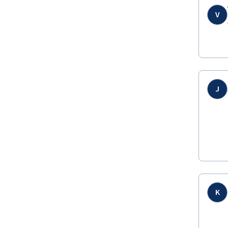
V
J
K