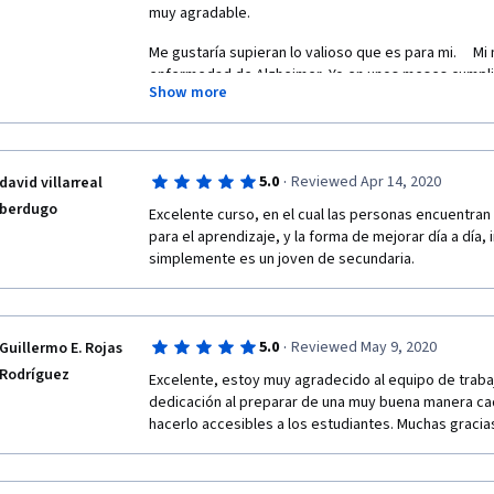
muy agradable.
Me gustaría supieran lo valioso que es para mi.     Mi
enfermedad de Alzheimer  Yo en unos meses cumpliré
Show more
tengo síntomas esporádicamente (1 o 2 al año y duran
últimas semanas fueron difíciles por que olvide ent
personas cercanas a mi y hasta de familia, pero sol
consciente de los olvidos,   puse en práctica lo que
·
5.0
Reviewed Apr 14, 2020
david villarreal
me ayudó a reducir los olvidos y estar en calma en l
que pude reducir un 80% los efectos negativos en es
berdugo
Excelente curso, en el cual las personas encuentran
investigar si científicamente fue un placebo A Mi Me
para el aprendizaje, y la forma de mejorar día a día, i
simplemente es un joven de secundaria.
·
5.0
Reviewed May 9, 2020
Guillermo E. Rojas
Rodríguez
Excelente, estoy muy agradecido al equipo de traba
dedicación al preparar de una muy buena manera cad
hacerlo accesibles a los estudiantes. Muchas gracias