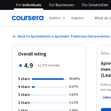
For
Individuals
For
Businesses
For
Universities
Explore
Degrees
Back to Aprendiendo a aprender: Poderosas herramientas m
Overall rating
Apre
4.9
·
11,373
reviews
ment
(Lea
5 stars
90.60%
Este c
4 stars
8.07%
por ex
3 stars
0.83%
muchas
Lifelo
de apr
Status
2 stars
0.12%
Tambié
cómo o
1 star
0.36%