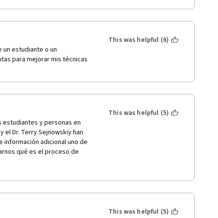
This was helpful (6)
e un estudiante o un 
as para mejorar mis técnicas 
and what does not to reach 
ll stop thinking any moment: 
This was helpful (5)
portant?”....And all this kind 
 estudiantes y personas en 
energy. 
 el Dr. Terry Sejnowskiy han 
e información adicional uno de 
know how to work in a good way 
rnos qué es el proceso de 
. If you study in a group, try 
ebro, cuáles elementos, 
esta gran maraña qué hacen que 
ente interesante los 
que se debe hacer y qué no. 
This was helpful (5)