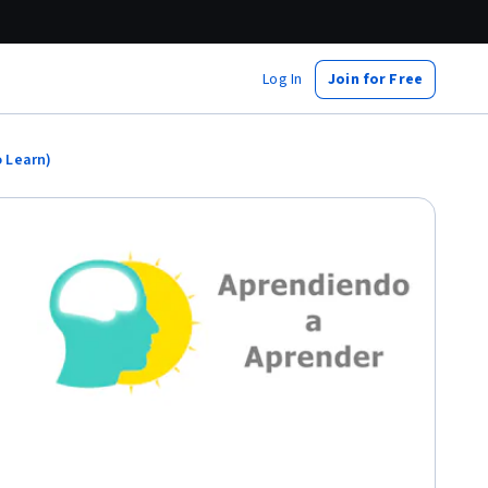
Log In
Join for Free
o Learn)