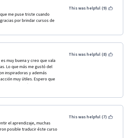
This was helpful (9)
te new better reaction when 
 que me puse triste cuando 
se it looks boring or difficult 
gracias por brindar cursos de 
hink in these things that we 
ely normal. This pain or ugly 
This was helpful (8)
e more stressed you will 
 es muy buena y creo que vala 
as. Lo que más me gustó del 
son inspiradoras y además 
es to learn and assimilate new 
acción muy útiles. Espero que 
omento no tenía materia para 
alta es un resumen escrito de 
 you are learning. It will be 
e text, or repeat again and 
u do not really understand in 
This was helpful (7)
ntir el aprendizaje, muchas 
, repeating a little bit every 
ron posible traducir éste curso 
tand. The more you master the 
ew study session of this main 