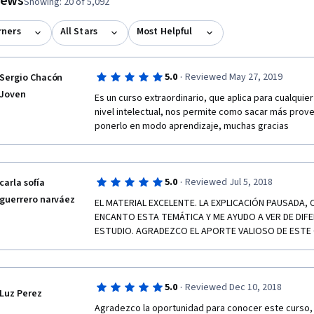
views
Showing: 20 of 5,092
rners
All Stars
Most Helpful
·
5.0
Reviewed May 27, 2019
Sergio Chacón
Joven
Es un curso extraordinario, que aplica para cualquier
nivel intelectual, nos permite como sacar más prove
ponerlo en modo aprendizaje, muchas gracias
·
5.0
Reviewed Jul 5, 2018
carla sofía
guerrero narváez
EL MATERIAL EXCELENTE. LA EXPLICACIÓN PAUSADA, C
ENCANTO ESTA TEMÁTICA Y ME AYUDO A VER DE DIFER
ESTUDIO. AGRADEZCO EL APORTE VALIOSO DE ESTE
·
5.0
Reviewed Dec 10, 2018
Luz Perez
Agradezco la oportunidad para conocer este curso, 