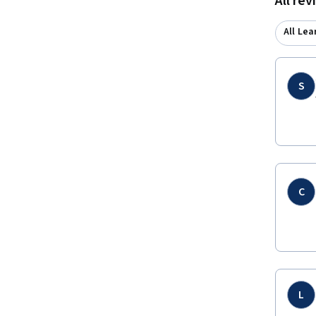
All re
All Lea
S
C
L