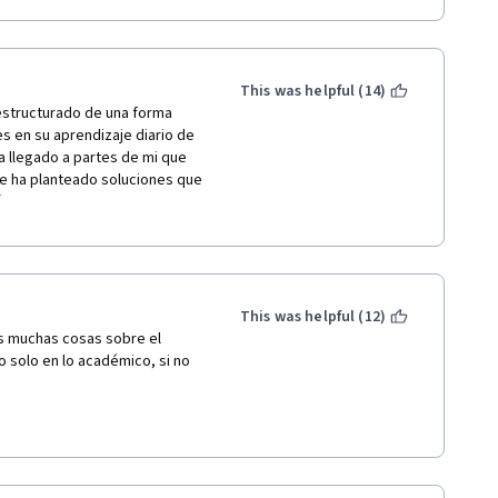
s, etc.). Focus Mode is an 
nly one.
th all the process that our 
For instance, when we are 
This was helpful (14)
driving a car or just eating or 
estructurado de una forma 
 the focus mode. We hardly 
 en su aprendizaje diario de 
 making during this. The 
a llegado a partes de mi que 
 solving problems that 
me ha planteado soluciones que 
cnicas expuestas en el 
ado mi forma de pensar sobre 
aterias deseadas como en 
iffuse)
n marcha de los 
This was helpful (12)
rk out) in the resting moments 
de forma eficiente.
 muchas cosas sobre el 
e in general maintain our new 
solo en lo académico, si no 