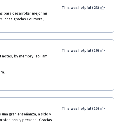
This was helpful (23)
 para desarrollar mejor mi 
 Muchas gracias Coursera, 
This was helpful (16)
t notes, by memory, so I am 
ra.
 has discovered in the whole 
t its functions. At the moment 
s in the learning process of 
This was helpful (15)
tion in one specific idea, 
 una gran enseñanza, a sido y 
 for a reasonable time: not too 
ofesional y personal. Gracias 
e we keep away as much as we 