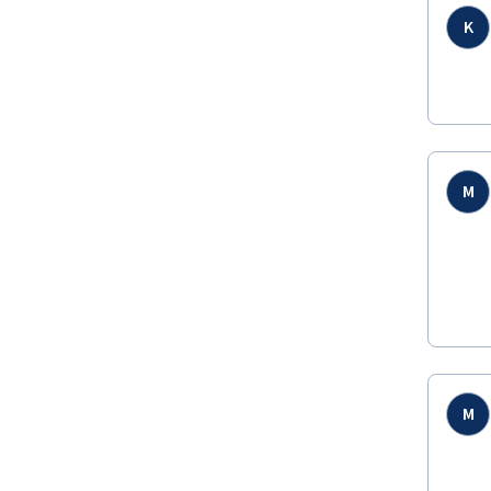
K
M
M