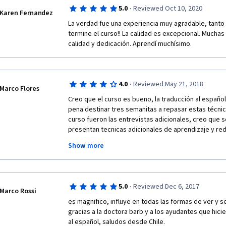
o   The use of Pomodoro Technique
·
5.0
Reviewed Oct 10, 2020
Karen Fernandez
o   Having a Plan B to overtake bad habits, and crea
La verdad fue una experiencia muy agradable, tanto
our minds do not want to do what we need to do becau
termine el curso!! La calidad es excepcional. Muchas 
what we are trying to learn. 
calidad y dedicación. Aprendí muchísimo. 
o   Understand that the pain we feel when we simply t
know we need to do but we do not want to, is absolut
sensation will disappear when we begin to do it. 
·
4.0
Reviewed May 21, 2018
Marco Flores
o   The more you delay the things you need to do, th
Creo que el curso es bueno, la traducción al español
become. 
pena destinar tres semanitas a repasar estas técnic
curso fueron las entrevistas adicionales, creo que 
-       The importance of using metaphors and analogi
presentan tecnicas adicionales de aprendizaje y red
concepts or ideas. The more visual, likely the best. 
coursera me permita volver al curso ya que por el m
Show more
aprender y aplicar estas técnicas. creo que lo que f
-       The importance of “recall”: bring to memory what
las técnicas. 
much better than read one time after another the sam
again something that you already know, but maybe yo
a deep way. 
·
5.0
Reviewed Dec 6, 2017
Marco Rossi
es magnifico, influye en todas las formas de ver y se
-       The importance of study in a large period of time
gracias a la doctora barb y a los ayudantes que hicie
day the material you need to memorise, and unders
al español, saludos desde Chile.
concepts, more time you will leave between every n