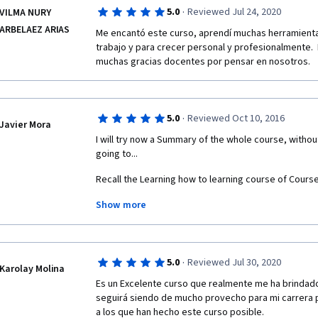
·
5.0
Reviewed Jul 24, 2020
VILMA NURY
ARBELAEZ ARIAS
Me encantó este curso, aprendí muchas herramientas
trabajo y para crecer personal y profesionalmente. 
muchas gracias docentes por pensar en nosotros.
·
5.0
Reviewed Oct 10, 2016
Javier Mora
I will try now a Summary of the whole course, withou
going to...
Recall the Learning how to learning course of Course
Show more
Our brain is the most complex thing that human been
universe. We are still learning how it works and abou
we can talk about two basic modes that our brain use
both academic and non-academic subjects.  
·
5.0
Reviewed Jul 30, 2020
Karolay Molina
The first mode is called Focus Mode: we put our atten
Es un Excelente curso que realmente me ha brindado
concept, material, or text that we are trying to learn
seguirá siendo de mucho provecho para mi carrera pr
long. We do not want to make tired our brains. Her
a los que han hecho este curso posible.