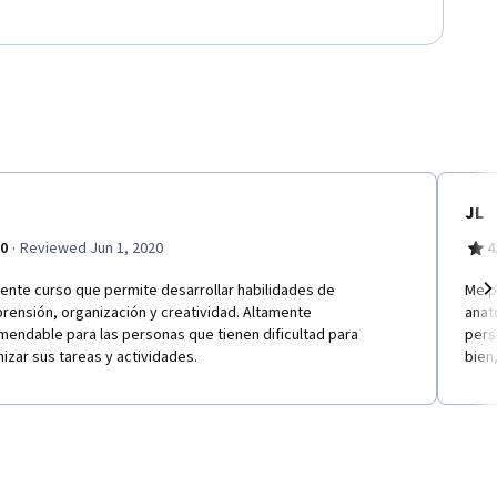
JL
·
.0
Reviewed Jun 1, 2020
4
ente curso que permite desarrollar habilidades de
Me p
rensión, organización y creatividad. Altamente
anat
Ne
mendable para las personas que tienen dificultad para
pers
izar sus tareas y actividades.
bien