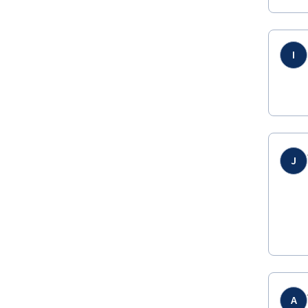
I
J
A