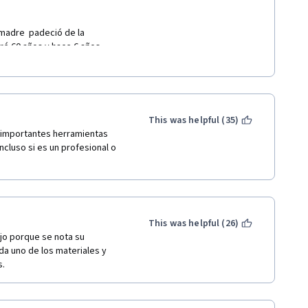
 madre  padeció de la 
 60 años y hace 6 años  
 de 15 a 30 días), estas dos 
re otras cosas el nombre de 
o por momentos y era 
 estaba aprendiendo, lo que 
os momentos difíciles, siento 
This was helpful (35)
ta ocaciòn. No quiero 
 importantes herramientas 
 Ayudo!  GRACIAS 
ncluso si es un profesional o 
This was helpful (26)
jo porque se nota su 
a uno de los materiales y 
. 