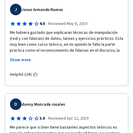
J
Jesus Armando Ramos
·
4.0
Reviewed May 6, 2019
Me hubiera gustado que explicaran técnicas de manipulación 
(real y con falacias) de datos, tareas y ejercicios prácticos. Esta 
muy bien como curso teórico, en mi opinión le falto la parte 
practica como el reconocimiento de falacias en el discurso, la 
lectura de imágenes para expresión de argumentos y la 
Show more
manipulación e inferencia numérica tanto para descubrir 
falacias como para demostrar tesis. Sin embargo agradezco su 
esfuerzo y la oportunidad de acceso al material. Saludos desde 
Helpful (24)
Mexico.
D
danny Moncada rosales
·
3.0
Reviewed Apr 22, 2019
Me parece que si bien tiene bastantes aspectos teóricos es 