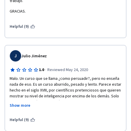
trabajo.
GRACIAS.
Helpful (9)
J
Julio Jiménez
·
1.0
Reviewed May 24, 2020
Malo. Un curso que se llama ¿como persuadir?, pero no enseña 
nada de eso. Es un curso aburrido, pesado y lento. Parece estar 
hecho en el siglo XVIII, por científicos pretenciosos que quieren 
mostrar su nivel de inteligencia por encima de los demás. Solo 
discursos filosóficos y lingüísticos complejos y sin utilidad 
Show more
diaria. Es como inscribirse en un curso de helados y usted solo 
reciba clases de química, matemáticas, historia de la química, 
de los alimentos y conocer las vidas de los científicos que 
Helpful (9)
crearon los sabores. En conclusión, hacen de la persuacion algo 