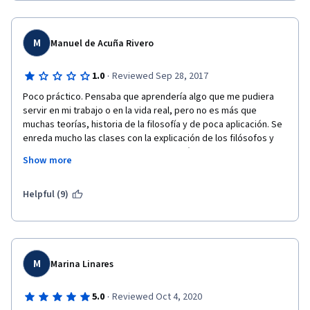
aburrido, monótono y hecho para discursos de viejos 
bibliotecarios
M
Manuel de Acuña Rivero
·
1.0
Reviewed Sep 28, 2017
Poco práctico. Pensaba que aprendería algo que me pudiera 
servir en mi trabajo o en la vida real, pero no es más que 
muchas teorías, historia de la filosofía y de poca aplicación. Se 
enreda mucho las clases con la explicación de los filósofos y 
muy poco en aplicaciones directas o prácticas.
Show more
Decepcionado
Helpful (9)
M
Marina Linares
·
5.0
Reviewed Oct 4, 2020