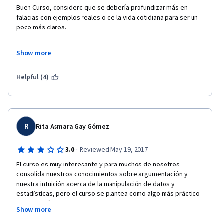
Buen Curso, considero que se debería profundizar más en 
falacias con ejemplos reales o de la vida cotidiana para ser un 
poco más claros. 
Show more
Excelente el enfoque numérico y de Imagen.
Helpful (4)
R
Rita Asmara Gay Gómez
·
3.0
Reviewed May 19, 2017
El curso es muy interesante y para muchos de nosotros 
consolida nuestros conocimientos sobre argumentación y 
nuestra intuición acerca de la manipulación de datos y 
estadísticas, pero el curso se plantea como algo más práctico 
desde su título y esta parte no la desarrolla el curso, sino que 
Show more
se queda a un nivel básicamente teórico. Será importante, 