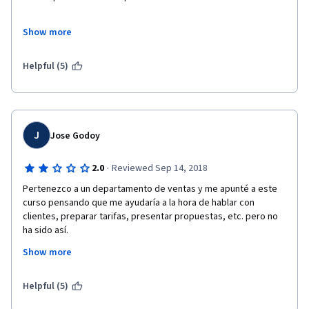
Los profesores son muy amenos, esperare ansiosa una 
Show more
segunda parte.
Saludos 
Helpful (5)
J
Jose Godoy
·
2.0
Reviewed Sep 14, 2018
Pertenezco a un departamento de ventas y me apunté a este 
curso pensando que me ayudaría a la hora de hablar con 
clientes, preparar tarifas, presentar propuestas, etc. pero no 
ha sido así. 
Show more
En mi opinión, los conceptos que enseñan son excesivamente 
teóricos, y la parte que trata de ser más práctica resulta 
excesivamente básica. También hay apartados del curso que, 
Helpful (5)
al resultar los vídeos tan básicos, después han de recomendar 