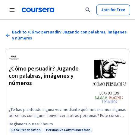
Join for Free
Back to ¿Cómo persuadir? Jugando con palabras, imágenes
y números
¿Cómo persuadir? Jugando
con palabras, imágenes y
números
¿Te has planteado alguna vez mediante qué mecanismos algunas
personas consiguen convencer a otras personas? Este curso da
respuesta a la pregunta y está dirigido a cualquier individuo
Beginner
·
Course
·
7 hours
interesado por los mecanismos de la argumentación en el siglo
Data Presentation
Persuasive Communication
Status: Data Presentation
Status: Persuasive Communication
XXI. Aprenderemos la base de la comunicación persuasiva y el