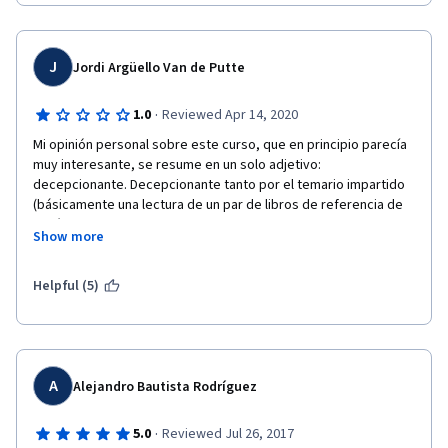
6 o 7 artículos de apoyo.
J
Jordi Argüello Van de Putte
·
1.0
Reviewed Apr 14, 2020
Mi opinión personal sobre este curso, que en principio parecía 
muy interesante, se resume en un solo adjetivo: 
decepcionante. Decepcionante tanto por el temario impartido 
(básicamente una lectura de un par de libros de referencia de 
Retórica y un tutorial simplista de como elaborar Power Points 
Show more
dirigido a alumnos de 12 años) como por las escasas aptitudes 
pedagógicas que muestran los docentes, que lejos de 
despertar interés en el alumnado le sumergen en un espeso 
Helpful (5)
sopor del que poco saca en claro.
Desde luego quiero mostrar mi sorpresa ante la bajísima 
calidad de este curso, para nada es acorde con los estándares 
de calidad propios de esta plataforma, que flaco favor hace a 
A
Alejandro Bautista Rodríguez
la imagen pública de una institución como la Universidad 
Autónoma de Barcelona
·
5.0
Reviewed Jul 26, 2017