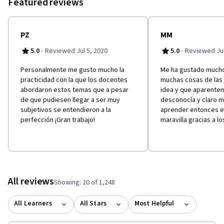
Featured reviews
PZ
MM
·
·
5.0
Reviewed Jul 5, 2020
5.0
Reviewed Jul
Personalmente me gusto mucho la
Me ha gustado mucho
practicidad con la que los docentes
muchas cosas de las 
abordaron estos temas que a pesar
idea y que aparente
de que pudiesen llegar a ser muy
desconocía y claro 
subjetivos se entendieron a la
aprender entonces e
perfección ¡Gran trabajo!
maravilla gracias a l
All reviews
Showing: 20 of 1,248
All Learners
All Stars
Most Helpful