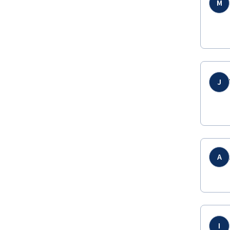
M
J
A
I