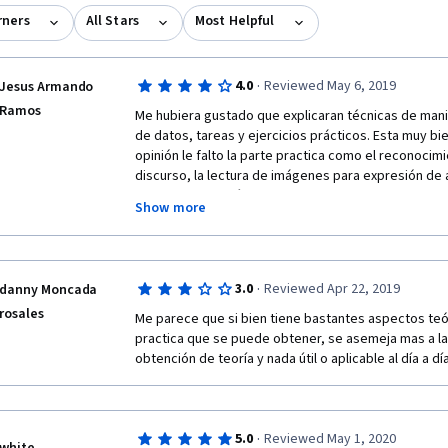
rners
All Stars
Most Helpful
·
4.0
Reviewed May 6, 2019
Jesus Armando
Ramos
Me hubiera gustado que explicaran técnicas de manipu
de datos, tareas y ejercicios prácticos. Esta muy bi
opinión le falto la parte practica como el reconocimie
discurso, la lectura de imágenes para expresión de 
e inferencia numérica tanto para descubrir falacias 
Show more
embargo agradezco su esfuerzo y la oportunidad de 
desde Mexico.
·
3.0
Reviewed Apr 22, 2019
danny Moncada
rosales
Me parece que si bien tiene bastantes aspectos teór
practica que se puede obtener, se asemeja mas a la i
obtención de teoría y nada útil o aplicable al día a dí
·
5.0
Reviewed May 1, 2020