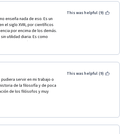
This was helpful (9)
no enseña nada de eso. Es un 
el siglo XVIII, por científicos 
gencia por encima de los demás. 
sin utilidad diaria. Es como 
a clases de química, 
 y conocer las vidas de los 
hacen de la persuacion algo 
s bibliotecarios
This was helpful (9)
udiera servir en mi trabajo o 
storia de la filosofía y de poca 
ción de los filósofos y muy 