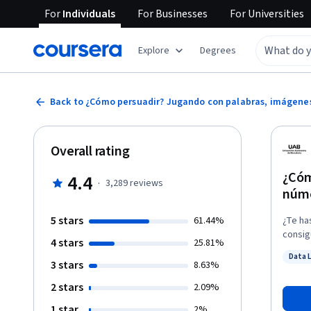
For
Individuals
For
Businesses
For
Universities
Explore
Degrees
Back to ¿Cómo persuadir? Jugando con palabras, imágene
Overall rating
¿Cóm
4.4
·
3,289
reviews
núm
5 stars
61.44%
¿Te ha
consig
4 stars
25.81%
pregun
Data 
de la 
3 stars
Status
8.63%
persua
2 stars
2.09%
desde 
audiov
1 star
2%