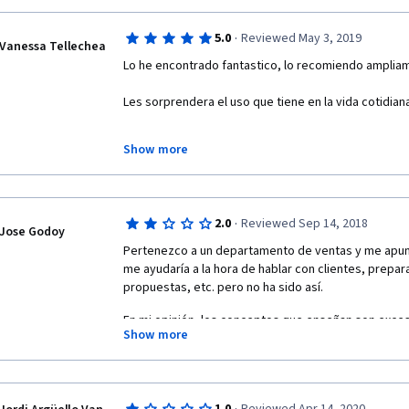
·
5.0
Reviewed May 3, 2019
Vanessa Tellechea
Lo he encontrado fantastico, lo recomiendo amplia
Les sorprendera el uso que tiene en la vida cotidian
Los profesores son muy amenos, esperare ansiosa 
Show more
Saludos 
·
2.0
Reviewed Sep 14, 2018
Jose Godoy
Pertenezco a un departamento de ventas y me apun
me ayudaría a la hora de hablar con clientes, prepara
propuestas, etc. pero no ha sido así. 
En mi opinión, los conceptos que enseñan son excesi
Show more
que trata de ser más práctica resulta excesivamente
apartados del curso que, al resultar los vídeos tan 
recomendar 6 o 7 artículos de apoyo.