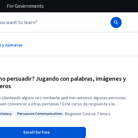
For
Governments
s y números
o persuadir? Jugando con palabras, imágenes y
eros
s planteado alguna vez mediante qué mecanismos algunas personas
uen convencer a otras personas? Este curso da respuesta a la
ta y está dirigido a cualquier individuo interesado por los mecanismos
Beginner
·
Course
·
7 hours
Literacy
Persuasive Communication
argumentación en el siglo XXI. Aprenderemos la base de la comunicación
: Data Literacy
Status: Persuasive Communication
siva y el pensamiento crítico aplicados a toda clase de formatos:
las palabras o los argumentos, pasando por las imágenes y los
Enroll for free
isuales o, finalmente, por los números, las estadísticas y los gráficos.