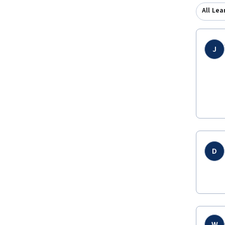
All Lea
J
D
W