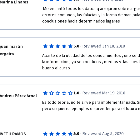
Marina Linares
 Me encantó todos los datos q arrojaron sobre argumentacion, los excesos Y los 
errores comunes, las falacias y la forma de manipular
conclusiones hacia determinados lugares
·
5.0
Reviewed Jan 18, 2018
juan martin
orgeira
Aparte de la utilidad de los conocimientos , uno se 
la informacíon , ya sea politicos , medios y  las cuest
bueno el curso
·
1.0
Reviewed Mar 19, 2018
Andreu Pérez Arnal
Es todo teoria, no te sirve para implementar nada. Si
pero si quieres ejemplos o aprender para el futuro n
·
5.0
Reviewed Aug 5, 2020
IVETH RAMOS