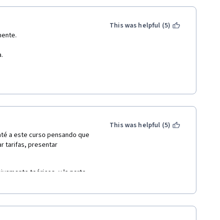
This was helpful (5)
mente.
a.
una segunda parte.
This was helpful (5)
té a este curso pensando que 
r tarifas, presentar 
vamente teóricos, y la parte 
 básica. También hay 
básicos, después han de 