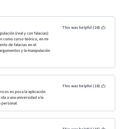
This was helpful (24)
lación (real y con falacias) 
en como curso teórico, en mi 
nto de falacias en el 
argumentos y la manipulación 
como para demostrar tesis. Sin 
acceso al material. Saludos 
This was helpful (18)
icos es poca la aplicación 
da a una universidad a la 
a personal.