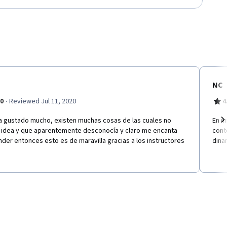
NC
·
.0
Reviewed Jul 11, 2020
4
a gustado mucho, existen muchas cosas de las cuales no
En m
a idea y que aparentemente desconocía y claro me encanta
cont
Ne
der entonces esto es de maravilla gracias a los instructores
dina