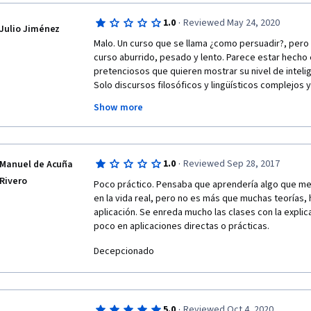
·
1.0
Reviewed May 24, 2020
Julio Jiménez
Malo. Un curso que se llama ¿como persuadir?, pero 
curso aburrido, pesado y lento. Parece estar hecho en 
pretenciosos que quieren mostrar su nivel de inteli
Solo discursos filosóficos y lingüísticos complejos y 
inscribirse en un curso de helados y usted solo recib
Show more
matemáticas, historia de la química, de los alimentos
científicos que crearon los sabores. En conclusión, 
aburrido, monótono y hecho para discursos de viejo
·
1.0
Reviewed Sep 28, 2017
Manuel de Acuña
Rivero
Poco práctico. Pensaba que aprendería algo que me p
en la vida real, pero no es más que muchas teorías, hi
aplicación. Se enreda mucho las clases con la explica
poco en aplicaciones directas o prácticas.
Decepcionado
·
5.0
Reviewed Oct 4, 2020