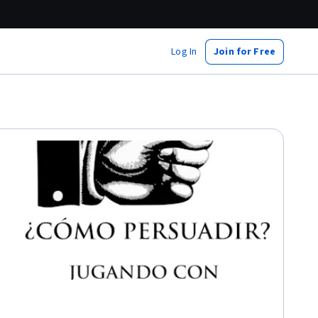
Log In
Join for Free