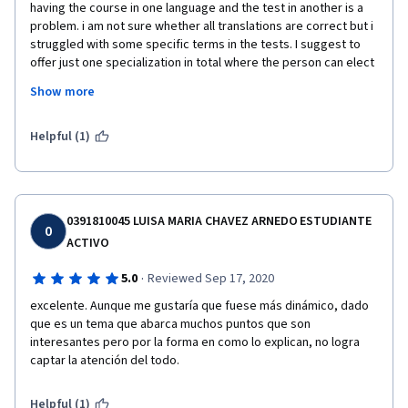
having the course in one language and the test in another is a 
problem. i am not sure whether all translations are correct but i 
struggled with some specific terms in the tests. I suggest to 
offer just one specialization in total where the person can elect 
the language inside the program and video and test etc. 
Show more
 The instructor is well prepared although a bit theoretical. But I 
would not swear on the authenticity of the Spanish translations 
Helpful (1)
of the exam tests.  
PD I have C2 in both Spanish and English but the translation of 
very specific terms can be confusing. 
0391810045 LUISA MARIA CHAVEZ ARNEDO ESTUDIANTE
0
ACTIVO
·
5.0
Reviewed Sep 17, 2020
excelente. Aunque me gustaría que fuese más dinámico, dado 
que es un tema que abarca muchos puntos que son 
interesantes pero por la forma en como lo explican, no logra 
captar la atención del todo.
Helpful (1)