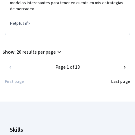
modelos interesantes para tener en cuenta en mis estrategias 
de mercadeo.
Helpful
Show
:
20 results per page
Page 1 of 13
First page
Last page
Coursera Footer
Skills