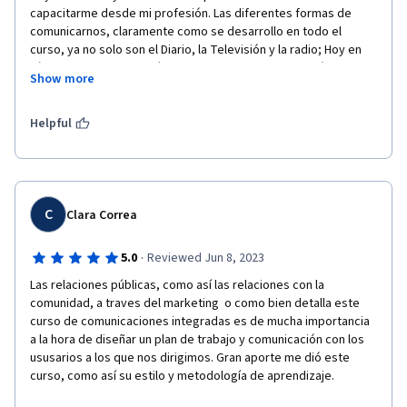
capacitarme desde mi profesión. Las diferentes formas de  
comunicarnos, claramente como se desarrollo en todo el 
curso, ya no solo son el Diario, la Televisión y la radio; Hoy en 
día un periodista también debe capacitarse en otras áreas y 
Show more
entender que los medios  influyen en gran parte en el Plan de 
Marketing y con ellos en la correcta comunicación de un 
producto o una empresa, posicionándolos de una forma 
Helpful
diferente para la sociedad y su competencia.  
C
Clara Correa
·
5.0
Reviewed Jun 8, 2023
Las relaciones públicas, como así las relaciones con la 
comunidad, a traves del marketing  o como bien detalla este 
curso de comunicaciones integradas es de mucha importancia 
a la hora de diseñar un plan de trabajo y comunicación con los 
ususarios a los que nos dirigimos. Gran aporte me dió este 
curso, como así su estilo y metodología de aprendizaje. 