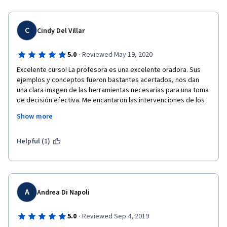
C
Cindy Del Villar
·
5.0
Reviewed May 19, 2020
Excelente curso! La profesora es una excelente oradora. Sus 
ejemplos y conceptos fueron bastantes acertados, nos dan 
una clara imagen de las herramientas necesarias para una toma 
de decisión efectiva. Me encantaron las intervenciones de los 
distintos directores/ ejecutivos de comunicaciones en las 
Show more
entrevistas, ya que nos dieron una aplicacion efectiva en los 
campos de la vida real.
Helpful (1)
Cabe destacar que no soy una estudiante activa del modelo 
online; sin embargo, este curso me envolvió tanto que hasta 
pude terminarlo mucho antes del tiempo pronosticado. 
Muchas gracias por la oportunidad iE!
A
Andrea Di Napoli
·
5.0
Reviewed Sep 4, 2019