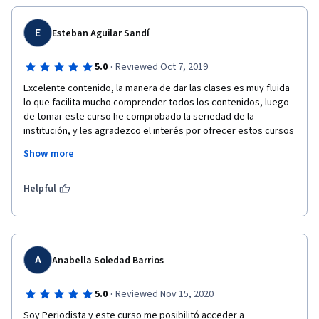
pero me permitió construir un pensamiento crítico y los 
invitados fueron muy buenos. 
E
Esteban Aguilar Sandí
·
5.0
Reviewed Oct 7, 2019
Excelente contenido, la manera de dar las clases es muy fluida 
lo que facilita mucho comprender todos los contenidos, luego 
de tomar este curso he comprobado la seriedad de la 
institución, y les agradezco el interés por ofrecer estos cursos 
online al mundo. Los contenidos de este curso han 
Show more
complementado mucho mi profesión (Diseño Gráfico) y me 
siento en mayor capacidad para ofrecer mis servicios como 
estratega de campañas. Ahora tengo mucho más intéres en 
Helpful
continuar con los cursos siguientes para así completar el 
programa especializado. Gracias.
A
Anabella Soledad Barrios
·
5.0
Reviewed Nov 15, 2020
Soy Periodista y este curso me posibilitó acceder a 