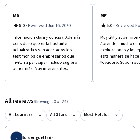
MA
ME
·
·
5.0
Reviewed Jun 16, 2020
5.0
Reviewed No
Información clara y concisa. Además
Muy útil y super inte
considero que está bastante
Aprendes mucho con 
actualizada y son acertados los
explicaciones y los e
testimonios de empresarios que
esta manera se hace 
invitan a participar. Incluso sugiero
llevadero. Súper re
poner más! Muy interesantes.
All reviews
Showing: 20 of 249
All Learners
All Stars
Most Helpful
L
luis miguel león