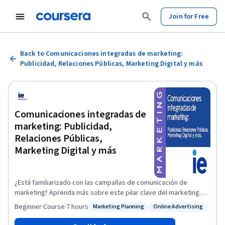
Join for Free
Back to Comunicaciones integradas de marketing:
Publicidad, Relaciones Públicas, Marketing Digital y más
Comunicaciones integradas de
marketing: Publicidad,
Relaciones Públicas,
Marketing Digital y más
¿Está familiarizado con las campañas de comunicación de
marketing? Aprenda más sobre este pilar clave del marketing
mix y utilícelo para dar el empujón que su producto o servicio
Beginner
·
Course
·
7 hours
Marketing Planning
Online Advertising
Status: Marketing Planning
Status: Online Advertising
necesita. Con este curso comprenderá las cuestiones más
importantes a la hora de planificar y evaluar estrategias y