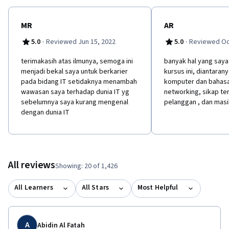
MR
AR
·
·
5.0
Reviewed Jun 15, 2022
5.0
Reviewed Oc
terimakasih atas ilmunya, semoga ini
b​anyak hal yang say
menjadi bekal saya untuk berkarier
kursus ini, diantarany
pada bidang IT setidaknya menambah
komputer dan bahas
wawasan saya terhadap dunia IT yg
networking, sikap te
sebelumnya saya kurang mengenal
pelanggan , dan masi
dengan dunia IT
All reviews
Showing: 20 of 1,426
All Learners
All Stars
Most Helpful
A
Abidin Al Fatah