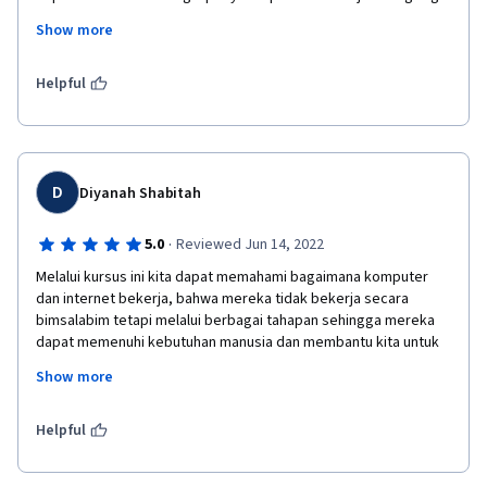
sebagai penyedia materi, karena menurut saya materi nya 
Show more
saling berkesinambungan antara satu dan lainnya, jadi harus 
benar - benar paham dari awal. Dan ini merupakan pengalaman 
pertama saya belajar online di coursera, jadi saya tidak akan 
Helpful
melupakan momen ini.
D
Diyanah Shabitah
·
5.0
Reviewed Jun 14, 2022
Melalui kursus ini kita dapat memahami bagaimana komputer 
dan internet bekerja, bahwa mereka tidak bekerja secara 
bimsalabim tetapi melalui berbagai tahapan sehingga mereka 
dapat memenuhi kebutuhan manusia dan membantu kita untuk 
menemukan apa yang kita cari. Seru sekali memahami secara 
Show more
basic kita jadi dapat menyelesaikan permasalahan teknis dalam 
kehidupan sehari-hari kita dengan mudah, seperti menginstall, 
menghapus, dan mengkoneksikan dan mengintegrasikan 
Helpful
komputer kita dengan baik 