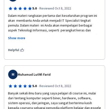
·
5.0
Reviewed Oct 8, 2022
Dalam materi rangkaian pertama dari keseluruhan program ini 
akan  membantu Anda untuk menjadi IT Specialist tingkat 
pemula. Dalam materi  ini Anda akan mempelajari berbagai 
aspek Teknologi Informasi, seperti  perangkat keras dan 
perangkat lunak komputer, Internet, sistem operasi,  dan soft 
Show more
skill. Hasil akhir dalam kursus ini, Anda dapat memahami:  
●Logika Digital ● Lapisan Arsitektur Komputer ● Perangkat 
Keras dan  Perangkat Lunak ● Sistem Operasi ● Jaringan 
Helpful
Komputer ● Pemecahan  Masalah.  
M
Muhamad Luthfi Farid
·
5.0
Reviewed Oct 8, 2022
Banyak sekali ilmu baru yang saya pelajari di course ini, mulai 
dari tentang komputer seperti biner, hardware, software, 
sistem operasi, dan jaringan, saya sangat berterima kasih 
kepada coursera sebagai penyedia platform belajar dan google 