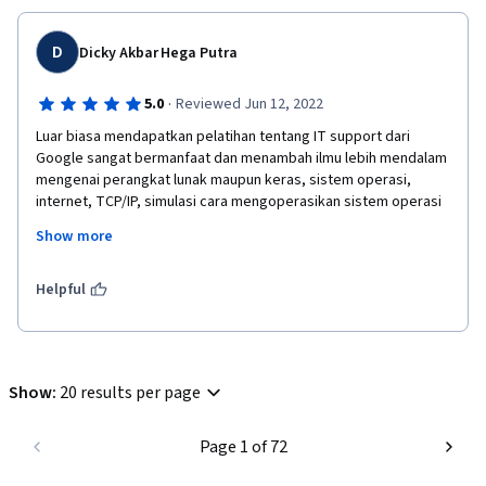
D
Dicky Akbar Hega Putra
·
5.0
Reviewed Jun 12, 2022
Luar biasa mendapatkan pelatihan tentang IT support dari 
Google sangat bermanfaat dan menambah ilmu lebih mendalam 
mengenai perangkat lunak maupun keras, sistem operasi, 
internet, TCP/IP, simulasi cara mengoperasikan sistem operasi 
di linux serta cara troubleshooting dan problem solving terkait 
Show more
layanan pelanggan. Semoga saya dapat kesempatan untuk 
mengikuti sertifikasi IT support berikutnya. Terima kasih dan 
salam sukses
Helpful
Show
:
20 results per page
Page 1 of 72