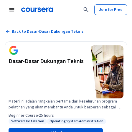
Join for Free
Back to Dasar-Dasar Dukungan Teknis
Dasar-Dasar Dukungan Teknis
Materi ini adalah rangkaian pertama dari keseluruhan program
pelatihan yang akan membantu Anda untuk berperan sebagai IT
Support Specialist tingkat pemula. Dalam kursus ini, Anda akan
Beginner
·
Course
·
25 hours
diperkenalkan ke dunia Teknologi Informasi, atau IT. Anda akan
Software Installation
Operating System Administration
Status: Software Installation
Status: Operating System Administration
mempelajari berbagai aspek Teknologi Informasi, seperti
perangkat keras komputer, Internet, perangkat lunak komputer,