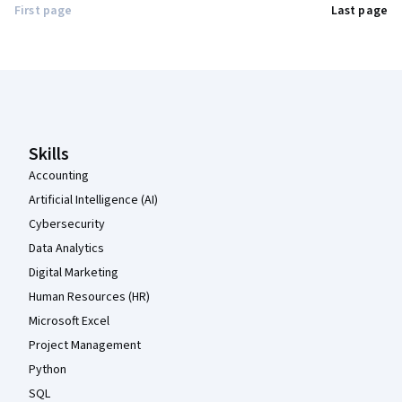
First page
Last page
Coursera Footer
Skills
Accounting
Artificial Intelligence (AI)
Cybersecurity
Data Analytics
Digital Marketing
Human Resources (HR)
Microsoft Excel
Project Management
Python
SQL