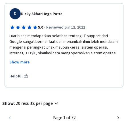
D
Dicky Akbar Hega Putra
·
5.0
Reviewed Jun 12, 2022
Luar biasa mendapatkan pelatihan tentang IT support dari 
Google sangat bermanfaat dan menambah ilmu lebih mendalam 
mengenai perangkat lunak maupun keras, sistem operasi, 
internet, TCP/IP, simulasi cara mengoperasikan sistem operasi 
di linux serta cara troubleshooting dan problem solving terkait 
Show more
layanan pelanggan. Semoga saya dapat kesempatan untuk 
mengikuti sertifikasi IT support berikutnya. Terima kasih dan 
salam sukses
Helpful
Show
:
20 results per page
Page 1 of 72