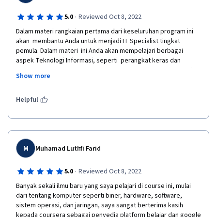
·
5.0
Reviewed Oct 8, 2022
Dalam materi rangkaian pertama dari keseluruhan program ini 
akan  membantu Anda untuk menjadi IT Specialist tingkat 
pemula. Dalam materi  ini Anda akan mempelajari berbagai 
aspek Teknologi Informasi, seperti  perangkat keras dan 
perangkat lunak komputer, Internet, sistem operasi,  dan soft 
Show more
skill. Hasil akhir dalam kursus ini, Anda dapat memahami:  
●Logika Digital ● Lapisan Arsitektur Komputer ● Perangkat 
Keras dan  Perangkat Lunak ● Sistem Operasi ● Jaringan 
Helpful
Komputer ● Pemecahan  Masalah.  
M
Muhamad Luthfi Farid
·
5.0
Reviewed Oct 8, 2022
Banyak sekali ilmu baru yang saya pelajari di course ini, mulai 
dari tentang komputer seperti biner, hardware, software, 
sistem operasi, dan jaringan, saya sangat berterima kasih 
kepada coursera sebagai penyedia platform belajar dan google 