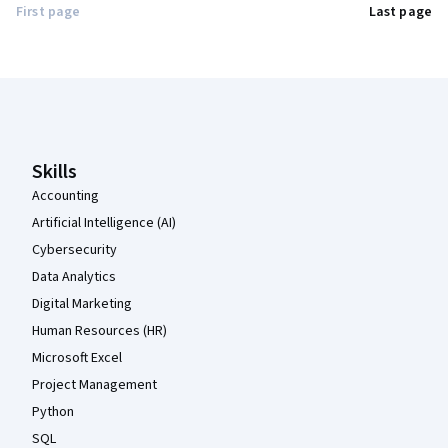
First page
Last page
Coursera Footer
Skills
Accounting
Artificial Intelligence (AI)
Cybersecurity
Data Analytics
Digital Marketing
Human Resources (HR)
Microsoft Excel
Project Management
Python
SQL