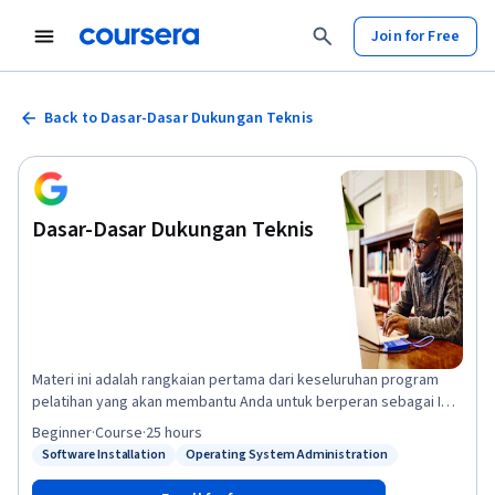
Join for Free
Back to Dasar-Dasar Dukungan Teknis
Dasar-Dasar Dukungan Teknis
Materi ini adalah rangkaian pertama dari keseluruhan program
pelatihan yang akan membantu Anda untuk berperan sebagai IT
Support Specialist tingkat pemula. Dalam kursus ini, Anda akan
Beginner
·
Course
·
25 hours
diperkenalkan ke dunia Teknologi Informasi, atau IT. Anda akan
Software Installation
Operating System Administration
Status: Software Installation
Status: Operating System Administration
mempelajari berbagai aspek Teknologi Informasi, seperti
perangkat keras komputer, Internet, perangkat lunak komputer,