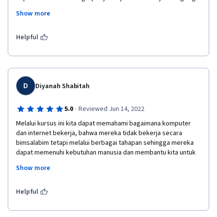
sebagai penyedia materi, karena menurut saya materi nya 
Show more
saling berkesinambungan antara satu dan lainnya, jadi harus 
benar - benar paham dari awal. Dan ini merupakan pengalaman 
pertama saya belajar online di coursera, jadi saya tidak akan 
Helpful
melupakan momen ini.
D
Diyanah Shabitah
·
5.0
Reviewed Jun 14, 2022
Melalui kursus ini kita dapat memahami bagaimana komputer 
dan internet bekerja, bahwa mereka tidak bekerja secara 
bimsalabim tetapi melalui berbagai tahapan sehingga mereka 
dapat memenuhi kebutuhan manusia dan membantu kita untuk 
menemukan apa yang kita cari. Seru sekali memahami secara 
Show more
basic kita jadi dapat menyelesaikan permasalahan teknis dalam 
kehidupan sehari-hari kita dengan mudah, seperti menginstall, 
menghapus, dan mengkoneksikan dan mengintegrasikan 
Helpful
komputer kita dengan baik 