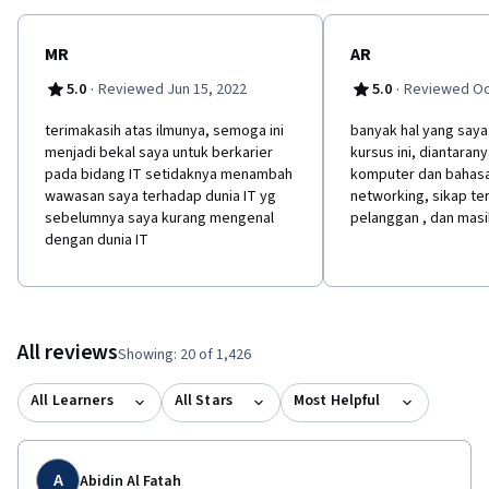
MR
AR
·
·
5.0
Reviewed Jun 15, 2022
5.0
Reviewed Oc
terimakasih atas ilmunya, semoga ini
b​anyak hal yang say
menjadi bekal saya untuk berkarier
kursus ini, diantarany
pada bidang IT setidaknya menambah
komputer dan bahas
wawasan saya terhadap dunia IT yg
networking, sikap te
sebelumnya saya kurang mengenal
pelanggan , dan masi
dengan dunia IT
All reviews
Showing: 20 of 1,426
All Learners
All Stars
Most Helpful
A
Abidin Al Fatah