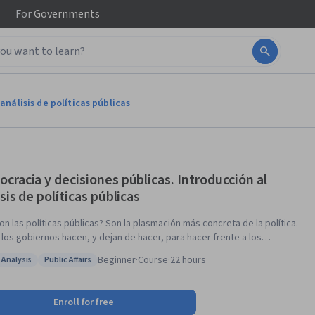
For
Governments
análisis de políticas públicas
cracia y decisiones públicas. Introducción al
sis de políticas públicas
on las políticas públicas? Son la plasmación más concreta de la política.
 los gobiernos hacen, y dejan de hacer, para hacer frente a los
mas colectivos. Este curso trata sobre cómo se decide qué problemas
Beginner
·
Course
·
22 hours
 Analysis
Public Affairs
r y qué soluciones adoptar. Un proceso primordialmente político y
: Policy Analysis
Status: Public Affairs
e suele escapar al análisis puramente racional. A lo largo del curso
aremos por qué algunos problemas adquieren la categoría de
Enroll for free
mas públicos mientras que otros no llegan a captar la atención,