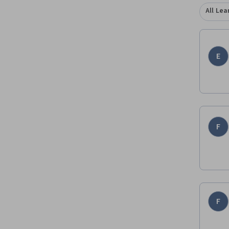
All Lea
E
F
F