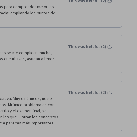
This was helpful (2)
ateria de análisis de políticas 
as para comprender mejor las 
esto. Igualmente el resto de 
racia; ampliando los puntos de 
s manejan los temas 
This was helpful (2)
mas se me complican mucho, 
 que utilizan, ayudan a tener 
This was helpful (2)
sitiva. Muy dinámicos, no se 
os. Mi único problema es con 
crito y el examen final, se 
 los que ilustran los conceptos 
e me parecen más importantes. 