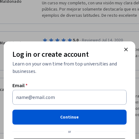
Maldonado
Un curso muy completo, con una visión muy clara del 
públicas. Por mejorar solamente destacaría que es 
ejemplos de diversas latitudes. De resto excelente
·
5.0
Reviewed Jul 14, 2020
Mauricio Alzerreca
Es un curso muy bien organizado, el contenido es pe
Log in or create account
aprendizaje mejorará mi capacidad de análisis de la 
políticas públicas. Muchas Gracias !!!
Learn on your own time from top universities and
businesses.
Email
*
·
4.0
Reviewed May 31, 2020
carlos castellanos
Me gusto mucho el curso, y estoy infinitamente agr
haberme permitido el financiamiento para el present
constructiva me gustaría hacer mención que algunos 
encontraban en los links señalados, muchos de ellos
Continue
maestros impartieron este curso; totalmente recom
Show more
futuro añadieran algunas vistas doctrinarias o social
or
entre España y latinoamerica existen diferencias abis