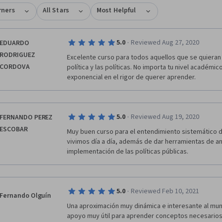
rners
All Stars
Most Helpful
·
5.0
Reviewed Aug 27, 2020
EDUARDO
RODRIGUEZ
Excelente curso para todos aquellos que se quieran 
CORDOVA
política y las políticas. No importa tu nivel académic
exponencial en el rigor de querer aprender. 
·
5.0
Reviewed Aug 19, 2020
FERNANDO PEREZ
ESCOBAR
Muy buen curso para el entendimiento sistemático de 
vivimos día a día, además de dar herramientas de aná
implementación de las políticas públicas.
·
5.0
Reviewed Feb 10, 2021
Fernando Olguín
Una aproximación muy dinámica e interesante al mundo
apoyo muy útil para aprender conceptos necesarios