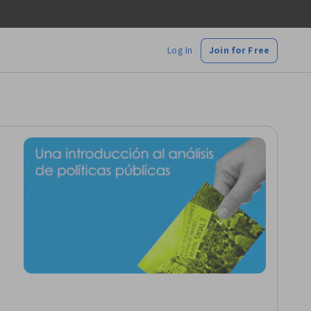
Log In
Join for Free