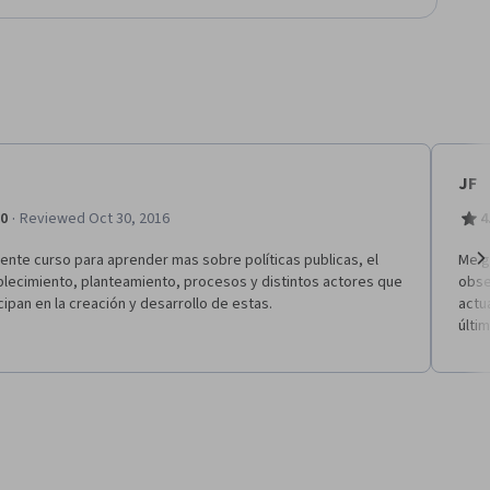
JF
·
.0
Reviewed Oct 30, 2016
4
ente curso para aprender mas sobre políticas publicas, el
Me g
blecimiento, planteamiento, procesos y distintos actores que
obse
Ne
cipan en la creación y desarrollo de estas.
actu
últi