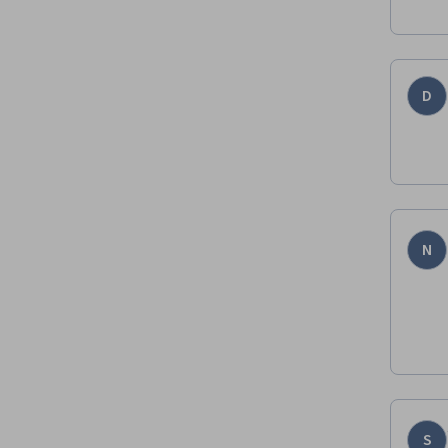
D
N
S