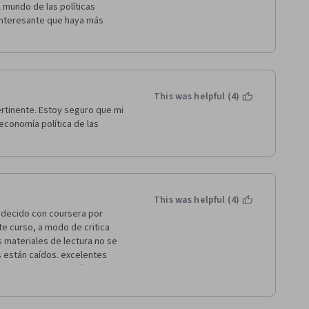
mundo de las políticas 
interesante que haya más 
This was helpful (4)
rtinente. Estoy seguro que mi 
economía política de las 
This was helpful (4)
adecido con coursera por 
e curso, a modo de critica 
materiales de lectura no se 
 están caídos. excelentes 
endado, me gustaría que el 
es de otros países, ya que 
males en cuanto a las políticas 