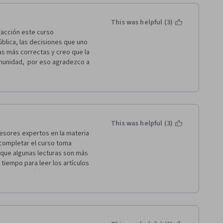
This was helpful (3)
acción este curso 
blica, las decisiones que uno 
s más correctas y creo que la 
munidad,  por eso agradezco a 
edrático Joan  Subirats, 
 al Instituto de Gobierno y 
rcelona, la verdad muy 
seguir estudiando más de 
s  Gobernanzas, mil gracias a 
This was helpful (3)
esores expertos en la materia 
completar el curso toma 
que algunas lecturas son más 
iempo para leer los artículos 
 de apoyo técnico, ya que 
e leí en los foros con mensajes 
5 estrellas.
ealidad en cuanto a calidad de 
de esperarse con la 