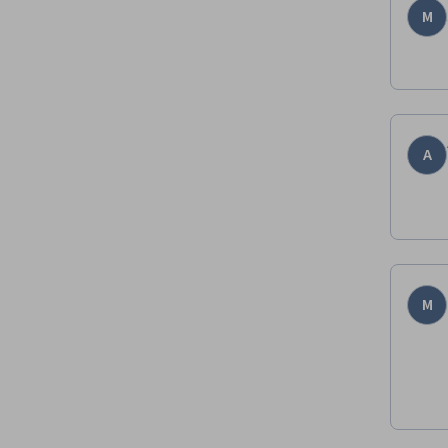
M
A
M