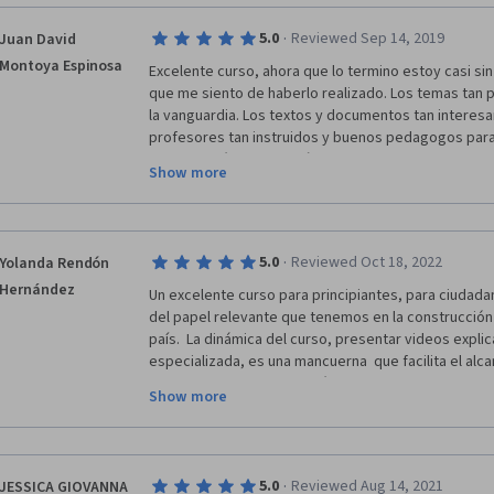
·
5.0
Reviewed Sep 14, 2019
Juan David
Montoya Espinosa
Excelente curso, ahora que lo termino estoy casi sin
que me siento de haberlo realizado. Los temas tan pe
la vanguardia. Los textos y documentos tan interesa
profesores tan instruidos y buenos pedagogos para t
Como politólogo ya había visto muchos de estos tem
Show more
aborda aquí, tan poco tradicional y tan a la vanguardi
problemáticas contemporáneas hace que sea un cur
para el análisis de políticas públicas, sino para la c
realmente democráticas. 
·
5.0
Reviewed Oct 18, 2022
Yolanda Rendón
Hernández
Un excelente curso para principiantes, para ciudada
del papel relevante que tenemos en la construcción 
país.  La dinámica del curso, presentar videos explic
especializada, es una mancuerna  que facilita el alca
De manera general cumplió con mis expectativas, me
Show more
seguir aprovechando estos cursos tan valiosos para
quiero dejar de FELICITAR a todos los actores  involu
proyecto. Abrazos, de Xalapa, Veracruz, México.
·
5.0
Reviewed Aug 14, 2021
JESSICA GIOVANNA