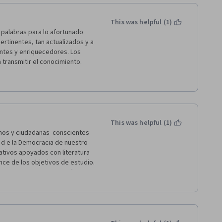
This was helpful (1)
 palabras para lo afortunado 
rtinentes, tan actualizados y a 
ntes y enriquecedores. Los 
ransmitir el conocimiento. 
as, pero la forma en que se 
a de la coyuntura y 
so sumamente valioso, no solo 
onstrucción de sociedades 
This was helpful (1)
nos y ciudadanas  conscientes 
d e la Democracia de nuestro 
ativos apoyados con literatura 
nce de los objetivos de estudio. 
 quedo con la motivación para 
 mi formación de ciudadanía. No 
crados para llevar a cabo este 