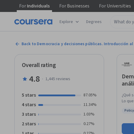
For
Individuals
For
Businesses
For
Universities
Explore
Degrees
Back to Democracia y decisiones públicas. Introducción al 
Overall rating
Demo
4.8
·
1,445
reviews
análi
5 stars
87.05%
¿Qué s
Lo que
4 stars
11.34%
proble
Policy
aborda
3 stars
Status
1.03%
social qu
2 stars
0.27%
analiz
proble
1 star
0.27%