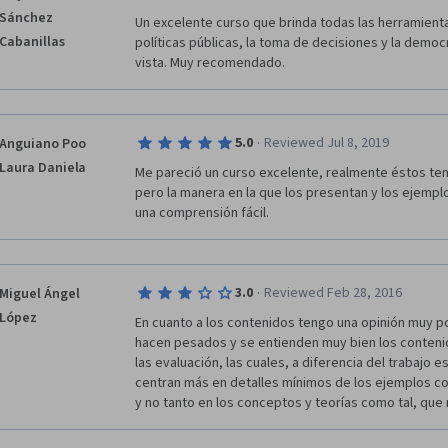
coordinación del profesor Subirats, erudito ya en la m
Sánchez
Un excelente curso que brinda todas las herramient
públicas para los que ya veníamos estudianto sobre 
Cabanillas
políticas públicas, la toma de decisiones y la democ
profesores y la coordinación de Jaume Blasco, todo
vista. Muy recomendado.
evidentemente bien.
·
5.0
Reviewed Jul 8, 2019
Anguiano Poo
Laura Daniela
Me pareció un curso excelente, realmente éstos te
pero la manera en la que los presentan y los ejemplos
una comprensión fácil. 
·
3.0
Reviewed Feb 28, 2016
Miguel Ángel
López
En cuanto a los contenidos tengo una opinión muy po
hacen pesados y se entienden muy bien los contenid
las evaluación, las cuales, a diferencia del trabajo es
centran más en detalles mínimos de los ejemplos con
y no tanto en los conceptos y teorías como tal, qu