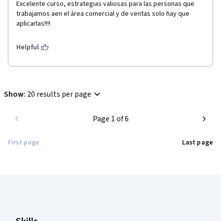
Excelente curso, estrategias valiosas para las personas que 
trabajamos aen el área comercial y de ventas solo hay que 
aplicarlas!!!!
Helpful
Show
:
20 results per page
Page 1 of 6
First page
Last page
Coursera Footer