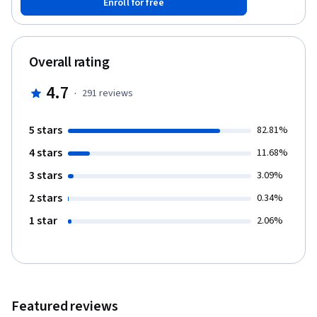
Enroll for free
cuantificables para planear estratégicamente nuestra
negociación con el empleo del establecimiento de los máximos
aceptables y mínimos que cada propuesta de solución presenta
para un manejo efectivo de las concesiones, intercambios y
Overall rating
toma de decisiones, con el fin de lograr acuerdos compartidos.
Finalmente se establecerá una visión futura de creación de valor,
4.7
·
291
reviews
sobre el acuerdo para continuar en el tiempo obteniendo
beneficios compartidos.
5 stars
82.81%
4 stars
11.68%
3 stars
3.09%
2 stars
0.34%
1 star
2.06%
Featured reviews