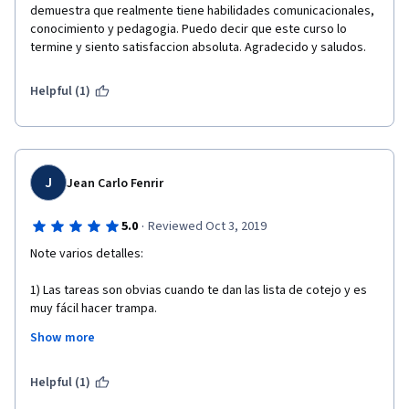
demuestra que realmente tiene habilidades comunicacionales, 
conocimiento y pedagogia. Puedo decir que este curso lo 
termine y siento satisfaccion absoluta. Agradecido y saludos.  
Helpful (1)
J
Jean Carlo Fenrir
·
5.0
Reviewed Oct 3, 2019
Note varios detalles:
1) Las tareas son obvias cuando te dan las lista de cotejo y es 
muy fácil hacer trampa.
Show more
2) El tiempo de calificación por pares debe ser modificado 
cuando tenga poca demanda el curso.
Helpful (1)
Por lo demás me pareció adecuado.