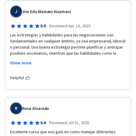
J
Jim Edu Mamani Huamani
·
5.0
Reviewed Apr 10, 2025
Las estrategias y habilidades para las negociaciones son 
fundamentales en cualquier ámbito, ya sea empresarial, laboral 
o personal. Una buena estrategia permite planificar y anticipar 
posibles escenarios, mientras que las habilidades como la 
comunicación efectiva, la empatía, la escucha activa y la 
Show more
capacidad de persuasión son claves para construir acuerdos 
beneficiosos para todas las partes.
Helpful
R
Rosa Alvarado
·
5.0
Reviewed Jul 31, 2020
Excelente curso que nos guía en como manejar diferentes 