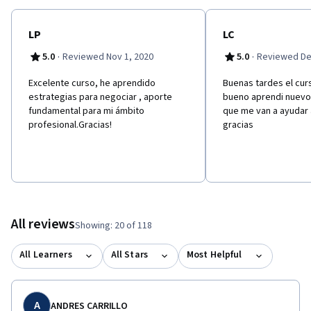
LP
LC
·
·
5.0
Reviewed Nov 1, 2020
5.0
Reviewed De
Excelente curso, he aprendido
Buenas tardes el cu
estrategias para negociar , aporte
bueno aprendi nuevo
fundamental para mi ámbito
que me van a ayudar 
profesional.Gracias!
gracias
All reviews
Showing: 20 of 118
All Learners
All Stars
Most Helpful
A
ANDRES CARRILLO