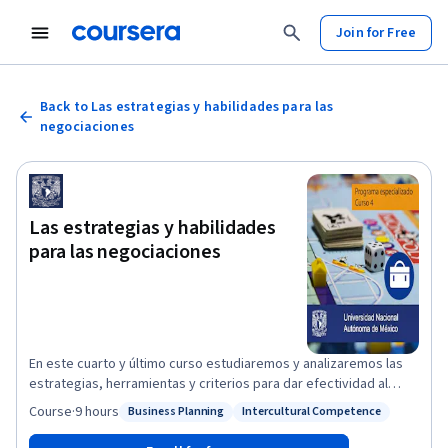
Join for Free
Back to Las estrategias y habilidades para las
negociaciones
Las estrategias y habilidades
para las negociaciones
En este cuarto y último curso estudiaremos y analizaremos las
estrategias, herramientas y criterios para dar efectividad al
proceso de las negociaciones. También se propondrá el empleo
Course
·
9 hours
Business Planning
Intercultural Competence
Status: Business Planning
Status: Intercultural Competence
del concepto de áreas de efectividad y orientación a resultados,
que facilitará la definición de objetivos específicos y