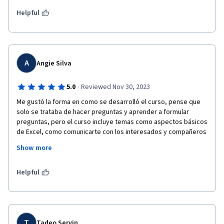
de las fechas me llevo mucho tiempo, seuro es por se nuevo 
en las hojas de calculo :) 
Helpful
A
Angie Silva
·
5.0
Reviewed Nov 30, 2023
Me gustó la forma en como se desarrolló el curso, pense que 
solo se trataba de hacer preguntas y aprender a formular 
preguntas, pero el curso incluye temas como aspectos básicos 
de Excel, como comunicarte con los interesados y compañeros 
y como crear un SOW para organizar los proyectos en los que 
Show more
se va a trabajar. Asimismo, me gusta los ejemplos prácticos 
que utiliza el curso, porque te permite explorar los conceptos 
desde la práctica. 
Helpful
T
Tadeo Servin