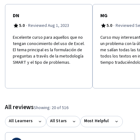
interesados mientras estableces una comunicación clara con un
equipo de análisis de datos para lograr los objetivos
empresariales.
DN
MG
·
·
5.0
Reviewed Aug 1, 2023
5.0
Reviewed Se
Excelente curso para aquellos que no
Curso muy interesant
tengan conocimiento del uso de Excel.
un problema con la ú
El tema principal es la formulación de
me salían todas las t
preguntas a través de la metodología
todos los textos en i
SMART y el tipo de problemas.
tiempo traduciéndolo
All reviews
Showing: 20 of 516
All Learners
All Stars
Most Helpful