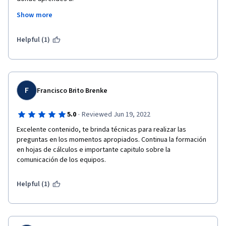
Show more
1. Hacer preguntas efectivas

2. Resolver problemas

3.Tratar con conflictos de interes

Helpful (1)
4. Aprender los canales de comunicación

5. Herramientas para el alcance de tu trabajo

6.Preguntas para contextualizar cada proyecto y dar inicio a 
proyectos que te encargan de manera inoportuna.

7.Herramientas con hojas de datos formulas y funciones en 
F
Francisco Brito Brenke
google sheets
·
5.0
Reviewed Jun 19, 2022
Excelente contenido, te brinda técnicas para realizar las 
preguntas en los momentos apropiados. Continua la formación 
en hojas de cálculos e importante capitulo sobre la 
comunicación de los equipos.
Helpful (1)