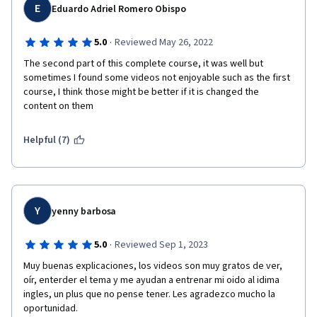
E
Eduardo Adriel Romero Obispo
·
5.0
Reviewed May 26, 2022
The second part of this complete course, it was well but 
sometimes I found some videos not enjoyable such as the first 
course, I think those might be better if it is changed the 
content on them
Helpful (7)
Y
yenny barbosa
·
5.0
Reviewed Sep 1, 2023
Muy buenas explicaciones, los videos son muy gratos de ver, 
oír, enterder el tema y me ayudan a entrenar mi oido al idima 
ingles, un plus que no pense tener. Les agradezco mucho la 
oportunidad.