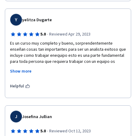
Y
yelitza Dugarte
·
5.0
Reviewed Apr 29, 2023
Es un curso muy completo y bueno, sorprendentemente 
enseñan cosas tan importantes para ser un analista exitoso que 
incluye como trabajar enequipo esto es una parte fundamental 
para toda persona que requiera trabajar con un equipo os 
consejos me gustaron al igual que cosas simples como el uso 
Show more
de excel que aunque todo el mundo sabe usar excel hay 
muchos trucos que no me sabia, lo recomiendo si te gustan los 
datos y solucionar problema es la mejor opcion este curso 
Helpful
J
Josefina Jullian
·
5.0
Reviewed Oct 12, 2023