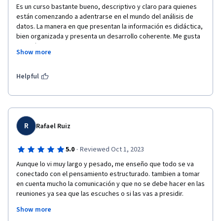
Es un curso bastante bueno, descriptivo y claro para quienes 
están comenzando a adentrarse en el mundo del análisis de 
datos. La manera en que presentan la información es didáctica, 
bien organizada y presenta un desarrollo coherente. Me gusta 
también que tenga el dinamismo de tomar elementos del curso 
Show more
anterior y probablemente de otros pasos futuros del proceso 
de análisis de datos para darle sentido a la materia que está 
presentando. Muy recomendado. 
Helpful
R
Rafael Ruiz
·
5.0
Reviewed Oct 1, 2023
Aunque lo vi muy largo y pesado, me enseño que todo se va 
conectado con el pensamiento estructurado. tambien a tomar 
en cuenta mucho la comunicación y que no se debe hacer en las 
reuniones ya sea que las escuches o si las vas a presidir.

Asi como un par de comandos basico en excel pero muy usado, 
Show more
auqnue en esa practica del convertir y contar las frecuencias 