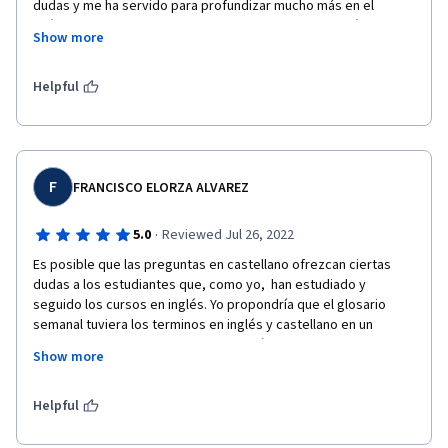
dudas y me ha servido para profundizar mucho más en el 
análisis de datos. El trabajo directo con las hojas de cálculo las 
Show more
visualizaciones de las mismas a través de gráficos,  los 
cálculos, las entrevistas y encuestas realizadas me han abierto 
un  abanico de posibilidades  y de enseñanza que  serán de 
Helpful
gran ayuda en un futuro.
F
FRANCISCO ELORZA ALVAREZ
·
5.0
Reviewed Jul 26, 2022
Es posible que las preguntas en castellano ofrezcan ciertas 
dudas a los estudiantes que, como yo,  han estudiado y 
seguido los cursos en inglés. Yo propondría que el glosario 
semanal tuviera los terminos en inglés y castellano en un 
mismo archivo de manera que sea facíl para los estudiantes 
Show more
correlacionar los términos en ambas lenguas que significan lo 
mismo. 
Helpful