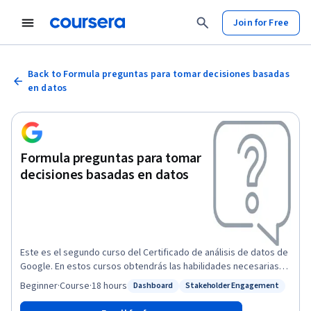
Join for Free
Back to Formula preguntas para tomar decisiones basadas
en datos
Formula preguntas para tomar
decisiones basadas en datos
Este es el segundo curso del Certificado de análisis de datos de
Google. En estos cursos obtendrás las habilidades necesarias
para solicitar empleos de analista de datos de nivel
Beginner
·
Course
·
18 hours
Dashboard
Stakeholder Engagement
Status: Dashboard
Status: Stakeholder Engagement
introductorio. Te basarás en tu comprensión de los temas que
se presentaron en el primer curso del Certificado de análisis de