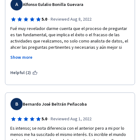
A
Alfonso Eulalio Bonilla Guevara
·
5.0
Reviewed Aug 8, 2022
Fué muy revelador darme cuenta que el proceso de preguntar 
es tan fundamental, que implica el éxito o el fracaso de las 
actividades que realizamos, no solo como analista de datos, el 
ahcer las preguntas pertinentes y necesarias y aún mejor si 
usamos el framework SMART, nos ayudan a realizar mucho 
Show more
mejor las tareas y tener menores dolores de cabeza, no me 
imagino como me habría ahorrado de tiempo en mis trabajos 
anteriores de haber conocido esto antes.
Helpful (2)
B
Bernardo José Beltrán Peñacoba
·
5.0
Reviewed Aug 1, 2022
Es intenso; se nota diferencia con el anterior pero a mi por lo 
menos me ha suscitado el mismo interés. Es incrible el mundo 