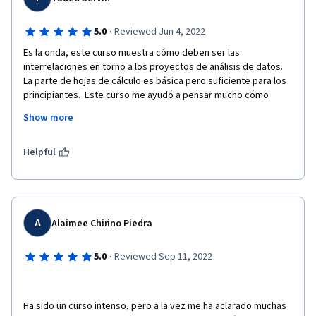
·
5.0
Reviewed Jun 4, 2022
Es la onda, este curso muestra cómo deben ser las 
interrelaciones en torno a los proyectos de análisis de datos. 
La parte de hojas de cálculo es básica pero suficiente para los 
principiantes.  Este curso me ayudó a pensar mucho cómo 
debo dirigirme en los problemas y a hacer preguntas efectivas 
Show more
para comenzar a describir el problema. ¡Sí esta bueno, esto no 
te lo enseñan en la universidad! 
Helpful
A
Alaimee Chirino Piedra
·
5.0
Reviewed Sep 11, 2022
Ha sido un curso intenso, pero a la vez me ha aclarado muchas 