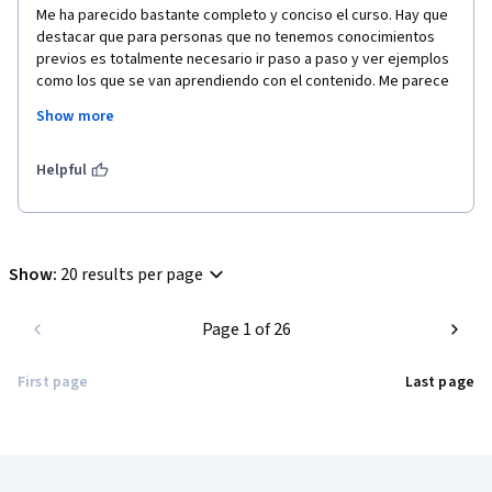
Me ha parecido bastante completo y conciso el curso. Hay que 
destacar que para personas que no tenemos conocimientos 
previos es totalmente necesario ir paso a paso y ver ejemplos 
como los que se van aprendiendo con el contenido. Me parece 
que Ximena es una gran comunicadora y analista, se expresa 
Show more
muy bien y ayuda mucho a la comprensión.
Gracias.
Helpful
Show
:
20 results per page
Page 1 of 26
First page
Last page
Coursera Footer