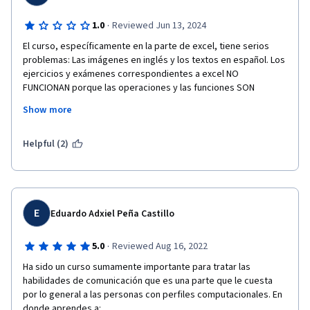
·
1.0
Reviewed Jun 13, 2024
El curso, específicamente en la parte de excel, tiene serios 
problemas: Las imágenes en inglés y los textos en español. Los 
ejercicios y exámenes correspondientes a excel NO 
FUNCIONAN porque las operaciones y las funciones SON 
DIFERENTES de acuerdo al idioma.

Show more
Tolos los cursos que he tomado tienen el mismo problema: La 
traducción al español y las ilustraciones en inglés que causan 
Helpful (2)
severos problemas a la hora de adivinar qué quiso decir el 
traductor y NO HAY opción de tomar el curso completamente 
en inglés lo cual sería lo ideal mientras no resuelvan los 
problemas del idioma.

E
Eduardo Adxiel Peña Castillo
Otra constante es que términos y definiciones NO SON 
CONSISTENTES y a la hora de las evaluaciones eso impacta con 
·
5.0
Reviewed Aug 16, 2022
la calificación.
Ha sido un curso sumamente importante para tratar las 
habilidades de comunicación que es una parte que le cuesta 
por lo general a las personas con perfiles computacionales. En 
donde aprendes a:
