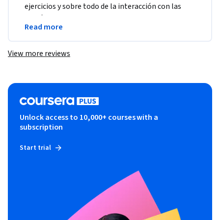
ejercicios y sobre todo de la interacción con las 
demás personas o equipos que pueden trabajar con 
Read more
datos.
View more reviews
Unlock access to 10,000+ courses with a
subscription
Start trial