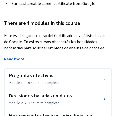
Earn a shareable career certificate from Google
There are 4 modules in this course
Este es el segundo curso del Certificado de análisis de datos 
de Google. En estos cursos obtendrás las habilidades 
necesarias para solicitar empleos de analista de datos de 
nivel introductorio. Te basarás en tu comprensión de los 
Read more
temas que se presentaron en el primer curso del Certificado 
de análisis de datos de Google. El material te ayudará a 
aprender cómo hacer preguntas efectivas para tomar 
Preguntas efectivas
decisiones basadas en datos, al tiempo que te conectas con 
Module 1
•
5 hours
to complete
las necesidades de los interesados. Los analistas de datos 
actuales de Google seguirán dándote instrucciones y te 
Decisiones basadas en datos
proporcionarán formas prácticas de llevar a cabo las tareas 
Module 2
•
3 hours
to complete
comunes de los analistas de datos con las mejores 
herramientas y recursos.