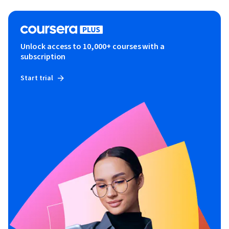
Unlock access to 10,000+ courses with a
subscription
Start trial