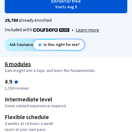
Enroll for free
Starts Aug 9
29,780
already enrolled
Included with
•
Learn more
Ask Coursera
Is this right for me?
6 modules
Gain insight into a topic and learn the fundamentals.
4.9
1,156 reviews
Intermediate level
Some related experience required
Flexible schedule
4 weeks at 10 hours a week
Learn at your own pace