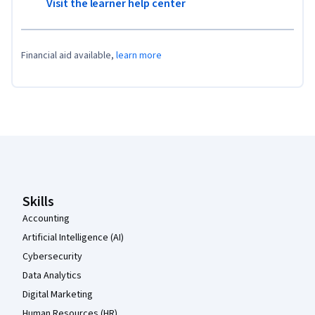
Visit the learner help center
Financial aid available,
learn more
Coursera Footer
Skills
Accounting
Artificial Intelligence (AI)
Cybersecurity
Data Analytics
Digital Marketing
Human Resources (HR)