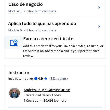
Caso de negocio
alumnos.

Module 5
•
9 hours
to complete
Adicionalmente, este curso ofrece 36 PDUs para aquellas 
personas certificadas como PMP, PMI-RMP o PMI-SP de 
Aplica todo lo que has aprendido
acuerdo con el Triángulo del Talento del PMI®. Los PDUs 
Module 6
•
8 hours
to complete
están distribuidos de la siguiente manera:

Earn a career certificate
Formas de trabajo  – 20 PDUs 

Habilidades de poder  – 6 PDUs 

Add this credential to your LinkedIn profile, resume, or
Visión para los negocios  – 10 PDUs
CV. Share it on social media and in your performance
review.
Instructor
4.9
Instructor ratings
(
321 ratings
)
Andrés Felipe Gómez Uribe
Universidad de los Andes
•
7 Courses
36,098 learners