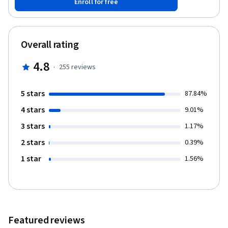
Enroll for free
e implantar elementos da solução, incluindo componentes de
infraestrutura, como redes, máquinas virtuais e serviços de
aplicativos. Você vai aprender a usar o Google Cloud no Console
e no Cloud Shell. Além disso, vamos detalhar o papel de um
Overall rating
arquiteto de nuvem, abordagens de design de infraestruturas,
configuração de redes virtuais com a nuvem privada virtual
4.8
·
255
reviews
(VPC), projetos, redes, sub-redes, endereços IP, rotas e regras
de firewall.
5 stars
87.84%
4 stars
9.01%
3 stars
1.17%
2 stars
0.39%
1 star
1.56%
Featured reviews