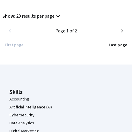
Show
:
20 results per page
Page 1 of 2
First page
Last page
Coursera Footer
Skills
Accounting
Artificial Intelligence (AI)
Cybersecurity
Data Analytics
Digital Marketing