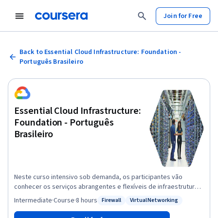
Join for Free
Back to Essential Cloud Infrastructure: Foundation -
Português Brasileiro
Essential Cloud Infrastructure:
Foundation - Português
Brasileiro
Neste curso intensivo sob demanda, os participantes vão
conhecer os serviços abrangentes e flexíveis de infraestrutura e
plataforma fornecidos pelo Google Cloud, com foco no Compute
Intermediate
·
Course
·
8 hours
Firewall
Virtual Networking
Status: Firewall
Status: Virtual Networking
Engine. Com o auxílio de videoaulas, demonstrações e
laboratórios práticos, os participantes têm chance de conhecer