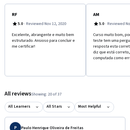
RF
AM
·
·
5.0
Reviewed Nov 12, 2020
5.0
Reviewed No
Excelente, abrangente e muito bem
Curso muito bom, po
estruturado. Ansioso para concluir e
teste tem uma pergu
me certificar!
resposta esta corret
diz que está correto
computada como err
All reviews
Showing: 20 of 37
All Learners
All Stars
Most Helpful
P
Paulo Henrique Oliveira de Freitas