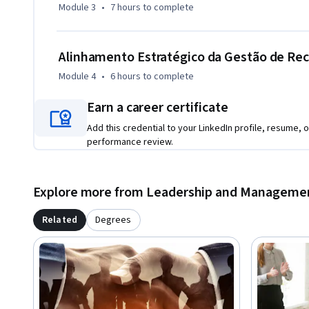
Module 3
•
7 hours
to complete
Bons estudos!
Alinhamento Estratégico da Gestão de R
Module 4
•
6 hours
to complete
Earn a career certificate
Add this credential to your LinkedIn profile, resume, o
performance review.
Explore more from Leadership and Manageme
Related
Degrees