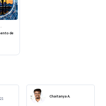
mento de
Chaitanya A.
021