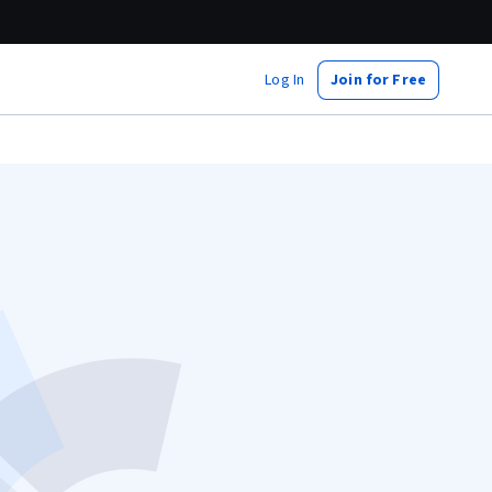
Log In
Join for Free