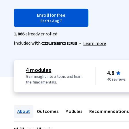
Enroll for free
Starts Aug 7
1,866
already enrolled
Included with
•
Learn more
4 modules
4.8
Gain insight into a topic and learn
40 reviews
the fundamentals.
About
Outcomes
Modules
Recommendations