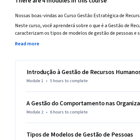
There are 4 modules in this course
Nossas boas-vindas ao Curso Gestão Estratégica de Recur
Neste curso, você aprenderá sobre o que é a Gestão de Re
caracterizam os tipos de modelos de gestão de pessoas e s
bem como a gestão por competências com exemplos prático
Read more
Ao final deste curso, você será capaz de:

• Reconhecer as principais teorias sobre gestão de pessoas
• Utilizar os diferentes Modelos de Gestão de Pessoas para
Introdução à Gestão de Recursos Humano
• Identificar como a gestão por competências é um element
Module 1
•
5 hours
to complete
Este curso é composto por quatro módulos, disponibiliza
módulo é composto por vídeos, leituras e testes de verifica
A Gestão do Comportamento nas Organiz
módulo, temos uma avaliação de verificação dos conhecime
Module 2
•
6 hours
to complete
Estamos muito felizes com sua presença neste curso e esp
dos conceitos aqui apresentados.

Tipos de Modelos de Gestão de Pessoas