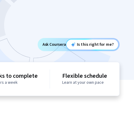
Ask Coursera
Is this right for me?
ks to complete
Flexible schedule
urs a week
Learn at your own pace