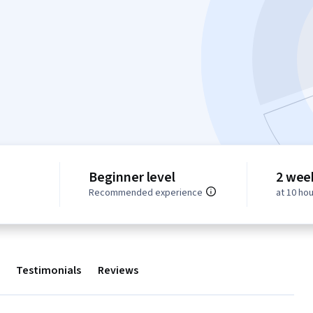
Beginner level
2 wee
Recommended experience
at 10 ho
Testimonials
Reviews