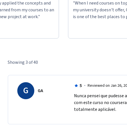
ly applied the concepts and
"When I need courses on top
learned from my courses to an
my university doesn't offer,
new project at work."
is one of the best places to 
Showing 3 of 40
5
·
Reviewed on Jan 26, 2
G
GA
Nunca pensei que pudesse a
com este curso no coursera.
totalmente aplicável.