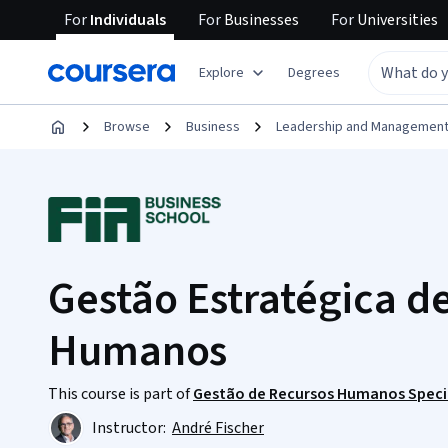
For
Individuals
For
Businesses
For
Universities
Explore
Degrees
Browse
Business
Leadership and Managemen
Gestão Estratégica d
Humanos
This course is part of
Gestão de Recursos Humanos Speci
Instructor:
André Fischer