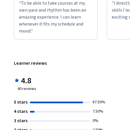
"To be able to take courses at my
"I direct
own pace and rhythm has been an
skills I 
amazing experience. I can learn
exciting 
whenever it fits my schedule and
mood."
Learner reviews
4.8
40
reviews
5 stars
87.50%
4 stars
7.50%
3 stars
0%