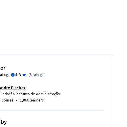
tor
4.8
ratings
(
8 ratings
)
André Fischer
Fundação Instituto de Administração
•
1 Course
1,866 learners
 by