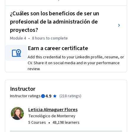
calidad que el instituto ha cuidado y perfeccionado a través 
de los años.

¿Cuáles son los beneficios de ser un
profesional de la administración de
Los objetivos del curso 1 son los siguientes:

proyectos?
•	Definir la especificación de un proyecto. 

Module 4
•
8 hours
to complete
•	Establecer el alcance de un proyecto. 

Earn a career certificate
•	Conocer las herramientas básicas para planear un 
proyecto. 

Add this credential to your LinkedIn profile, resume, or
CV. Share it on social media and in your performance
•	Comprender las habilidades del administrador durante la 
review.
planeación de un proyecto.
Instructor
4.9
Instructor ratings
(
218 ratings
)
Leticia Almaguer Flores
Tecnológico de Monterrey
•
5 Courses
48,198 learners