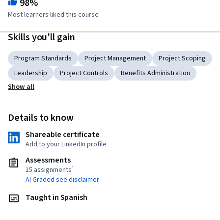
98%
Most learners liked this course
Skills you'll gain
Program Standards
Project Management
Project Scoping
Leadership
Project Controls
Benefits Administration
Show all
Details to know
Shareable certificate
Add to your LinkedIn profile
Assessments
15 assignments¹
AI Graded see disclaimer
Taught in Spanish