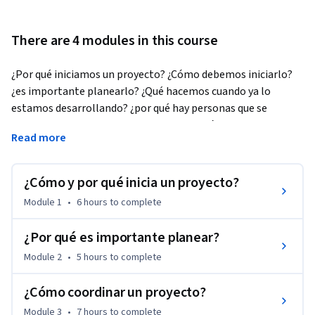
There are 4 modules in this course
¿Por qué iniciamos un proyecto? ¿Cómo debemos iniciarlo? 
¿es importante planearlo? ¿Qué hacemos cuando ya lo 
estamos desarrollando? ¿por qué hay personas que se 
desarrollan profesionalmente en la gestión de proyectos?
Read more
En este primer curso podrás comprender la naturaleza de los 
proyectos y la manera como debes gestionarlos de principio 
¿Cómo y por qué inicia un proyecto?
a fin. Conoceremos también sobre la institución líder a nivel 
mundial en temas de gestión de proyectos, sus estándares y 
Module 1
•
6 hours
to complete
certificaciones con reconocimiento internacional y los 
beneficios que ofrece para ti y para tu organización.

¿Por qué es importante planear?
Module 2
•
5 hours
to complete
También comprenderás en qué consisten las certificaciones 
profesionales y sus requisitos para reconocer el valor y los 
¿Cómo coordinar un proyecto?
beneficios que ofrecen gracias a los altos estándares de 
Module 3
•
7 hours
to complete