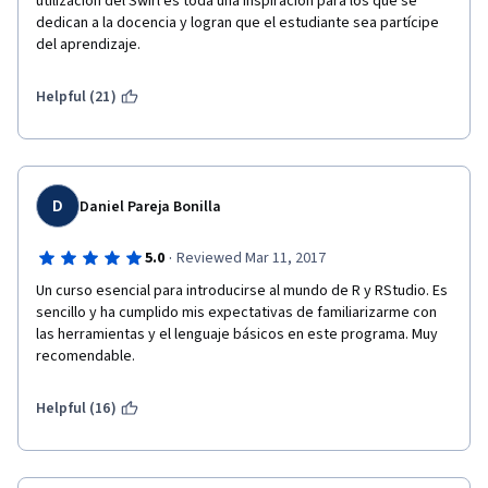
utilización del Swirl es toda una inspiración para los que se 
que uno construya códigos (o partes de códigos) propios. 
dedican a la docencia y logran que el estudiante sea partícipe 
Queda la sensación que todo tiene que aprenderse de 
del aprendizaje.
memoria (especialmente en la última semana), siendo que la 
práctica propia es lo que, definitivamente, a uno le permite 
retener conceptos de forma natural. 4) Yo rara vez utilizo los 
Helpful (21)
foros, pero quienes acostumbran a utilizarlo puede ser algo 
desalentador, ya que hay demasiadas preguntas sin responder 
(imagino necesitan más ayudantes para mantener la 
interacción). Pese a todo, considero es un curso razonable, 
que vale la pena tomar como introducción.
D
Daniel Pareja Bonilla
·
5.0
Reviewed Mar 11, 2017
Un curso esencial para introducirse al mundo de R y RStudio. Es 
sencillo y ha cumplido mis expectativas de familiarizarme con 
las herramientas y el lenguaje básicos en este programa. Muy 
recomendable.
Helpful (16)