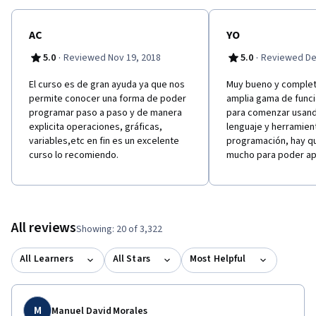
AC
YO
·
·
5.0
Reviewed Nov 19, 2018
5.0
Reviewed De
El curso es de gran ayuda ya que nos
Muy bueno y complet
permite conocer una forma de poder
amplia gama de funci
programar paso a paso y de manera
para comenzar usan
explicita operaciones, gráficas,
lenguaje y herramien
variables,etc en fin es un excelente
programación, hay q
curso lo recomiendo.
mucho para poder ap
All reviews
Showing: 20 of 3,322
All Learners
All Stars
Most Helpful
M
Manuel David Morales