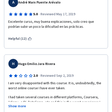
A
André Marx Puente Arévalo
·
5.0
Reviewed May 17, 2019
Excelente curso, muy buena explicaciones, solo creo que 
podrían subir un poco la dificultad en las prácticas.
Helpful (12)
H
Hugo Emilio Jara Rivera
·
2.0
Reviewed Sep 2, 2019
I am very disappointed with this course. It is, undoubtedly, the 
worst online course I have ever taken.  
I had taken several courses in different platforms, Coursera, 
Udemy, edX, DataCamp, etc and this is the worst experience I 
Show more
have ever had.  