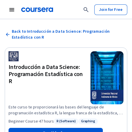
Join for Free
Back to Introducción a Data Science: Programación
Estadística con R
Introducción a Data Science:
Programación Estadística con
R
Este curso te proporcionará las bases del lenguaje de
programación estadística R, la lengua franca de la estadística, el
cual te permitirá escribir programas que lean, manipulen y
Beginner
·
Course
·
47 hours
R (Software)
Graphing
Status: R (Software)
Status: Graphing
analicen datos cuantitativos. Te explicaremos la instalación del
lenguaje; también verás una introducción a los sistemas base de