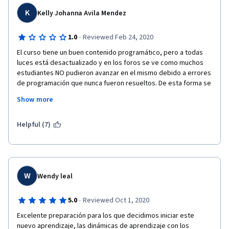
por ahí. Es una parada obligatoria si estás interesado en 
aprender R y si hablas español :D
K
Kelly Johanna Avila Mendez
·
1.0
Reviewed Feb 24, 2020
El curso tiene un buen contenido programático, pero a todas 
luces está desactualizado y en los foros se ve como muchos 
estudiantes NO pudieron avanzar en el mismo debido a errores 
de programación que nunca fueron resueltos. De esta forma se 
pierde el tiempo invertido y no se termina el proceso de 
Show more
aprendizaje. Si se ofrecen curso ya sean con 10 o 1000 
estudiantes debe haber un control de sus contenidos, mas aún 
cuando cobran certificación.
Helpful (7)
W
Wendy leal
·
5.0
Reviewed Oct 1, 2020
Excelente preparación para los que decidimos iniciar este 
nuevo aprendizaje, las dinámicas de aprendizaje con los 