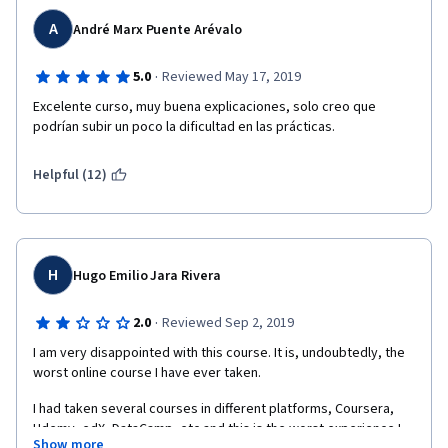
A
André Marx Puente Arévalo
·
5.0
Reviewed May 17, 2019
Excelente curso, muy buena explicaciones, solo creo que 
podrían subir un poco la dificultad en las prácticas.
Helpful (12)
H
Hugo Emilio Jara Rivera
·
2.0
Reviewed Sep 2, 2019
I am very disappointed with this course. It is, undoubtedly, the 
worst online course I have ever taken.  
I had taken several courses in different platforms, Coursera, 
Udemy, edX, DataCamp, etc and this is the worst experience I 
Show more