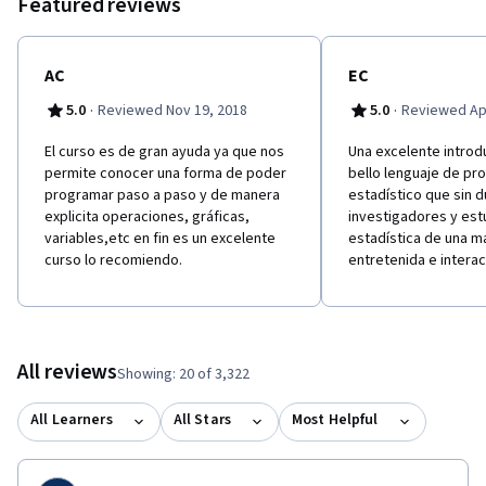
Featured reviews
AC
EC
·
·
5.0
Reviewed Nov 19, 2018
5.0
Reviewed Apr
El curso es de gran ayuda ya que nos
Una excelente introd
permite conocer una forma de poder
bello lenguaje de pr
programar paso a paso y de manera
estadístico que sin 
explicita operaciones, gráficas,
investigadores y estu
variables,etc en fin es un excelente
estadística de una 
curso lo recomiendo.
entretenida e interac
All reviews
Showing: 20 of 3,322
All Learners
All Stars
Most Helpful