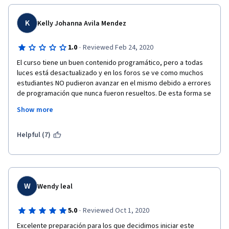
en mi opinión, el curso de R más completo y el más amigable de 
por ahí. Es una parada obligatoria si estás interesado en 
aprender R y si hablas español :D
K
Kelly Johanna Avila Mendez
·
1.0
Reviewed Feb 24, 2020
El curso tiene un buen contenido programático, pero a todas 
luces está desactualizado y en los foros se ve como muchos 
estudiantes NO pudieron avanzar en el mismo debido a errores 
de programación que nunca fueron resueltos. De esta forma se 
pierde el tiempo invertido y no se termina el proceso de 
Show more
aprendizaje. Si se ofrecen curso ya sean con 10 o 1000 
estudiantes debe haber un control de sus contenidos, mas aún 
cuando cobran certificación.
Helpful (7)
W
Wendy leal
·
5.0
Reviewed Oct 1, 2020
Excelente preparación para los que decidimos iniciar este 