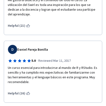
Me gusta la didáctica y el contenido de todo el curso. La 
manual en línea. 3) Ausencia total de ejercios prácticos en los 
utilización del Swirl es toda una inspiración para los que se 
que uno construya códigos (o partes de códigos) propios. 
dedican a la docencia y logran que el estudiante sea partícipe 
Queda la sensación que todo tiene que aprenderse de 
del aprendizaje.
memoria (especialmente en la última semana), siendo que la 
práctica propia es lo que, definitivamente, a uno le permite 
retener conceptos de forma natural. 4) Yo rara vez utilizo los 
Helpful (21)
foros, pero quienes acostumbran a utilizarlo puede ser algo 
desalentador, ya que hay demasiadas preguntas sin responder 
(imagino necesitan más ayudantes para mantener la 
interacción). Pese a todo, considero es un curso razonable, 
que vale la pena tomar como introducción.
D
Daniel Pareja Bonilla
·
5.0
Reviewed Mar 11, 2017
Un curso esencial para introducirse al mundo de R y RStudio. Es 
sencillo y ha cumplido mis expectativas de familiarizarme con 
las herramientas y el lenguaje básicos en este programa. Muy 
recomendable.
Helpful (16)