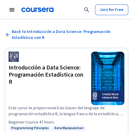
Join for Free
Back to Introducción a Data Science: Programación
Estadística con R
Introducción a Data Science:
Programación Estadística con
R
Este curso te proporcionará las bases del lenguaje de
programación estadística R, la lengua franca de la estadística, el
cual te permitirá escribir programas que lean, manipulen y
Beginner
·
Course
·
47 hours
analicen datos cuantitativos. Te explicaremos la instalación del
Programming Principles
Data Manipulation
Status: Programming Principles
Status: Data Manipulation
lenguaje; también verás una introducción a los sistemas base de