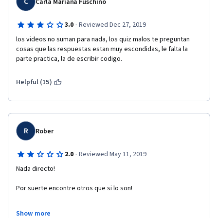
C
Carla Mariana Fuschino
·
3.0
Reviewed Dec 27, 2019
los videos no suman para nada, los quiz malos te preguntan 
cosas que las respuestas estan muy escondidas, le falta la 
parte practica, la de escribir codigo.
Helpful (15)
R
Rober
·
2.0
Reviewed May 11, 2019
Nada directo!
Por suerte encontre otros que si lo son!
Sin animo de ofender y valorando las horas invertidas aqui por 
Show more
ustedes, lo cual agradezco, siento decir que hay cursos mucho 