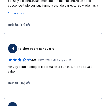
densa y excelente, lastimosamente me encuentro un poco 
desconcertado con sus forma visual de dar el curso y ademas y 
la forma de evaluar no es de mi agrado, con todo respeto 
Show more
después de dar mi opinión a lo anterior desertare del mismo 
porque como he mencionado no me gusta mucho su 
presentación y/o evaluación. 
Helpful (17)
M
Melchor Pedraza Navarro
·
3.0
Reviewed Jan 28, 2019
Me voy confundido por la forma en la que el curso se lleva a 
cabo.
Helpful (16)