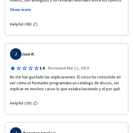
vídeos, son ambiguos y no resultan neutrales entre los nuevos 
y los que ya conocen el lenguaje. Mas de una vez te vas a ver 
Show more
frustrado ya que por una respuesta  que no tenga que ver con 
la pregunta. que no memorizaste, tendrás que empezar ya que 
no sera tomada en cuenta así sepas lo que estas 
Helpful (38)
respondiendo. Nada recomendable curso; esperaba mas de la 
UNAM. Pésimo
J
Jose R.
·
1.0
Reviewed Mar 11, 2019
No me han gustado las explicaciones. El curso ha consistido en 
ver cómo el formador programaba un catálogo de discos, sin 
explicar en muchos casos lo que estaba haciendo y el por qué.
Helpful (29)