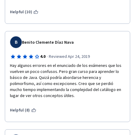
mas directos, ya es demasiado extenso un lenguaje de 
programación como para tanto formulario.
Helpful (10)
B
Benito Clemente Díaz Nava
·
4.0
Reviewed Apr 24, 2019
Hay algunos errores en el enunciado de los exámenes que los 
vuelven un poco confusos. Pero gran curso para aprender lo 
básico de Java. Quizá podría abordarse herencia y 
polimorfismo, así como excepciones. Creo que se perdió 
mucho tiempo implementando la complejidad del catálogo en 
lugar de ver otros conceptos útiles.
Helpful (8)