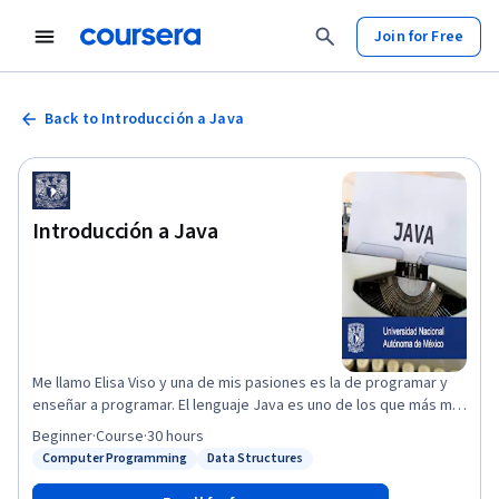
Join for Free
Back to Introducción a Java
Introducción a Java
Me llamo Elisa Viso y una de mis pasiones es la de programar y
enseñar a programar. El lenguaje Java es uno de los que más me
ha gustado en mis 45 años que llevo programando. Si bien te
Beginner
·
Course
·
30 hours
podrá parecer un poco complicado empezar a programar en
Computer Programming
Data Structures
Status: Computer Programming
Status: Data Structures
Java, una vez que cubras los conceptos básicos verás qué
rápido se avanza. Java, como todos los lenguajes de