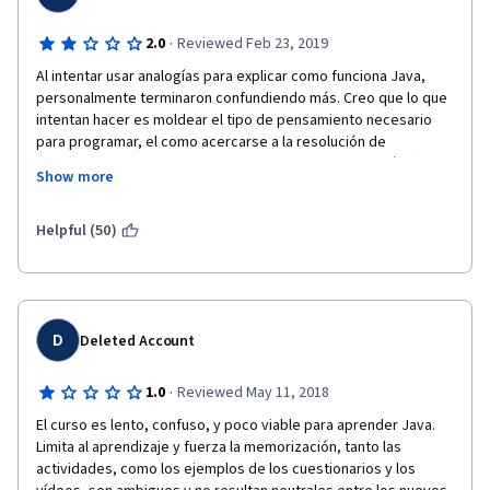
·
2.0
Reviewed Feb 23, 2019
Al intentar usar analogías para explicar como funciona Java, 
personalmente terminaron confundiendo más. Creo que lo que 
intentan hacer es moldear el tipo de pensamiento necesario 
para programar, el como acercarse a la resolución de 
problemas, pero la forma de hacerlo con estas analogías (las 
Show more
cuales no terminan de desarrollar bien) truncan este objetivo...a 
menos que ya conozcas otro lenguaje orientado a objetos.
Helpful (50)
Sería mejor si, junto con estas analogías, también pusieran 
ejercicios o vídeos de algunas lineas de código simples, para ir 
relacionando esas formas de resolver problemas con el 
lenguaje java. Vaya, que resultaría mejor mezclar la practica con 
la teoría.
D
Deleted Account
·
1.0
Reviewed May 11, 2018
El curso es lento, confuso, y poco viable para aprender Java. 
Limita al aprendizaje y fuerza la memorización, tanto las 
actividades, como los ejemplos de los cuestionarios y los 