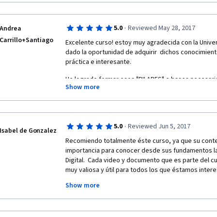
·
5.0
Reviewed May 28, 2017
Andrea
Carrillo+Santiago
Excelente curso! estoy muy agradecida con la Unive
dado la oportunidad de adquirir  dichos conocimien
práctica e interesante. 
He logrado formar esos "PILARES" o bases necesari
Show more
funciona y cómo manejar el amplio mundo del Marketin
excelente ventana ante ese mundo que crece y se de
increíble.
·
5.0
Reviewed Jun 5, 2017
Isabel de Gonzalez
Recomiendo totalmente éste curso, ya que su conte
importancia para conocer desde sus fundamentos las
Digital.  Cada video y documento que es parte del cu
muy valiosa y útil para todos los que éstamos intere
de una manera profesional y dar soluciones eficaces
Show more
trabajamos.