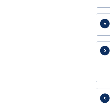
A
D
C