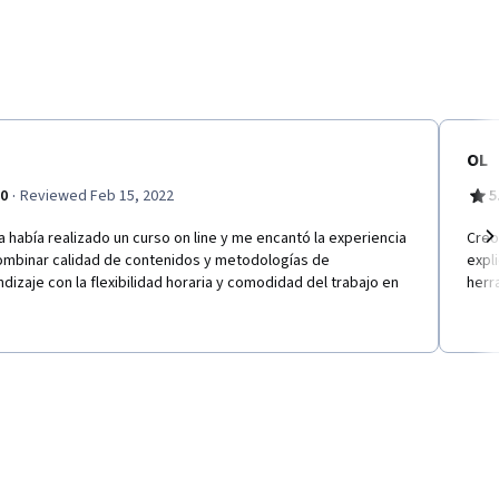
OL
·
.0
Reviewed Feb 15, 2022
5
 había realizado un curso on line y me encantó la experiencia
Creo
ombinar calidad de contenidos y metodologías de
expl
Ne
dizaje con la flexibilidad horaria y comodidad del trabajo en
herr