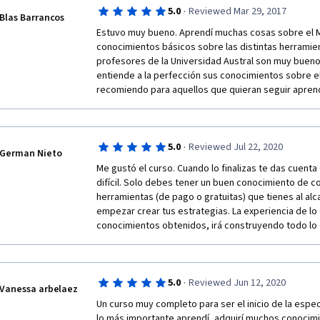
·
5.0
Reviewed Mar 29, 2017
Blas Barrancos
Estuvo muy bueno. Aprendí muchas cosas sobre el Mar
conocimientos básicos sobre las distintas herramient
profesores de la Universidad Austral son muy bueno
entiende a la perfección sus conocimientos sobre el 
recomiendo para aquellos que quieran seguir apren
·
5.0
Reviewed Jul 22, 2020
German Nieto
Me gustó el curso. Cuando lo finalizas te das cuenta 
difícil. Solo debes tener un buen conocimiento de co
herramientas (de pago o gratuitas) que tienes al alca
empezar crear tus estrategias. La experiencia de lo 
conocimientos obtenidos, irá construyendo todo lo
·
5.0
Reviewed Jun 12, 2020
Vanessa arbelaez
Un curso muy completo para ser el inicio de la espec
lo más importante aprendí, adquirí muchos conocimi