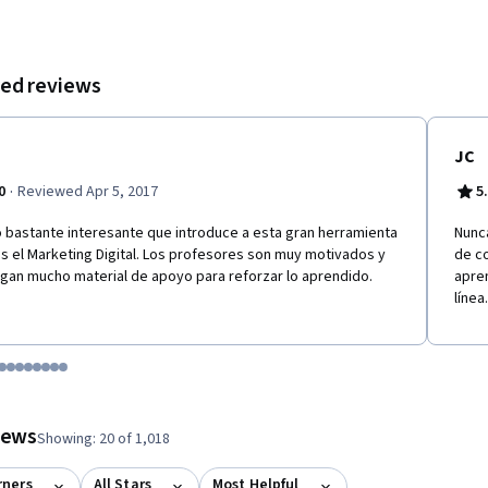
es correctivas
ed reviews
JC
·
0
Reviewed Apr 5, 2017
5
 bastante interesante que introduce a esta gran herramienta
Nunca
s el Marketing Digital. Los profesores son muy motivados y
de c
gan mucho material de apoyo para reforzar lo aprendido.
apren
línea.
tem 1
o item 2
 to item 3
o to item 4
Go to item 5
Go to item 6
Go to item 7
Go to item 8
Go to item 9
Go to item 10
Go to item 11
Go to item 12
 #1, #2, out of a total of 12 items.
views
Showing: 20 of 1,018
rners
All Stars
Most Helpful