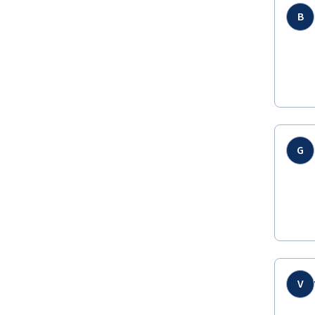
B
G
V