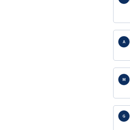
A
M
G