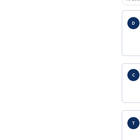
D
C
T