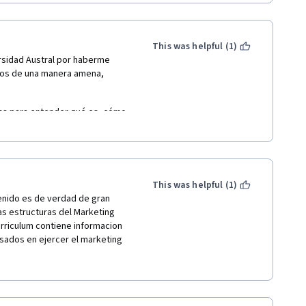
This was helpful (1)
rsidad Austral por haberme 
tos de una manera amena, 
as para entender qué es, cómo 
g Digital. Este curso es una 
sarrolla a una velocidad 
This was helpful (1)
nido es de verdad de gran 
 estructuras del Marketing 
rriculum contiene informacion 
sados en ejercer el marketing 
 a las empresas en las que 