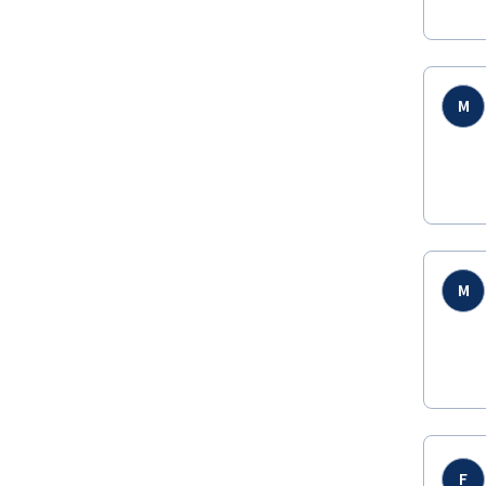
M
M
F