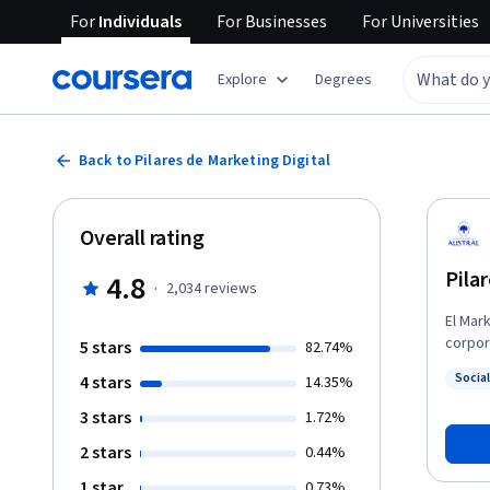
For
Individuals
For
Businesses
For
Universities
Explore
Degrees
Back to Pilares de Marketing Digital
Overall rating
Pila
4.8
·
2,034
reviews
El Mar
corpor
5 stars
82.74%
importa
Socia
4 stars
14.35%
domini
Status
discip
3 stars
1.72%
Digital
2 stars
0.44%
Identi
contem
1 star
0.73%