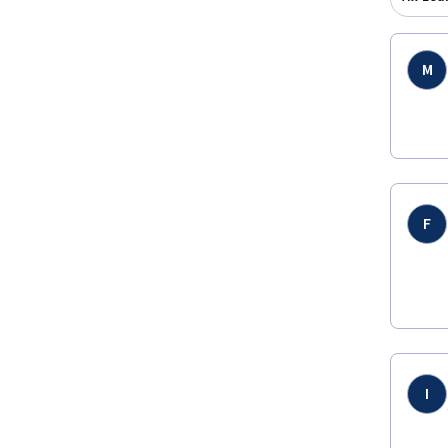
M
F
I