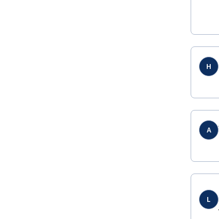
H
A
L