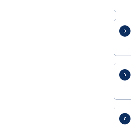
D
D
C