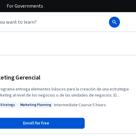
For
Governments
eting Gerencial
rograma entrega elementos básicos para la creación de una estrategia
keting al nivel de los negocios o de las unidades de negocios. El
vo global del programa es desarrollar las habilidades de pensar
Intermediate
·
Course
·
5 hours
 Strategy
Marketing Planning
égicamente los problemas de marketing y sus posibles soluciones. El
: Brand Strategy
Status: Marketing Planning
el Programa está en los clientes, explicando que el valor de una
a está en crear y desarrollar Clientes y no en sus Productos.
Enroll for free