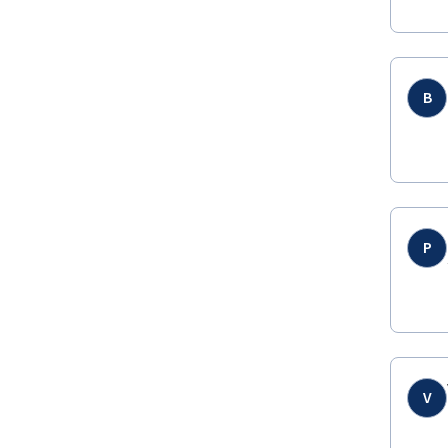
B
P
V