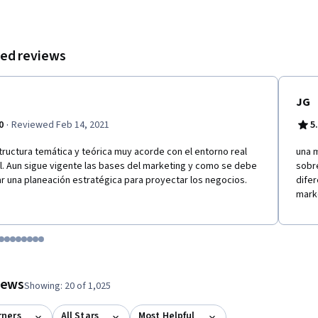
ed reviews
JG
·
0
Reviewed Feb 14, 2021
5
tructura temática y teórica muy acorde con el entorno real
una 
l. Aun sigue vigente las bases del marketing y como se debe
sobre
ar una planeación estratégica para proyectar los negocios.
difer
mark
tem 1
o item 2
 to item 3
o to item 4
Go to item 5
Go to item 6
Go to item 7
Go to item 8
Go to item 9
Go to item 10
Go to item 11
Go to item 12
 #1, #2, out of a total of 12 items.
views
Showing: 20 of 1,025
rners
All Stars
Most Helpful