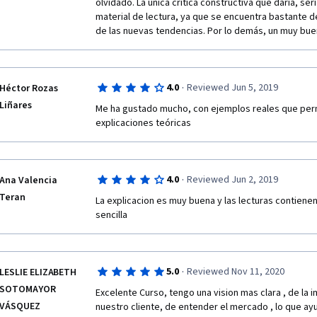
olvidado. La única crítica constructiva que daría, se
material de lectura, ya que se encuentra bastante 
de las nuevas tendencias. Por lo demás, un muy bue
·
4.0
Reviewed Jun 5, 2019
Héctor Rozas
Liñares
Me ha gustado mucho, con ejemplos reales que perm
explicaciones teóricas
·
4.0
Reviewed Jun 2, 2019
Ana Valencia
Teran
La explicacion es muy buena y las lecturas contienen
sencilla
·
5.0
Reviewed Nov 11, 2020
LESLIE ELIZABETH
SOTOMAYOR
Excelente Curso, tengo una vision mas clara , de la 
VÁSQUEZ
nuestro cliente, de entender el mercado , lo que ayu