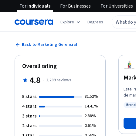
For
Individuals
For
Businesses
For
Universities
Explore
Degrees
Back to Marketing Gerencial
Overall rating
Mark
4.8
·
2,289
reviews
Este P
de mar
5 stars
81.52%
objeti
Brand
4 stars
14.41%
estrat
Status
foco d
3 stars
2.88%
empres
2 stars
0.61%
1 star
0.56%