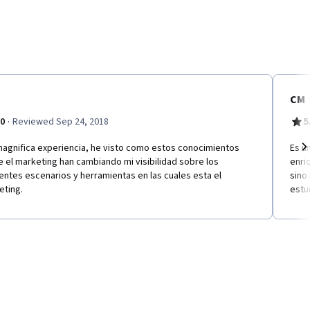
CM
·
.0
Reviewed Sep 24, 2018
5
magnifica experiencia, he visto como estos conocimientos
Es u
 el marketing han cambiando mi visibilidad sobre los
enri
Ne
entes escenarios y herramientas en las cuales esta el
sino
eting.
estu