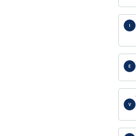
I
E
V