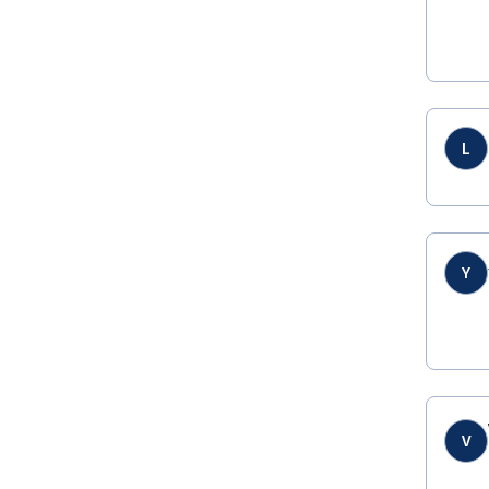
L
Y
V