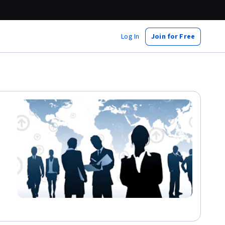
Log In
Join for Free