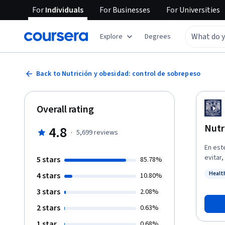
For
Individuals
For
Businesses
For
Universities
Explore
Degrees
Back to Nutrición y obesidad: control de sobrepeso
Overall rating
Nutr
4.8
·
5,699
reviews
En est
evitar
5 stars
85.78%
import
Healt
4 stars
10.80%
padeci
Status
compañ
3 stars
2.08%
saluda
2 stars
0.63%
1 star
0.68%