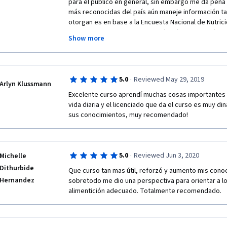
para el público en general, sin embargo me da pena q
más reconocidas del país aún maneje información tan
otorgan es en base a la Encuesta Nacional de Nutric
recientes, la norma oficial la cuál la última revisión 
Show more
los "Alimentos de mayor consumo por el hospital Sal
más de 20 años), el Instituto de salud pública tiene 
acerca del panorama de salud en México, y no se diga
Zubirán, se siguen dando recomendaciones muy obsol
·
5.0
Reviewed May 29, 2019
vasos de agua, hace un tiempo la OMS aclaró que el
Arlyn Klussmann
satisfacer las necesidades de la persona, a menos q
Excelente curso aprendí muchas cosas importantes 
padecimiento específico como problemas renales, asc
vida diaria y el licenciado que da el curso es muy di
el sistema de intercambios cuando el plato del bien
sus conocimientos, muy recomendado!
preciso; y para acabar el área de actividad física tam
persona del video que hace ejercicio no trae la ropa 
ejercicios de manera adecuada. Soy nutrióloga, me 
ver qué tipo de material está accesible para la gent
·
5.0
Reviewed Jun 3, 2020
Michelle
si se dan una vuelta por otros cursos que ofrecen e
Dithurbide
Que curso tan mas útil, reforzó y aumento mis conoc
de gran utilidad para mejorar este curso, como nutr
Hernandez
sobretodo me dio una perspectiva para orientar a lo
mucha verguenza ver este material, y entonces caig
alimentición adecuado. Totalmente recomendado.
tenemos la crisis de salud que tenemos.