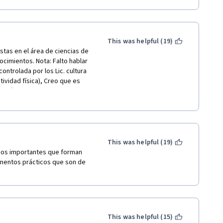
This was helpful (19)
tas en el área de ciencias de 
cimientos. Nota: Falto hablar 
ontrolada por los Lic. cultura 
ividad física), Creo que es 
 área. Nutrirlos a la 
es y CFyD al área de 
This was helpful (19)
cos importantes que forman 
ementos prácticos que son de 
This was helpful (15)