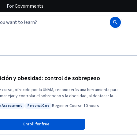
For
Governments
ición y obesidad: control de sobrepeso
e curso, ofrecido por la UNAM, reconocerás una herramienta para
, manejar y controlar el sobrepeso y la obesidad, al destacar la
ancia del autocuidado y el apoyo familiar en el manejo de este
Beginner
·
Course
·
10 hours
h Assessment
Personal Care
miento. Te mostrará el verdadero valor de los alimentos como
: Health Assessment
Status: Personal Care
eros de tu vida, te alejará de los kilos de más y te forjará hábitos
bles que marcarán una senda de salud perdurable.
Enroll for free