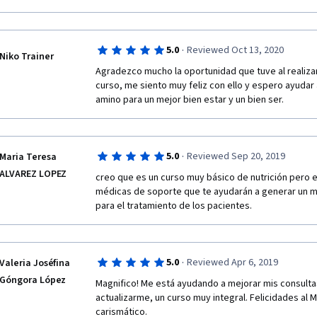
·
5.0
Reviewed Oct 13, 2020
Niko Trainer
Agradezco mucho la oportunidad que tuve al realizar
curso, me siento muy feliz con ello y espero ayudar
amino para un mejor bien estar y un bien ser.
·
5.0
Reviewed Sep 20, 2019
Maria Teresa
ALVAREZ LOPEZ
creo que es un curso muy básico de nutrición pero e
médicas de soporte que te ayudarán a generar un muy
para el tratamiento de los pacientes.
·
5.0
Reviewed Apr 6, 2019
Valeria Joséfina
Góngora López
Magnifico! Me está ayudando a mejorar mis consultas 
actualizarme, un curso muy integral. Felicidades al M
carismático.