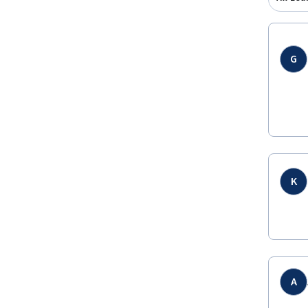
G
K
A