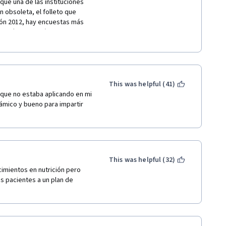
ue una de las instituciones 
 obsoleta, el folleto que 
ión 2012, hay encuestas más 
también tiene más de 6 años, 
vador Zubirán de 1996" (hace 
publicaciones muy recientes 
 del Instituto Salvador 
etas, como insistir en los 8 
 consumo de agua tiene que 
This was helpful (41)
ue esta sufra algún 
que no estaba aplicando en mi 
itis, etc. Siguen utilizando 
námico y bueno para impartir 
 comer es un material más 
bién es muy simplista, la 
adecuada y no realiza los 
gusta tomar estos cursos para 
e en general, estoy segura que 
This was helpful (32)
n esta misma plataforma será 
imientos en nutrición pero 
ióloga y como mexicana me dio 
s pacientes a un plan de 
o en cuenta del porque 