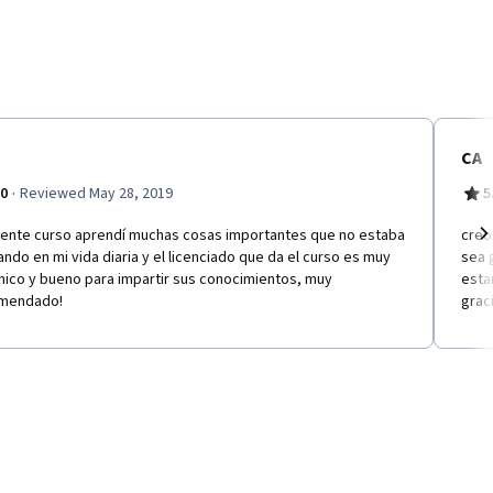
CA
·
.0
Reviewed May 28, 2019
5
lente curso aprendí muchas cosas importantes que no estaba
creo
ando en mi vida diaria y el licenciado que da el curso es muy
sea 
Ne
mico y bueno para impartir sus conocimientos, muy
esta
mendado!
grac