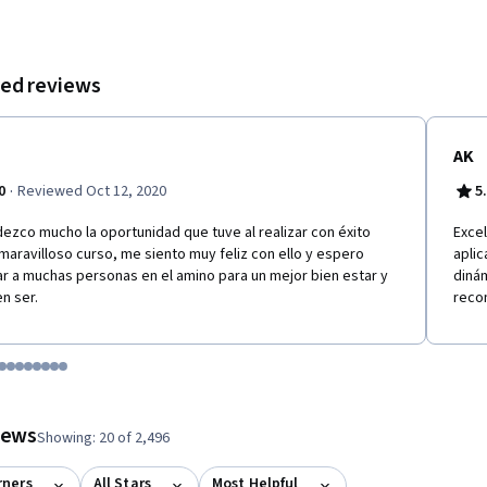
ed reviews
AK
·
0
Reviewed Oct 12, 2020
5
ezco mucho la oportunidad que tuve al realizar con éxito
Exce
maravilloso curso, me siento muy feliz con ello y espero
aplic
r a muchas personas en el amino para un mejor bien estar y
diná
en ser.
reco
tem 1
o item 2
 to item 3
o to item 4
Go to item 5
Go to item 6
Go to item 7
Go to item 8
Go to item 9
Go to item 10
Go to item 11
Go to item 12
 #1, #2, out of a total of 12 items.
views
Showing: 20 of 2,496
rners
All Stars
Most Helpful