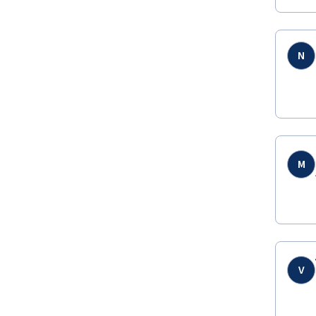
N
M
V