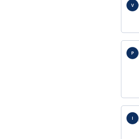
V
P
I