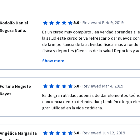
·
5.0
Reviewed Feb 9, 2019
Rodolfo Daniel
Segura Nuño.
Es un curso muy completo , en verdad aprendes si es
la salud este curso te va refrescar o dar nuevos cono
de la importancia de la actividad física  mas a fondo c
física y deportes (Ciencias de la salud-Deportes y act
conveniente  recalcar que cada quien debe estar en su
Show more
alimentación del paciente, médicos a las enfermedad
actividad física. Agradezco la oportunidad Gracias.
·
5.0
Reviewed Mar 4, 2019
Fortino Negrete
Reyes
Es de gran utilidad, además de dar elementos teóri
conciencia dentro del individuo; también otorga el
gran utilidad en la vida cotidiana. 
·
5.0
Reviewed Jun 12, 2019
Angélica Margarita