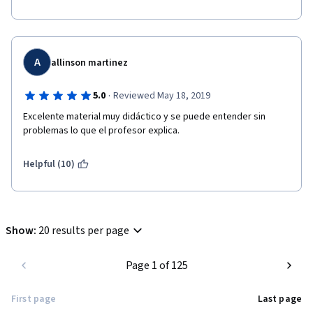
A
allinson martinez
·
5.0
Reviewed May 18, 2019
Excelente material muy didáctico y se puede entender sin 
problemas lo que el profesor explica.
Helpful (10)
Show
:
20 results per page
Page 1 of 125
First page
Last page