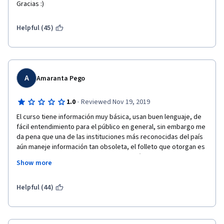
Gracias :)
Helpful (45)
A
Amaranta Pego
·
1.0
Reviewed Nov 19, 2019
El curso tiene información muy básica, usan buen lenguaje, de 
fácil entendimiento para el público en general, sin embargo me 
da pena que una de las instituciones más reconocidas del país 
aún maneje información tan obsoleta, el folleto que otorgan es 
en base a la Encuesta Nacional de Nutrición 2012, hay encuestas 
Show more
más recientes, la norma oficial la cuál la última revisión también 
tiene más de 6 años, los "Alimentos de mayor consumo por el 
hospital Salvador Zubirán de 1996" (hace más de 20 años), el 
Helpful (44)
Instituto de salud pública tiene publicaciones muy recientes 
acerca del panorama de salud en México, y no se diga del 
Instituto Salvador Zubirán, se siguen dando recomendaciones 