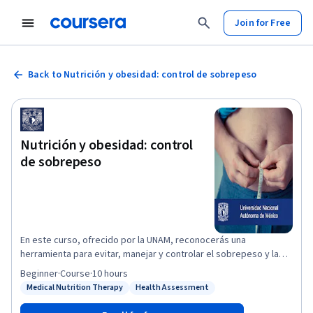
Join for Free
Back to Nutrición y obesidad: control de sobrepeso
Nutrición y obesidad: control
de sobrepeso
En este curso, ofrecido por la UNAM, reconocerás una
herramienta para evitar, manejar y controlar el sobrepeso y la
obesidad, al destacar la importancia del autocuidado y el apoyo
Beginner
·
Course
·
10 hours
familiar en el manejo de este padecimiento. Te mostrará el
Medical Nutrition Therapy
Health Assessment
Status: Medical Nutrition Therapy
Status: Health Assessment
verdadero valor de los alimentos como compañeros de tu vida,
te alejará de los kilos de más y te forjará hábitos saludables que