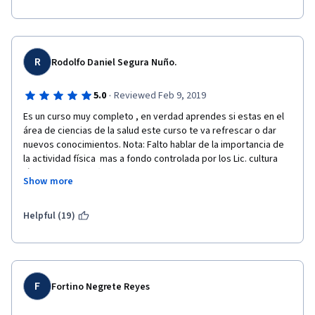
R
Rodolfo Daniel Segura Nuño.
·
5.0
Reviewed Feb 9, 2019
Es un curso muy completo , en verdad aprendes si estas en el 
área de ciencias de la salud este curso te va refrescar o dar 
nuevos conocimientos. Nota: Falto hablar de la importancia de 
la actividad física  mas a fondo controlada por los Lic. cultura 
física y deportes (Ciencias de la salud-Deportes y actividad 
Show more
física), Creo que es conveniente  recalcar que cada quien debe 
estar en su área. Nutrirlos a la alimentación del paciente, 
médicos a las enfermedades y CFyD al área de actividad física. 
Helpful (19)
Agradezco la oportunidad Gracias.
F
Fortino Negrete Reyes