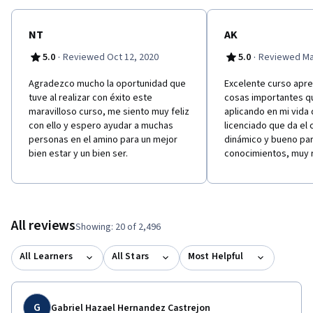
NT
AK
·
·
5.0
Reviewed Oct 12, 2020
5.0
Reviewed Ma
Agradezco mucho la oportunidad que
Excelente curso apr
tuve al realizar con éxito este
cosas importantes q
maravilloso curso, me siento muy feliz
aplicando en mi vida d
con ello y espero ayudar a muchas
licenciado que da el
personas en el amino para un mejor
dinámico y bueno par
bien estar y un bien ser.
conocimientos, muy
All reviews
Showing: 20 of 2,496
All Learners
All Stars
Most Helpful
G
Gabriel Hazael Hernandez Castrejon