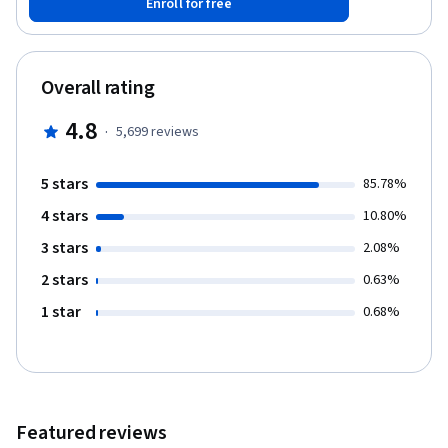
Enroll for free
marcarán una senda de salud perdurable.
Overall rating
4.8
·
5,699
reviews
5 stars
85.78%
4 stars
10.80%
3 stars
2.08%
2 stars
0.63%
1 star
0.68%
Featured reviews