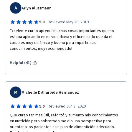
muy obsoletas, como insistir en los 8 vasos de agua, hace un 
tiempo la OMS aclaró que el consumo de agua tiene que 
A
Arlyn Klussmann
satisfacer las necesidades de la persona, a menos que esta 
sufra algún padecimiento específico como problemas renales, 
·
5.0
Reviewed May 29, 2019
ascitis, etc. Siguen utilizando el sistema de intercambios 
Excelente curso aprendí muchas cosas importantes que no 
cuando el plato del bien comer es un material más preciso; y 
estaba aplicando en mi vida diaria y el licenciado que da el 
para acabar el área de actividad física también es muy 
curso es muy dinámico y bueno para impartir sus 
simplista, la persona del video que hace ejercicio no trae la 
conocimientos, muy recomendado!
ropa adecuada y no realiza los ejercicios de manera adecuada. 
Soy nutrióloga, me gusta tomar estos cursos para ver qué tipo 
de material está accesible para la gente en general, estoy 
Helpful (41)
segura que si se dan una vuelta por otros cursos que ofrecen 
en esta misma plataforma será de gran utilidad para mejorar 
este curso, como nutrióloga y como mexicana me dio mucha 
verguenza ver este material, y entonces caigo en cuenta del 
porque tenemos la crisis de salud que tenemos.
M
Michelle Dithurbide Hernandez
·
5.0
Reviewed Jun 3, 2020
Que curso tan mas útil, reforzó y aumento mis conocimientos 
en nutrición pero sobretodo me dio una perspectiva para 
orientar a los pacientes a un plan de alimentición adecuado. 