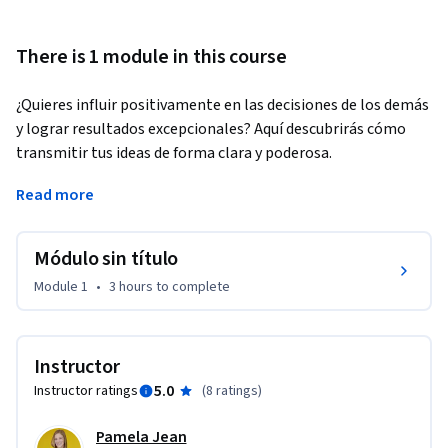
There is 1 module in this course
¿Quieres influir positivamente en las decisiones de los demás 
y lograr resultados excepcionales? Aquí descubrirás cómo 
transmitir tus ideas de forma clara y poderosa.
Dirigido a quienes desean mejorar su habilidad para 
Read more
transmitir ideas e influir en los demás, en este curso 
aprenderás a entender las emociones que generas en otras 
Módulo sin título
personas y cómo puedes abrir canales efectivos para la 
negociación y la discusión constructiva. Aprenderás a 
Module 1
•
3 hours
to complete
transmitir correctamente tus pensamientos y a entender el 
impacto de tus palabras en la mente y las decisiones de los 
demás.

Instructor
5.0
Instructor ratings
(
8 ratings
)
Este es tu primer paso para desatar todo tu potencial como 
líder a través de la comunicación.
Pamela Jean