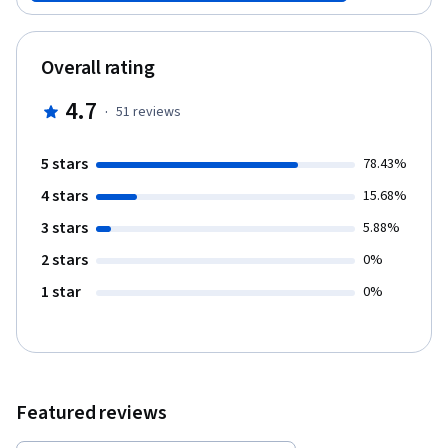
適なツールやリソースを使って、一般的なアナリスト業務を
遂行する実践的な方法を指導します。 この認定プログラムを
修了すると、エントリーレベルのデータ アナリスト職に応募
Overall rating
できるようになります。過去の業務経験は不要です。 このコ
ース修了後の目標は以下の通りです。 - データ完全性を確認す
4.7
·
51
reviews
る方法を学ぶ。 - 表計算ソフトを使ったデータクリーニングの
方法を学ぶ。 - データベースで使用する、基本的な SQL クエリ
を作成できる。 - データクリーニングと変換に基本的な SQL 関
5 stars
78.43%
数を当てはめることができる。 - データクリーニングの結果を
4 stars
検証する方法を理解する。 - データクリーニングのレポートの
15.68%
要素と重要性を理解する。
3 stars
5.88%
2 stars
0%
1 star
0%
Featured reviews