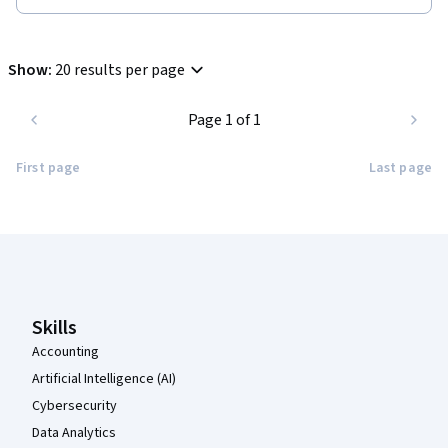
Show
:
20 results per page
Page 1 of 1
First page
Last page
Coursera Footer
Skills
Accounting
Artificial Intelligence (AI)
Cybersecurity
Data Analytics