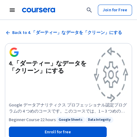
Join for Free
Back to 4.「ダーティー」なデータを「クリーン」にする
4.「ダーティー」なデータを
「クリーン」にする
Google データアナリティクス プロフェッショナル認定プログ
ラムの 4 つめのコースです。このコースでは、1～3 つめのコ
ースで学んだトピックの理解を深めながら、表計算ソフトや
Beginner
·
Course
·
22 hours
Google Sheets
Data Integrity
Status: Google Sheets
Status: Data Integrity
SQL を使ったデータのチェックやクリーニングの方法、また
データクリーニング結果の検証やレポートの作成方法につい
Enroll for free
ても学びます。また、現職の Google データ アナリストが、最