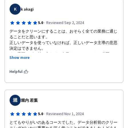
K
k akagi
·
5.0
Reviewed Sep 2, 2024
データをクリーンにすることは、おそらく全ての業務に通じ
ることだと思います。

正しいデータを使っていなければ、正しいデータ主導の意思
決定はできません。

また変更ログの付け方など、今日リモートワークで必要とさ
Show more
れる知識が沢山含まれていました。大変実践的で役に立ちま
した。
Helpful
堀
堀内 若葉
·
5.0
Reviewed Nov 1, 2024
とてもやりがいのあるコースでした。データ分析前のクリー