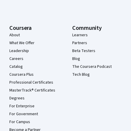
Coursera
Community
About
Learners
What We Offer
Partners
Leadership
Beta Testers
Careers
Blog
Catalog
The Coursera Podcast
Coursera Plus
Tech Blog
Professional Certificates
MasterTrack® Certificates
Degrees
For Enterprise
For Government
For Campus
Become a Partner