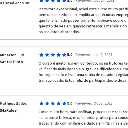
·
5.0
Reviewed Oct 24, 2023
Deleted Account
Instrutora excepcional, achei este curso muito prático
bem os conceitos e exemplificar as técnicas empre
que foi ensinado posteriormente, inclusive sobre o
questão de vez em quando refrescar a memória do in
os assuntos abordados.
·
5.0
Reviewed Jan 2, 2023
Anderson Luis
Santos Pinto
O curso é muito rico em conteúdo, os instrutores te
Vai ficando mais denso e o  grau de dificuldade aum
for organizado e tiver uma rotina de estudos regul
tranaquilidade. Estou feliz de participar deste desaf
·
5.0
Reviewed Oct 3, 2023
Matheus Salles
(MaRulez)
Curso muito bom, para análisar, processar e realiza
numa parte teórica, mas também prática para conseg
trabalhando com análise de dados em Planilhas e B