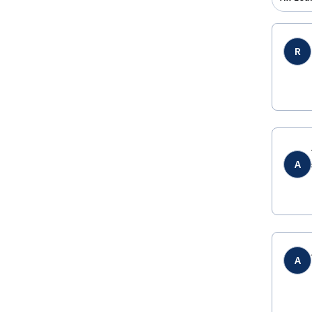
R
A
A