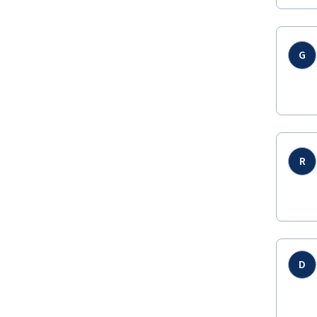
G
R
D