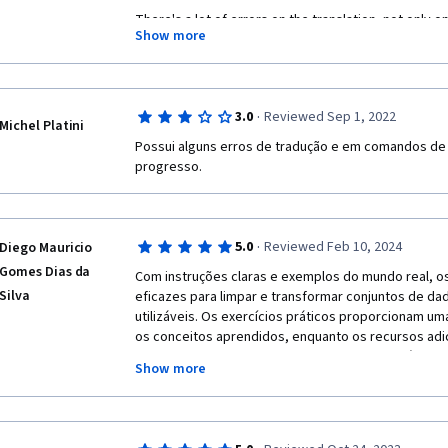
There's a lot of errors on the translation, not only 
Show more
the classes but on the data provided as well which of
process of analyzing the data and using it on progra
forums don't help much in that aspect since there's 
Portuguese there, it's very clear that it's being auto
·
3.0
Reviewed Sep 1, 2022
Michel Platini
Possui alguns erros de tradução e em comandos de 
progresso.
·
5.0
Reviewed Feb 10, 2024
Diego Mauricio
Gomes Dias da
Com instruções claras e exemplos do mundo real, o
Silva
eficazes para limpar e transformar conjuntos de d
utilizáveis. Os exercícios práticos proporcionam uma
os conceitos aprendidos, enquanto os recursos adici
complementares e conjuntos de dados de prática, e
Show more
experiência de aprendizado. Este curso é altament
pessoa que busque desenvolver habilidades essen
e limpeza para análise de dados eficaz.