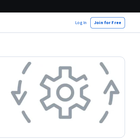
Log In
Join for Free