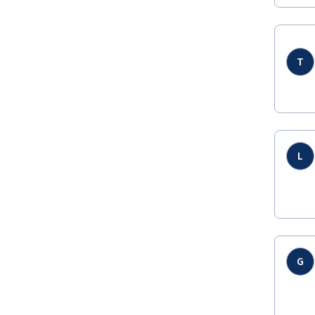
T
L
G