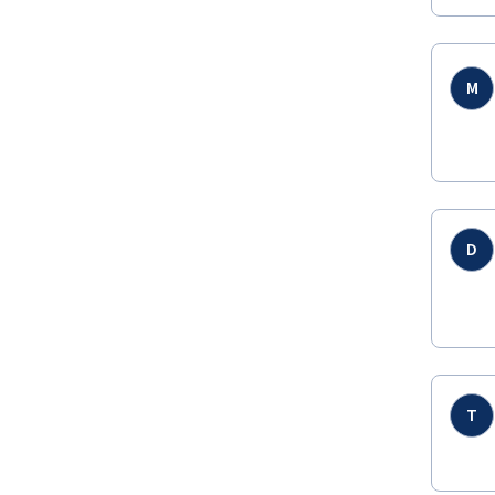
M
D
T