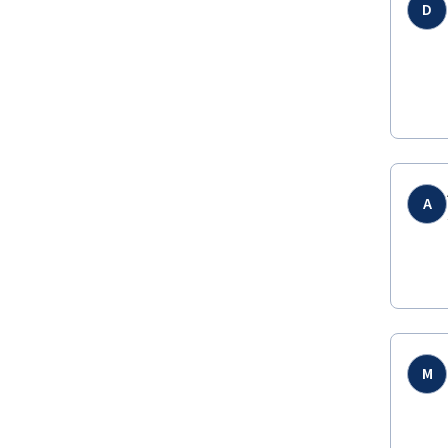
D
A
M