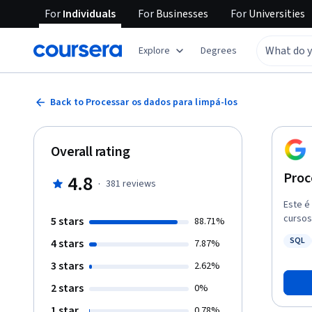
For
Individuals
For
Businesses
For
Universities
Explore
Degrees
Back to Processar os dados para limpá-los
Overall rating
Proc
4.8
·
381
reviews
Este é
cursos
5 stars
88.71%
empreg
SQL
4 stars
7.87%
amplia
Status
que os
3 stars
2.62%
limpar
2 stars
0%
dos re
instru
1 star
0.78%