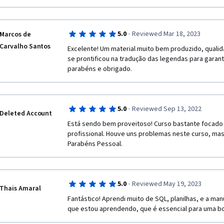
·
5.0
Reviewed Mar 18, 2023
Marcos de
Carvalho Santos
Excelente! Um material muito bem produzido, qualid
se prontificou na tradução das legendas para garanti
parabéns e obrigado.
·
5.0
Reviewed Sep 13, 2022
Deleted Account
Está sendo bem proveitoso! Curso bastante focado
profissional. Houve uns problemas neste curso, mas j
Parabéns Pessoal.
·
5.0
Reviewed May 19, 2023
Thais Amaral
Fantástico! Aprendi muito de SQL, planilhas, e a man
que estou aprendendo, que é essencial para uma b