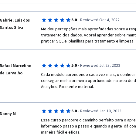
·
5.0
Reviewed Oct 4, 2022
Gabriel Luiz dos
Santos Silva
Me deu percepções mais apronfudadas sobre a respe
tratamento dos dados. Adorei aprender sobre mante
praticar SQL e  planilhas para tratamento e limpeza
·
5.0
Reviewed Jul 28, 2023
Rafael Marcelino
de Carvalho
Cada modulo aprendendo cada vez mais, o conhecim
conseguir minha primeira oportunidade na area de 
Analytics. Excelente material. 
·
5.0
Reviewed Jan 10, 2023
Danny M
Esse curso percorre o caminho perfeito para o apre
informando passo a passo e quando a gente  dá cont
maneira fácil e eficaz.