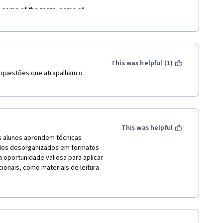
on some of the tests, some of 
ten leads to errors in the 
ms like Google Query, the 
no actually people that speak 
matically translated.
This was helpful (1)
questões que atrapalham o 
This was helpful
s alunos aprendem técnicas 
ados desorganizados em formatos 
 oportunidade valiosa para aplicar 
onais, como materiais de leitura 
nriquecem ainda mais a 
e recomendado para qualquer 
ciais em processamento de dados 