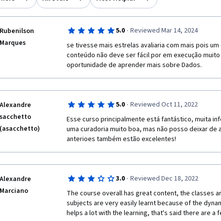
·
5.0
Reviewed Mar 14, 2024
Rubenilson
Marques
se tivesse mais estrelas avaliaria com mais pois um 
conteúdo não deve ser fácil por em execução muito
·
5.0
Reviewed Oct 11, 2022
Alexandre
sacchetto
Esse curso principalmente está fantástico, muita i
(asacchetto)
uma curadoria muito boa, mas não posso deixar de 
anterioes também estão excelentes!
·
3.0
Reviewed Dec 18, 2022
Alexandre
Marciano
The course overall has great content, the classes a
subjects are very easily learnt because of the dynam
helps a lot with the learning, that's said there are 