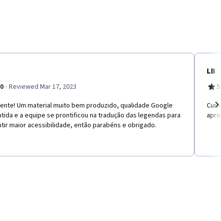
LB
·
.0
Reviewed Mar 17, 2023
5
lente! Um material muito bem produzido, qualidade Google
Curs
tida e a equipe se prontificou na tradução das legendas para
apre
Ne
tir maior acessibilidade, então parabéns e obrigado.