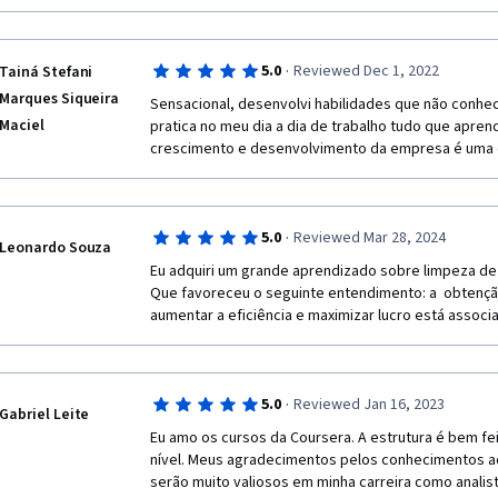
·
5.0
Reviewed Dec 1, 2022
Tainá Stefani
Marques Siqueira
Sensacional, desenvolvi habilidades que não conhec
Maciel
pratica no meu dia a dia de trabalho tudo que aprendi
crescimento e desenvolvimento da empresa é uma 
·
5.0
Reviewed Mar 28, 2024
Leonardo Souza
Eu adquiri um grande aprendizado sobre limpeza de 
Que favoreceu o seguinte entendimento: a  obtenção
aumentar a eficiência e maximizar lucro está associ
·
5.0
Reviewed Jan 16, 2023
Gabriel Leite
Eu amo os cursos da Coursera. A estrutura é bem feit
nível. Meus agradecimentos pelos conhecimentos ad
serão muito valiosos em minha carreira como analis