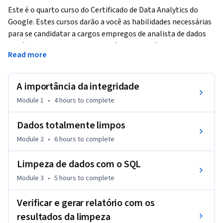
Este é o quarto curso do Certificado de Data Analytics do 
Google. Estes cursos darão a você as habilidades necessárias 
para se candidatar a cargos empregos de analista de dados 
de nível inicial. Neste curso, você continuará a ampliar seu 
Read more
conhecimento sobre Data Analytics e os conceitos e 
ferramentas que os analistas de dados usam no trabalho. 
Você aprenderá como checar e limpar os dados usando 
A importância da integridade
planilhas e SQL, além de verificar e gerar relatórios dos 
Module 1
•
4 hours
to complete
resultados da limpeza de dados. Os analistas de dados do 
Google vão instruir e oferecer maneiras práticas de realizar 
Dados totalmente limpos
tarefas comuns de analistas de dados com as melhores 
Module 2
•
6 hours
to complete
ferramentas e recursos.
Os alunos que concluírem este programa de certificação 
Limpeza de dados com o SQL
poderão se candidatar a empregos de nível inicial para 
Module 3
•
5 hours
to complete
analista de dados. Nenhuma experiência anterior é 
necessária.

Verificar e gerar relatório com os
resultados da limpeza
Veja do que você será capaz ao final deste curso:
