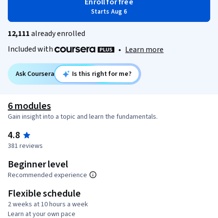
Enroll for free
Starts Aug 6
12,111
already enrolled
Included with
•
Learn more
Ask Coursera
Is this right for me?
6 modules
Gain insight into a topic and learn the fundamentals.
4.8
381 reviews
Beginner level
Recommended experience
Flexible schedule
2 weeks at 10 hours a week
Learn at your own pace