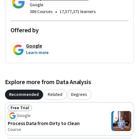
Google
•
386 Courses
17,577,371 learners
Offered by
Google
Learn more
Explore more from Data Analysis
Recommended
Related
Degrees
Free Trial
Status: Free Trial
Google
Process Data from Dirty to Clean
Course