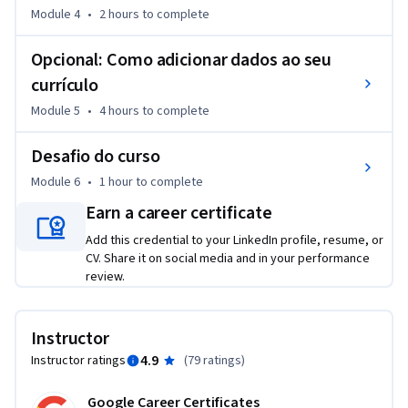
 - Verificar a integridade dos dados.

Module 4
•
2 hours
to complete
 - Aplicar técnicas de limpeza de dados usando planilhas. 

 - Desenvolver consultas SQL básicas para serem usadas em 
Opcional: Como adicionar dados ao seu
bancos de dados.

currículo
 - Aplicar funções básicas de SQL para limpar e transformar 
Module 5
•
4 hours
to complete
os dados.

 - Entender como verificar os resultados da limpeza de dados.

Desafio do curso
 - Explorar os elementos e a importância dos relatórios de 
Module 6
•
1 hour
to complete
limpeza de dados.
Earn a career certificate
Add this credential to your LinkedIn profile, resume, or
CV. Share it on social media and in your performance
review.
Instructor
4.9
Instructor ratings
(
79 ratings
)
Google Career Certificates