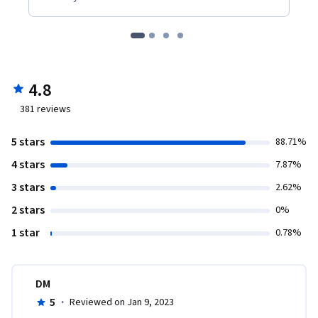
4.8
381
reviews
5 stars
88.71%
4 stars
7.87%
3 stars
2.62%
2 stars
0%
1 star
0.78%
DM
5
·
Reviewed on Jan 9, 2023