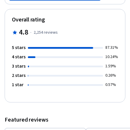
Overall rating
4.8
·
2,254
reviews
5 stars
87.31%
4 stars
10.24%
3 stars
1.59%
2 stars
0.26%
1 star
0.57%
Featured reviews