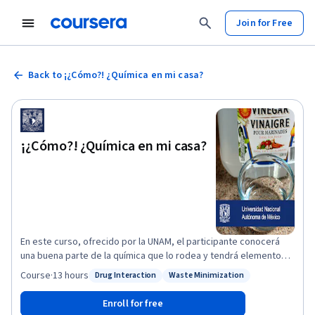
Join for Free
Back to ¡¿Cómo?! ¿Química en mi casa?
¡¿Cómo?! ¿Química en mi casa?
En este curso, ofrecido por la UNAM, el participante conocerá
una buena parte de la química que lo rodea y tendrá elementos
para saber que la química no es tan mala como nos quieren hacer
Course
·
13 hours
Drug Interaction
Waste Minimization
Status: Drug Interaction
Status: Waste Minimization
creer.
Enroll for free