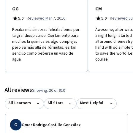
GG
CM
·
·
5.0
Reviewed Mar 7, 2016
5.0
Reviewed Jun
Reciba mis sinceras felicitaciones por
Awesome, after watch
ta grandioso curso. Ciertamente para
a night long I started
muchos la química es algo compleja,
all around chemestry,
pero va más allá de fórmulas, es tan
hand with so simple t
sencillo como beberse un vaso de
to save the world. Let
agua.
course.
All reviews
Showing: 20 of 910
All Learners
All Stars
Most Helpful
O
Omar Rodrigo Castillo González