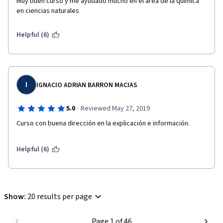
Muy buen curso y me ayudado mucho en el area de la química 
en ciencias naturales
Helpful (6)
I
IGNACIO ADRIAN BARRON MACIAS
·
5.0
Reviewed May 27, 2019
Curso con buena dirección en la explicación e información.
Helpful (6)
Show
:
20 results per page
Page 1 of 46