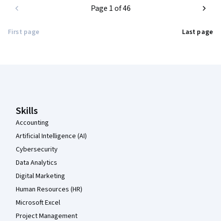
Page 1 of 46
First page
Last page
Coursera Footer
Skills
Accounting
Artificial Intelligence (AI)
Cybersecurity
Data Analytics
Digital Marketing
Human Resources (HR)
Microsoft Excel
Project Management