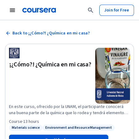
Join for Free
Back to ¡¿Cómo?! ¿Química en mi casa?
¡¿Cómo?! ¿Química en mi casa?
En este curso, ofrecido por la UNAM, el participante conocerá
una buena parte de la química que lo rodea y tendrá elementos
para saber que la química no es tan mala como nos quieren hacer
Course
·
13 hours
creer.
Materials science
Environment and Resource Management
Status: Materials science
Status: Environment and Resource Management