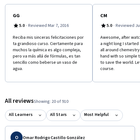
GG
CM
·
·
5.0
Reviewed Mar 7, 2016
5.0
Reviewed Jun
Reciba mis sinceras felicitaciones por
Awesome, after watch
ta grandioso curso. Ciertamente para
a night long I started
muchos la química es algo compleja,
all around chemestry,
pero va más allá de fórmulas, es tan
hand with so simple t
sencillo como beberse un vaso de
to save the world. Let
agua.
course.
All reviews
Showing: 20 of 910
All Learners
All Stars
Most Helpful
O
Omar Rodrigo Castillo González