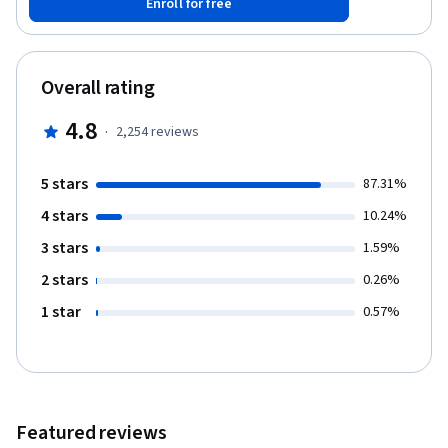
Enroll for free
Overall rating
4.8
·
2,254
reviews
5 stars
87.31%
4 stars
10.24%
3 stars
1.59%
2 stars
0.26%
1 star
0.57%
Featured reviews