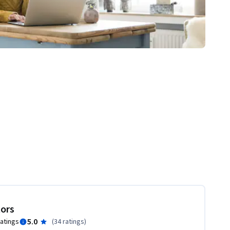
tors
5.0
ratings
(
34 ratings
)