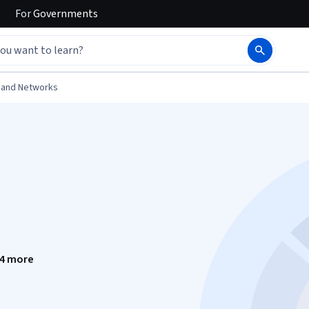
For
Governments
 and Networks
4 more