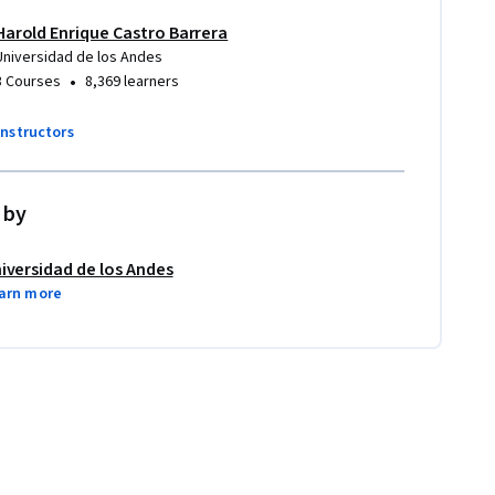
Harold Enrique Castro Barrera
Universidad de los Andes
•
3 Courses
8,369 learners
instructors
 by
iversidad de los Andes
arn more