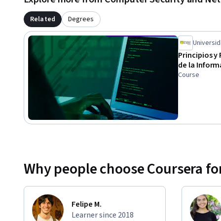
Related
Degrees
Universid
Principios y
de la Infor
Course
Why people choose Coursera for
Felipe M.
Learner since 2018