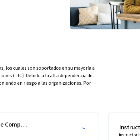
, los cuales son soportados en su mayoría a 
iones (TIC). Debido a la alta dependencia de 
niendo en riesgo a las organizaciones. Por 
esarrollen habilidades y conocimientos en 
izaremos el diseño de una arquitectura de 
se seguridad tanto en la red como en el host. 
computación forense y el manejo de 
 de Computadores y en la Nube
Instruc
uitectura de ciberseguridad para la red de 
Instructor 
 defensa de la red de computadores, el host y 