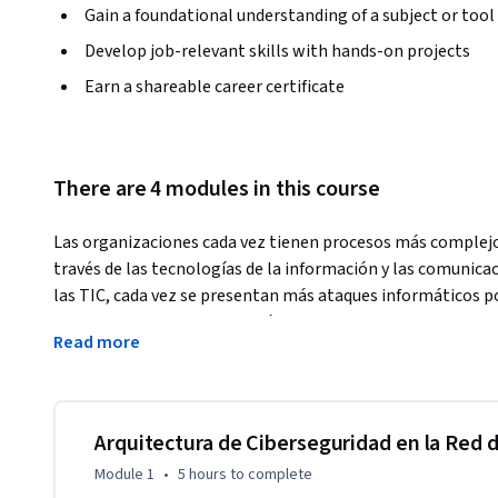
Gain a foundational understanding of a subject or tool
Develop job-relevant skills with hands-on projects
Earn a shareable career certificate
There are 4 modules in this course
Las organizaciones cada vez tienen procesos más complejos
través de las tecnologías de la información y las comunicac
las TIC, cada vez se presentan más ataques informáticos po
estas razones cada vez es más necesario que las personas d
Read more
seguridad de la información. En este curso justamente anal
seguridad en la red de computadores y diferentes controles 
Finalmente, se analizará los conceptos fundamentales de 
incidentes. 
Arquitectura de Ciberseguridad en la Red
El curso Seguridad en la Red busca que aprendas sobre la arq
Module 1
•
5 hours
to complete
datos con miras a implementar diferentes controles para la