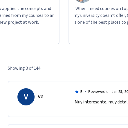
ly applied the concepts and
"When I need courses on top
learned from my courses to an
my university doesn't offer,
new project at work."
is one of the best places to 
Showing 3 of 144
5
·
Reviewed on Jan 25, 2
V
VG
Muy interesante, muy detall