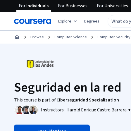
For
Individuals
For
Businesses
For
Universities
Explore
Degrees
Browse
Computer Science
Computer Security
Seguridad en la red
This course is part of
Ciberseguridad Specialization
Instructors:
Harold Enrique Castro Barrera
+