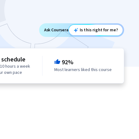
Ask Coursera
Is this right for me?
e schedule
92%
 10 hours a week
Most learners liked this course
our own pace