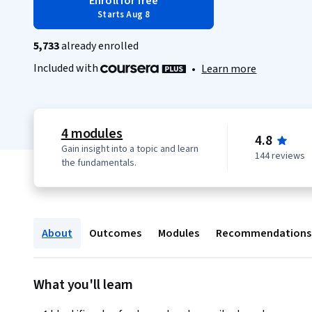
Enroll for free
Starts Aug 8
5,733
already enrolled
Included with
•
Learn more
4 modules
4.8
Gain insight into a topic and learn
144 reviews
the fundamentals.
About
Outcomes
Modules
Recommendations
What you'll learn