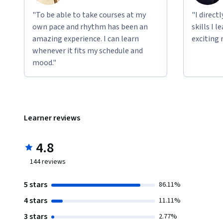
"To be able to take courses at my
"I direct
own pace and rhythm has been an
skills I 
amazing experience. I can learn
exciting 
whenever it fits my schedule and
mood."
Learner reviews
4.8
144
reviews
5 stars
86.11%
4 stars
11.11%
3 stars
2.77%