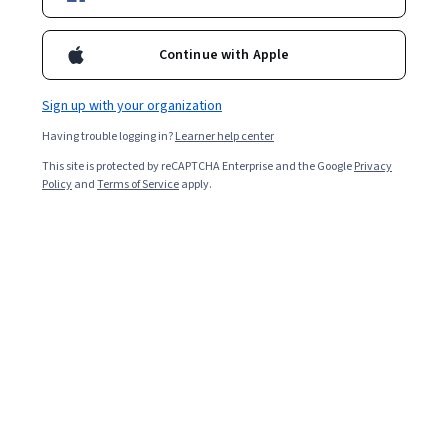
Enroll for free
工的技術為食物加上各式各樣的顏色與味道。 導致在食品加工
業蓬勃發展的現代，「吃」這件事變成了一個疑問詞，重視養
Continue with Apple
生的我們開始對吃進去的東西產生疑問，「我吃進去的食物有
哪些成分？」、「食品添加物是什麼？」、「食品的檢驗標準
Overall rating
是怎麼訂定的？」、「檢驗超標會對人體產生什麼危害？」，
Sign up with your organization
這些各式各樣對於吃的疑問加上媒體的渲染下，對「吃」的恐
4.9
·
335
reviews
懼油然而生。 「吃得飽不如吃得巧！」 對應這些問題，其實科
Having trouble logging in?
Learner help center
學家們發展出了多套嚴謹的毒理機制來評斷食品安全性。而我
This site is protected by reCAPTCHA Enterprise and the Google
Privacy
們將在本課程中以深入淺出的概念將毒理學應用在食品安全評
5 stars
91.34%
Policy
and
Terms of Service
apply.
估，介紹這些機制運作的方法和實際應用的例子，希望使同學
4 stars
了解看到擺在架上的食品，其背後許多不為人知的故事，並在
6.26%
面對層出不窮的食安問題時，能具有相當的基本概念，與對這
3 stars
0.89%
些問題的思辨能力。
2 stars
0%
1 star
1.49%
Featured reviews