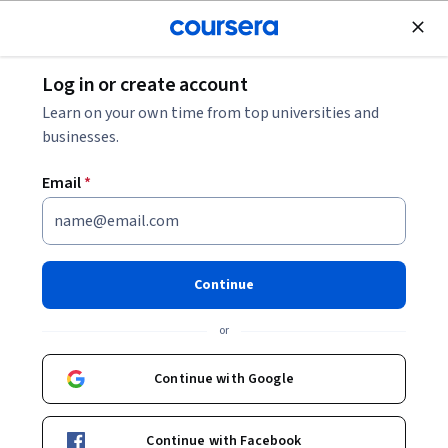
Join for Free
Log in or create account
Back to 食品安全與毒理 (Food Safety & Toxicology)
Learn on your own time from top universities and
businesses.
Email
*
食品安全與毒理 (Food Safety
& Toxicology)
Continue
or
「民以食為天！」 歷史的發展伴隨著糧食資源豐富的區域，古
中國流傳至今的這句話說明了「吃」是多麼重要的一件事，求
Continue with Google
得三餐溫飽遂成為那個時代的人的生活中心。但相較於遠古時
Beginner
·
Course
·
14 hours
代，現今的人們較少為了「吃飽」而煩惱，而自此衍生而出的
Food Safety and Sanitation
Hazard Analysis
Status: Food Safety and Sanitation
Status: Hazard Analysis
是「不只吃飽，更要吃好」，開始追求大魚大肉、滿漢全席；
Continue with Facebook
開始改變烹調方法，煎煮炒炸、煙燻、醃製；開始利用食品加