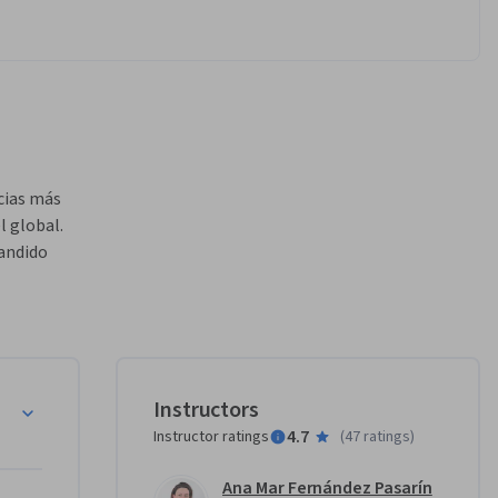
ias más 
 global. 
andido 
erie de 
D-19 hasta 
a guerra 
ncia de 
sarrollo 
 A LA UNIÓN EUROPEA)
Instructors
ética, la 
4.7
Instructor ratings
(
47 ratings
)
pticas 
Ana Mar Fernández Pasarín