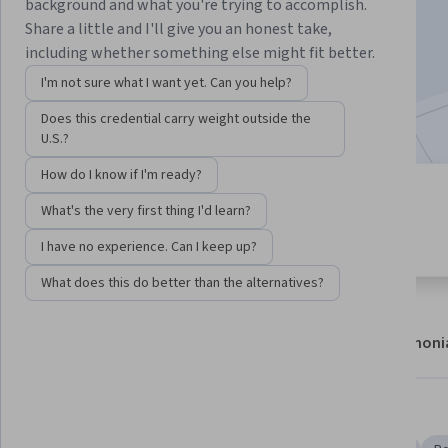
background and what you're trying to accomplish.
Enroll now
Share a little and I'll give you an honest take,
including whether something else might fit better.
6,938
already enrolled
I'm not sure what I want yet. Can you help?
Included with
•
Learn more
Does this credential carry weight outside the
U.S.?
How do I know if I'm ready?
6 modules
4.6
What's the very first thing I'd learn?
Gain insight into a topic and learn
140 reviews
the fundamentals.
I have no experience. Can I keep up?
What does this do better than the alternatives?
About
Modules
Recommendations
Testimoni
Skills you'll gain