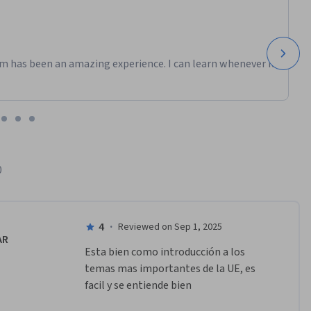
m has been an amazing experience. I can learn whenever it
0
4
·
Reviewed on Sep 1, 2025
AR
Esta bien como introducción a los 
temas mas importantes de la UE, es 
facil y se entiende bien