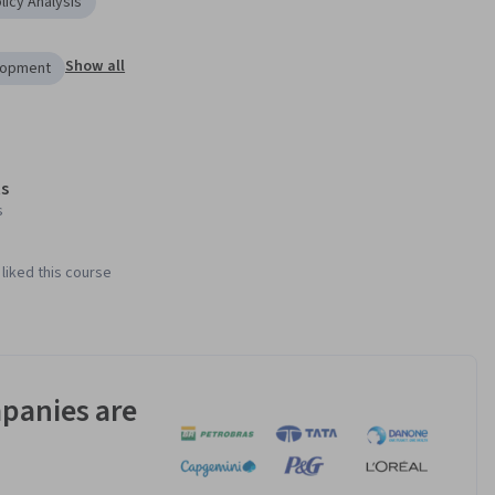
licy Analysis
Show all
elopment
s
s
liked this course
panies are