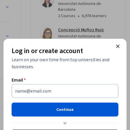
rente 
Universitat Autònoma de
Barcelona
uropeos 
•
2 Courses
6,978 learners
gicas 
defensa de 
Concepció Muñoz Ruiz
mental que 
Universitat Autònoma de
Barcelona
n 
•
2 Courses
6,978 learners
Log in or create account
izado, 
Learn on your own time from top universities and
Andrea Noferini
ranía y 
businesses.
Universitat Autònoma de
nos 
Barcelona
a las 
Email
*
•
1 Course
6,938 learners
s de 
an Monnet 
rama 
Offered by
ensión 
Continue
tico 
Universitat Autònoma de
en y 
or
Barcelona
políticas 