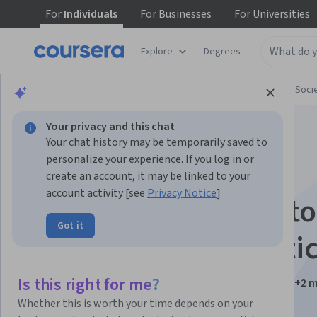
For
Individuals
For
Businesses
For
Universities
Explore
Degrees
Browse
Social Sciences
Governance and Soci
Your privacy and this chat
Your chat history may be temporarily saved to
personalize your experience. If you log in or
create an account, it may be linked to your
account activity [see
Privacy Notice
]
Unión Europea: Histo
Got it
Instituciones y Políti
Is this right for me?
Instructors:
Ana Mar Fernández Pasarín
+2 
Whether this is worth your time depends on your