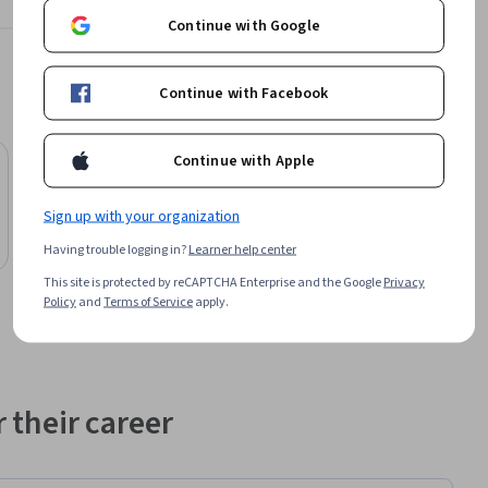
Learn more
Continue with Google
entas para 
icas a 
s, y las 
Continue with Facebook
de la UE y 
Continue with Apple
l del 
O.P. Jindal Global University
óricos 
Bachelor of Science in Psychology
Sign up with your organization
tuciones 
Degree
es 
Job Ready
Having trouble logging in?
Learner help center
Category: Job Ready
va 
This site is protected by reCAPTCHA Enterprise and the Google
Privacy
ás 
Policy
and
Terms of Service
apply.
terno (por 
mbiental), 
). 
 their career
tual de 
 seguridad 