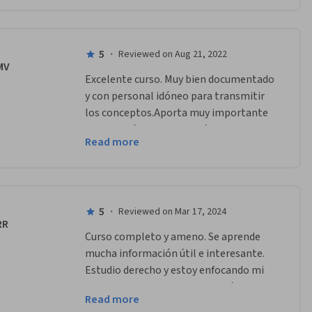
5
·
Reviewed on Aug 21, 2022
MV
Excelente curso. Muy bien documentado 
y con personal idóneo para transmitir 
los conceptos.Aporta muy importante 
información sobre la Unión Europea y 
Read more
sus políticas.Felicitaciones y muchas 
gracias.
5
·
Reviewed on Mar 17, 2024
RR
Curso completo y ameno. Se aprende 
mucha información útil e interesante. 
Estudio derecho y estoy enfocando mi 
futuro profesional hacia la Unión 
Read more
Europea. Sin duda un curso más que 