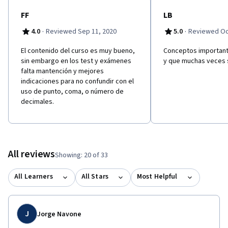
FF
LB
·
·
4.0
Reviewed Sep 11, 2020
5.0
Reviewed Oc
El contenido del curso es muy bueno,
Conceptos important
sin embargo en los test y exámenes
y que muchas veces 
falta mantención y mejores
indicaciones para no confundir con el
uso de punto, coma, o número de
decimales.
All reviews
Showing: 20 of 33
All Learners
All Stars
Most Helpful
J
Jorge Navone