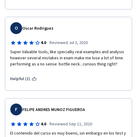
O
Oscar Rodriguez
·
4.0
Reviewed Jul 3, 2020
Super Valuable tools, like specialliy real examples and analysis 
however several mistakes in exam make me lose a lot of time. 
performing as a no sense  bottle neck.. curious thing right?
Helpful (1)
F
FELIPE ANDRES MUNOZ FIGUEROA
·
4.0
Reviewed Sep 11, 2020
El contenido del curso es muy bueno, sin embargo en los test y 