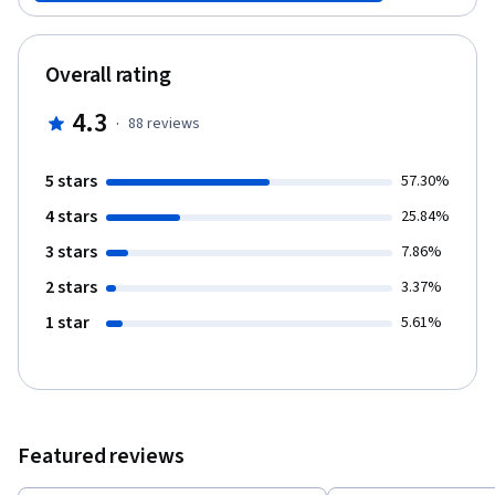
Wharton.
Overall rating
4.3
·
88
reviews
5 stars
57.30%
4 stars
25.84%
3 stars
7.86%
2 stars
3.37%
1 star
5.61%
Featured reviews