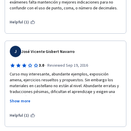
exámenes falta mantención y mejores indicaciones para no 
confundir con el uso de punto, coma, o número de decimales. 
Helpful (1)
J
José Vicente Gisbert Navarro
·
3.0
Reviewed Sep 19, 2016
Curso muy interesante, abundante ejemplos, exposición 
amena, ejercicios resueltos y propuestos. Sin embargo los 
materiales en castellano no están al nivel. Abundante erratas y 
traducciones pésimas, dificultan el aprendizaje y exigen una 
dedicación extra. No hay posibilidad de contactar con algún 
Show more
responsable para comunicar dudas o sugerencias, no hay 
tutorización.
Helpful (1)