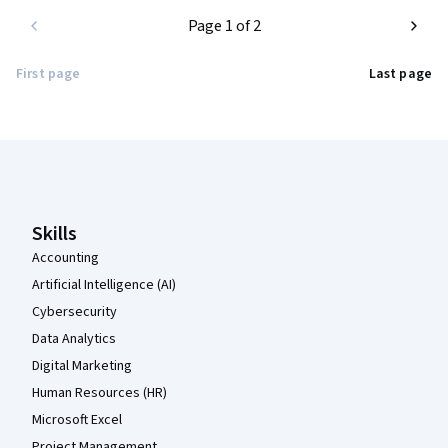
Page 1 of 2
First page
Last page
Coursera Footer
Skills
Accounting
Artificial Intelligence (AI)
Cybersecurity
Data Analytics
Digital Marketing
Human Resources (HR)
Microsoft Excel
Project Management