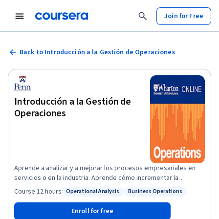
Join for Free
Back to Introducción a la Gestión de Operaciones
Introducción a la Gestión de
Operaciones
Aprende a analizar y a mejorar los procesos empresariales en
servicios o en la industria. Aprende cómo incrementar la
productividad y a ofrecer niveles de calidad mayores. Después
Course
·
12 hours
Operational Analysis
Business Operations
Status: Operational Analysis
Status: Business Operations
de que finalices con éxito este curso, podrás aplicar estas
habilidades en un reto empresarial del mundo real como parte
Enroll for free
de la Programa Especializado de Fundamentos Empresariales de