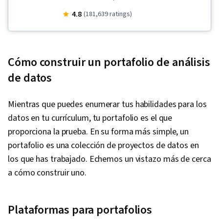
Data Validation, Spreadsheet Software, R
4.8
(181,639 ratings)
(Software), Stakeholder Communications, Data
Cleansing, Data Storytelling, Ggplot2,
Interviewing Skills, Object Oriented
Cómo construir un portafolio de análisis
Programming (OOP), Data Analysis, Data
de datos
Structures, Data Presentation, LinkedIn, Web
Presence, Sampling (Statistics), Rmarkdown,
Mientras que puedes enumerar tus habilidades para los
SQL, Analytical Skills, Data-Driven Decision-
datos en tu currículum, tu portafolio es el que
Making, Data Sharing, Data Visualization
proporciona la prueba. En su forma más simple, un
Software, Analytics, Data Processing, Tableau
portafolio es una colección de proyectos de datos en
Software, Data Manipulation, Data Quality, Data
los que has trabajado. Echemos un vistazo más de cerca
Transformation, Data Integrity, Sample Size
a cómo construir uno.
Determination, Python Programming, NumPy,
Pandas (Python Package), Scripting, Computer
Programming, Programming Principles, Prompt
Plataformas para portafolios
Engineering Tools, Google Gemini, Generative