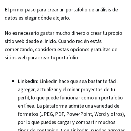
AI, Prompt Engineering, AI literacy, Branding,
El primer paso para crear un portafolio de análisis de
Professional Development, Stakeholder
datos es elegir dónde alojarlo.
Management, Dashboard, Analysis,
Communication Strategies, Business Analysis,
No es necesario gastar mucho dinero o crear tu propio
Stakeholder Engagement, Quantitative
sitio web desde el inicio. Cuando recién estás
Research, Expectation Management, Problem
comenzando, considera estas opciones gratuitas de
Solving, Relational Databases, Data Security,
sitios web para crear tu portafolio:
File Management, Data Collection, Unstructured
Data, Metadata Management, Data Storage,
Databases, Google Sheets, Data Access, Excel
LinkedIn
: LinkedIn hace que sea bastante fácil
Formulas, Pivot Tables And Charts,
agregar, actualizar y eliminar proyectos de tu
Consolidation, Query Languages, Data
perfil, lo que puede funcionar como un portafolio
Compilation, Database Management, Data
en línea. La plataforma admite una variedad de
Integration, Dashboard Creation, Web Content
formatos (JPEG, PDF, PowerPoint, Word y otros),
Accessibility Guidelines, Design Elements And
por lo que puedes cargar y compartir muchos
Principles, Driving engagement, Technical
tipos de contenido. Con LinkedIn, puedes agregar