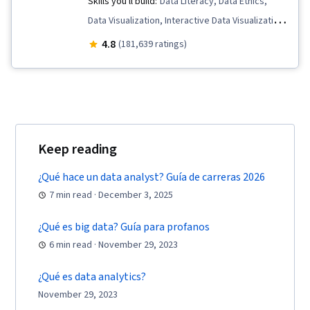
Skills you'll build:
Data Literacy, Data Ethics,
Data Visualization, Interactive Data Visualization,
Data Validation, Spreadsheet Software, R
4.8
(181,639 ratings)
(Software), Stakeholder Communications, Data
Cleansing, Data Storytelling, Ggplot2,
Interviewing Skills, Object Oriented
Programming (OOP), Data Analysis, Data
Structures, Data Presentation, LinkedIn, Web
Keep reading
Presence, Sampling (Statistics), Rmarkdown,
SQL, Analytical Skills, Data-Driven Decision-
¿Qué hace un data analyst? Guía de carreras 2026
7 min read · December 3, 2025
Making, Data Sharing, Data Visualization
Software, Analytics, Data Processing, Tableau
¿Qué es big data? Guía para profanos
Software, Data Manipulation, Data Quality, Data
6 min read · November 29, 2023
Transformation, Data Integrity, Sample Size
Determination, Python Programming, NumPy,
¿Qué es data analytics?
Pandas (Python Package), Scripting, Computer
November 29, 2023