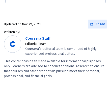
Programming, Programming Principles, Prompt
Engineering Tools, Google Gemini, Generative
AI, Prompt Engineering, AI literacy, Branding,
Professional Development, Stakeholder
Share
Updated on
Nov 29, 2023
Management, Dashboard, Analysis,
Written by:
Communication Strategies, Business Analysis,
Coursera Staff
Stakeholder Engagement, Quantitative
Editorial Team
Coursera’s editorial team is comprised of highly
Research, Expectation Management, Problem
experienced professional editor...
Solving, Relational Databases, Data Security,
This content has been made available for informational purposes
File Management, Data Collection, Unstructured
only. Learners are advised to conduct additional research to ensure
Data, Metadata Management, Data Storage,
that courses and other credentials pursued meet their personal,
professional, and financial goals.
Databases, Google Sheets, Data Access, Excel
Formulas, Pivot Tables And Charts,
Consolidation, Query Languages, Data
Compilation, Database Management, Data
Integration, Dashboard Creation, Web Content