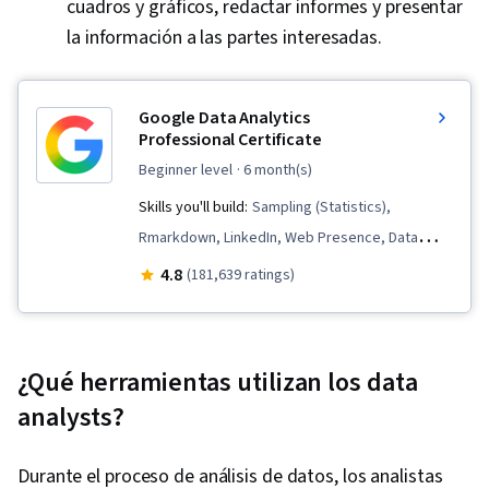
cuadros y gráficos, redactar informes y presentar
la información a las partes interesadas.
Google Data Analytics
Professional Certificate
beginner level
· 6 month(s)
Skills you'll build:
Sampling (Statistics),
Rmarkdown, LinkedIn, Web Presence, Data
Visualization, Interactive Data Visualization, Data
4.8
(181,639 ratings)
Analysis, Data Structures, Data Cleansing, Data
Storytelling, Spreadsheet Software, R
(Software), Stakeholder Communications, Data
¿Qué herramientas utilizan los data
Presentation, Interviewing Skills, Ggplot2, Data
analysts?
Validation, Object Oriented Programming
(OOP), File Management, Data Ethics, Python
Durante el proceso de análisis de datos, los analistas
Programming, NumPy, Pandas (Python