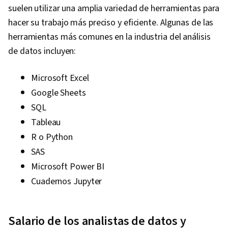
suelen utilizar una amplia variedad de herramientas para
Package), Data Manipulation, Analytical Skills,
hacer su trabajo más preciso y eficiente. Algunas de las
Analytics, Scripting, Programming Principles,
herramientas más comunes en la industria del análisis
Data Processing, Computer Programming, SQL,
de datos incluyen:
Data Transformation, Data Quality, Data
Integrity, Sample Size Determination, Data-
Microsoft Excel
Driven Decision-Making, Data Sharing, Data
Google Sheets
Visualization Software, Tableau Software,
SQL
Professional Development, Prompt Engineering
Tableau
Tools, Prompt Engineering, Branding, AI
R o Python
literacy, Google Gemini, Generative AI,
SAS
Stakeholder Management, Dashboard, Problem
Microsoft Power BI
Solving, Analysis, Quantitative Research,
Cuadernos Jupyter
Expectation Management, Communication
Strategies, Business Analysis, Stakeholder
Engagement, Data Security, Data Collection,
Salario de los analistas de datos y
Unstructured Data, Metadata Management, Data