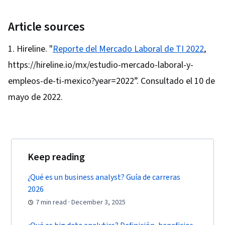
Strategies, Business Analysis, Stakeholder
Article sources
Engagement, Data Security, Data Collection,
Unstructured Data, Metadata Management, Data
Hireline. "
Reporte del Mercado Laboral de TI 2022
,
Import/Export, Databases, Data Access, Google
https://hireline.io/mx/estudio-mercado-laboral-y-
Sheets, Pivot Tables And Charts, Excel
empleos-de-ti-mexico?year=2022”. Consultado el 10 de
Formulas, Data Compilation, Data Integration,
Query Languages, Consolidation, Database
mayo de 2022.
Management, Dashboard Creation, Technical
Communication, Presentations, Web Content
Accessibility Guidelines, Driving engagement,
Design Elements And Principles, Case Studies,
Keep reading
Artificial Intelligence, Data Analysis Software,
¿Qué es un business analyst? Guía de carreras
Portfolio Management, AI Enablement
2026
7 min read · December 3, 2025