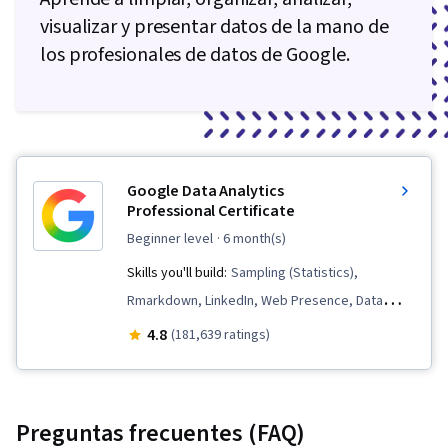
visualizar y presentar datos de la mano de
los profesionales de datos de Google.
Google Data Analytics
Professional Certificate
beginner level
· 6 month(s)
Skills you'll build:
Sampling (Statistics),
Rmarkdown, LinkedIn, Web Presence, Data
Visualization, Interactive Data Visualization, Data
4.8
(181,639 ratings)
Analysis, Data Structures, Data Cleansing, Data
Storytelling, Spreadsheet Software, R
(Software), Stakeholder Communications, Data
Preguntas frecuentes (FAQ)
Presentation, Interviewing Skills, Ggplot2, Data