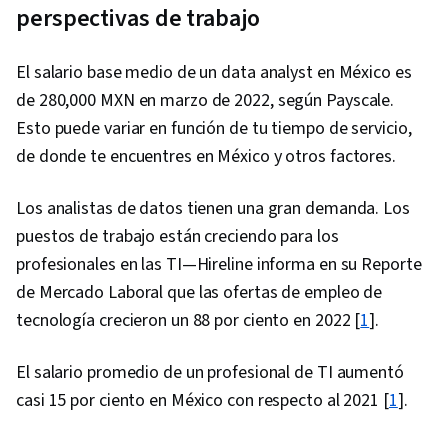
perspectivas de trabajo
Import/Export, Databases, Data Access, Google
Sheets, Pivot Tables And Charts, Excel
El salario base medio de un data analyst en México es
Formulas, Data Compilation, Data Integration,
de 280,000 MXN en marzo de 2022, según Payscale.
Query Languages, Consolidation, Database
Esto puede variar en función de tu tiempo de servicio,
Management, Dashboard Creation, Technical
de donde te encuentres en México y otros factores.
Communication, Presentations, Web Content
Accessibility Guidelines, Driving engagement,
Los analistas de datos tienen una gran demanda. Los
Design Elements And Principles, Case Studies,
puestos de trabajo están creciendo para los
Artificial Intelligence, Data Analysis Software,
profesionales en las TI—Hireline informa en su Reporte
Portfolio Management, AI Enablement
de Mercado Laboral que las ofertas de empleo de
tecnología crecieron un 88 por ciento en 2022 [
1
].
El salario promedio de un profesional de TI aumentó
casi 15 por ciento en México con respecto al 2021 [
1
].