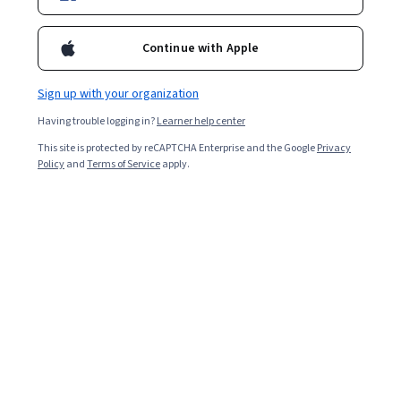
Continue with Apple
Sign up with your organization
Having trouble logging in?
Learner help center
This site is protected by reCAPTCHA Enterprise and the Google
Privacy
Policy
and
Terms of Service
apply.
Read in English. (Leer en inglés.)
Como un campo relativamente nuevo, el diseño de la
experiencia del usuario (diseño UX) y el diseño de la
interfaz de usuario (diseño UI) continúa creciendo y
evolucionando. Ya sea que te estés preparando para