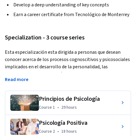
Develop a deep understanding of key concepts
Earn a career certificate from Tecnológico de Monterrey
Specialization - 3 course series
Esta especialización esta dirigida a personas que desean 
conocer acerca de los procesos cognoscitivos y psicosociales 
implicados en el desarrollo de la personalidad, las 
aplicaciones de la Psicología Positiva para el bienestar 
Read more
emocional y los factores psicosociales en el proceso de salud 
y enfermedad.
Principios de Psicología
Course 1
,
29 hours
Course 1
•
29 hours
Psicología Positiva
Course 2
,
18 hours
Course 2
•
18 hours