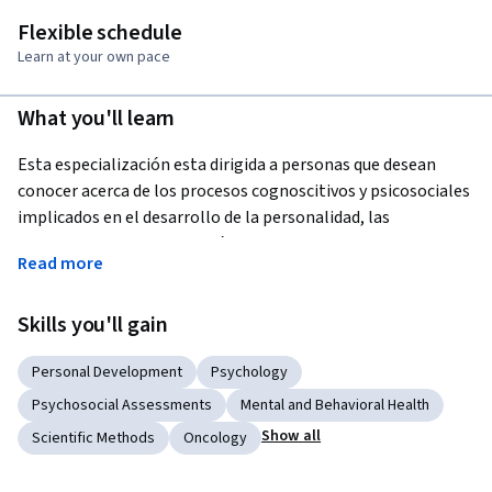
Flexible schedule
Learn at your own pace
What you'll learn
Esta especialización esta dirigida a personas que desean 
conocer acerca de los procesos cognoscitivos y psicosociales 
implicados en el desarrollo de la personalidad, las 
aplicaciones de la Psicología Positiva para el bienestar 
Read more
emocional y los factores psicosociales en el proceso de salud 
y enfermedad.
Skills you'll gain
Personal Development
Psychology
Psychosocial Assessments
Mental and Behavioral Health
Show all
Scientific Methods
Oncology