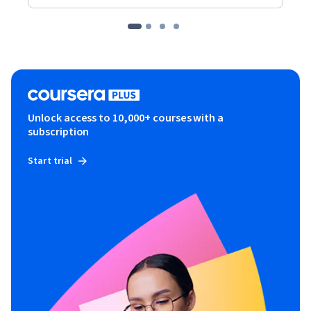
Unlock access to 10,000+ courses with a
subscription
Start trial