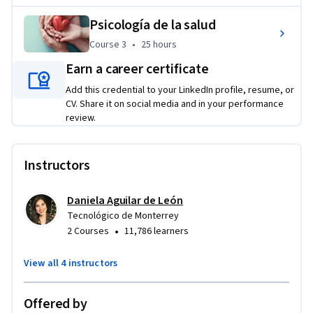
Psicología de la salud
Course 3
,
25 hours
Course 3
•
25 hours
Applied Learning Project
Earn a career certificate
Esta especialidad de Fundamentos de la Psicología 
Add this credential to your LinkedIn profile, resume, or
proporcionará una visión integral en el estudio científico del 
CV. Share it on social media and in your performance
review.
pensamiento y del comportamiento humano, donde se 
exploran temas como la sensopercepción, cognición, el 
aprendizaje y la memoria, así como la personalidad y la 
Instructors
socialización. A través de 3 diferentes proyectos aplicables a 
cada uno de los cursos, se podrán abordar estos aspectos en 
Daniela Aguilar de León
la mente del ser humano, como difieren entre las personas, 
Tecnológico de Monterrey
como están conectados con el cerebro y cómo se 
•
2 Courses
11,786 learners
descomponen debido a las enfermedades y lesiones.
View all 4 instructors
Offered by