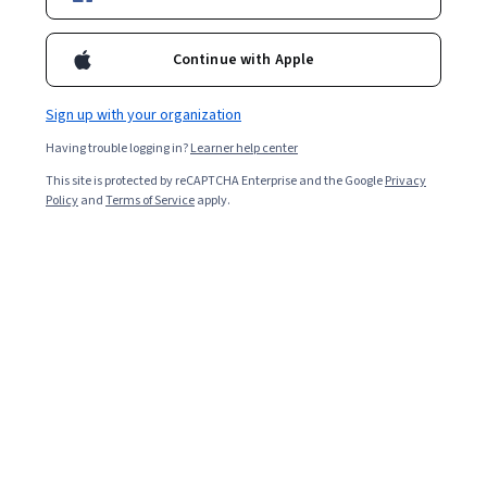
Filter & Sort
Topic
Duration
Learning Prod
Continue with Apple
University of Leeds
Sign up with your organization
How to Get Into Robotics
Skills you'll gain
:
Robotics, Automation, Automation Engineering,
Having trouble logging in?
Learner help center
Artificial Intelligence, Manufacturing and Production, Engineering,
Data Ethics, Biomedical Engineering, Computer Programming
This site is protected by reCAPTCHA Enterprise and the Google
Privacy
★ 4.6 (60) · Beginner · Course · 1 - 4 Weeks
Policy
and
Terms of Service
apply.
Preview
Category: Preview
Board Infinity
.Net Full Stack Foundation
Skills you'll gain
:
ASP.NET, C# (Programming Language), Object
Oriented Programming (OOP)
★ 4.1 (291) · Beginner · Course · 1 - 4 Weeks
Free Trial
Status: Free Trial
The Chinese University of Hong Kong