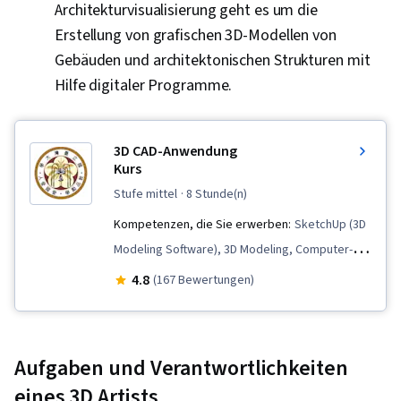
Architekturvisualisierung geht es um die
Erstellung von grafischen 3D-Modellen von
Gebäuden und architektonischen Strukturen mit
Hilfe digitaler Programme.
3D CAD-Anwendung
Kurs
stufe mittel
· 8 Stunde(n)
Kompetenzen, die Sie erwerben:
SketchUp (3D
Modeling Software), 3D Modeling, Computer-
Aided Design, Building Design, Construction,
4.8
(167 Bewertungen)
Architecture and Construction, 3D Assets,
Visualization (Computer Graphics)
Aufgaben und Verantwortlichkeiten
eines 3D Artists