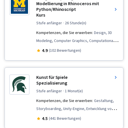
Modellierung in Rhinoceros mit
Python/Rhinoscript
Kurs
stufe anfänger
· 26 Stunde(n)
Kompetenzen, die Sie erwerben:
Design, 3D
Modeling, Computer Graphics, Computational
Logic, Data Structures, Visualization (Computer
4.9
(102 Bewertungen)
Graphics), Computer Programming, Scripting
Languages, Python Programming, Programming
Principles, Animations, Design Software,
Kunst für Spiele
Scripting
Spezialisierung
stufe anfänger
· 1 Monat(e)
Kompetenzen, die Sie erwerben:
Gestaltung,
Storyboarding, Unity-Engine, Entwicklung von
Videospielen, Grafik-Software, Adobe
4.5
(441 Bewertungen)
Photoshop, Fotobearbeitung, Visualisierung