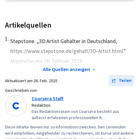
(Computergrafik), Spiel-Design, Autodesk Maya,
3D-Assets, Animationen, Computergrafik,
Konzeptionelle Gestaltung, Grafische
Artikelquellen
Werkzeuge, Farbenlehre, Computer-Grafik-
1
.
Techniken, Animation und Spieldesign, 3D-
Stepstone. „
3D Artist Gehälter in Deutschland
,
Modellierung, Gestaltungselemente und -
https://www.stepstone.de/gehalt/3D-Artist.html.”
prinzipien, Visuelles Storytelling, Grafische und
Abgerufen am 26. Februar 2025.
visuelle Gestaltung, Daten
Alle Quellen anzeigen
importieren/exportieren, Backen, Bildanalyse,
Teilen
Aktualisiert am
26. Feb. 2025
Modell-Optimierung, Designforschung,
Geschrieben von:
Kreatives Design
Coursera Staff
Redaktion
Das Redaktionsteam von Coursera besteht aus
äußerst erfahrenen professionellen R...
Diese Inhalte dienen nur zu Informationszwecken. Den Lernenden
wird empfohlen, eingehender zu recherchieren, ob Kurse und andere