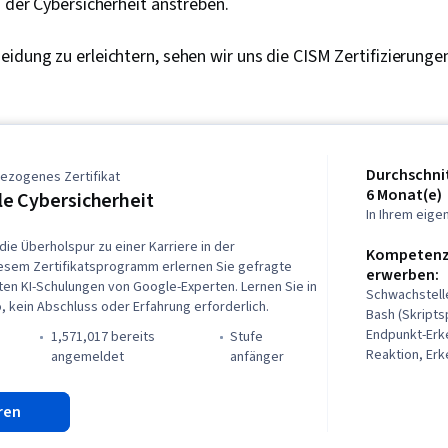
n der Cybersicherheit anstreben.
idung zu erleichtern, sehen wir uns die CISM Zertifizierungen
Durchschnit
ezogenes Zertifikat
6 Monat(e)
e Cybersicherheit
In Ihrem eig
die Überholspur zu einer Karriere in der
Kompetenze
diesem Zertifikatsprogramm erlernen Sie gefragte
erwerben:
ten KI-Schulungen von Google-Experten. Lernen Sie in
Schwachstel
 kein Abschluss oder Erfahrung erforderlich.
Bash (Skripts
Endpunkt-Erk
1,571,017 bereits
stufe
Reaktion, Er
)
angemeldet
anfänger
Bedrohungen
Sicherheitsb
ren
Cybersecurit
Netzwerksich