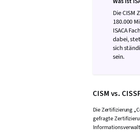
Was ist I
Die CISM Z
180.000 Mi
ISACA Fach
dabei, ste
sich ständ
sein.
CISM vs. CISS
Die Zertifizierung „
gefragte Zertifizier
Informationsverwalt