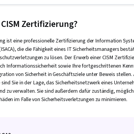
von Computer
Linux, Intrus
Prävention, F
Bedrohungsda
 CISM Zertifizierung?
von Bedrohu
von Bedrohun
Vorfälle, Net
ung ist eine professionelle Zertifizierung der Information Sys
Web-Präsenz,
(ISACA), die die Fähigkeit eines IT Sicherheitsmanagers bestät
Programmier
Sicherheitsi
chutzverletzungen zu lösen. Der Erwerb einer CISM Zertifizie
Ereignisverwa
h Informationssicherheit sowie Ihre fortgeschrittenen Kenn
Netzwerkanal
gration von Sicherheit in Geschäftsziele unter Beweis stellen.
Kontinuierli
Management v
te sind Sie in der Lage, das Sicherheitsnetzwerk eines Untern
Verwaltung v
nd zu verwalten. Sie sind außerdem dafür zuständig, mögli
Abfragesprac
Überwachung
chäden im Falle von Sicherheitsverletzungen zu minimieren.
Ereignissen, 
Datensicherh
Kommunikatio
Sicherheits
Künstliche Int
Arbeitsabläuf