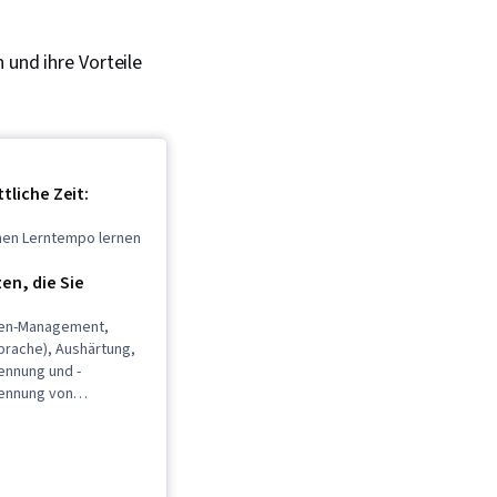
 und ihre Vorteile
tliche Zeit:
enen Lerntempo lernen
n, die Sie
len-Management,
prache), Aushärtung,
ennung und -
kennung von
,
ewußtsein,
y,
erheit, Management