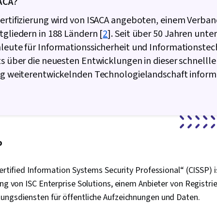
SACA?
Entwicklung,
ertifizierung wird von ISACA angeboten, einem Verban
Tools, Schnel
Kenntnisse, 
tgliedern in 188 Ländern [
2
]. Seit über 50 Jahren unte
KI, Interview
leute für Informationssicherheit und Informationste
Google Gemini
Cyber-Angriff
ts über die neuesten Entwicklungen in dieser schnelll
Sicherheitsst
ig weiterentwickelnden Technologielandschaft informi
Informationss
Betriebssyst
Dateiverwalt
Beglaubigung
Management, 
Datenbanken,
Befehlszeilens
P
Shell, Berech
Linux-Verwal
Datei-E/A, Alg
Certified Information Systems Security Professional“ (CISSP) i
Automatisier
ung von ISC Enterprise Solutions, einem Anbieter von Registri
Instandhaltb
Entwicklung,
ungsdiensten für öffentliche Aufzeichnungen und Daten.
importieren/
Automatisier