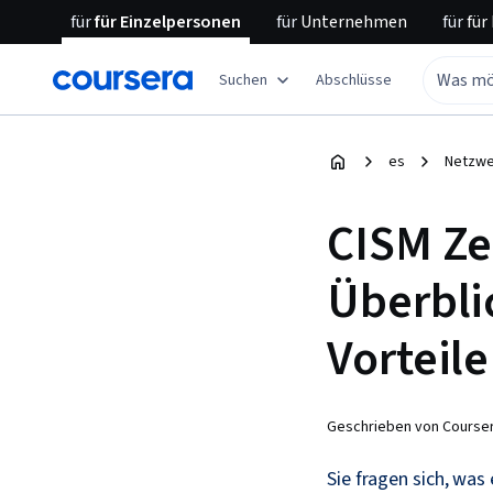
für
für Einzelpersonen
für
Unternehmen
für
für
Suchen
Abschlüsse
es
Netzwe
CISM Zer
Überbli
Vorteile
Geschrieben von Courser
Sie fragen sich, was 