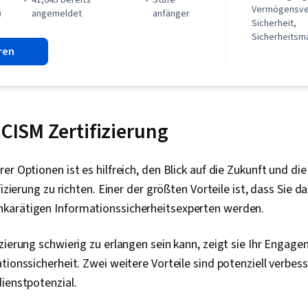
41,645 bereits
stufe
Risikominder
Vermögensver
)
angemeldet
anfänger
Vermögens
Sicherheit,
Sicherheits
ren
Sicherheitsko
Schlüsselver
Kryptographi
Bedrohungen,
Vorfälle, Beg
vor Malware,
 CISM Zertifizierung
Infrastruktur 
Schlüssel, En
Kryptographi
er Optionen ist es hilfreich, den Blick auf die Zukunft und die
MITRE ATT&C
fizierung zu richten. Einer der größten Vorteile ist, dass Sie d
Bewertungen d
Netzwerksich
karätigen Informationssicherheitsexperten werden.
Anwendungssi
Modelle, Kont
zierung schwierig zu erlangen sein kann, zeigt sie Ihr Engage
Bewertung de
Daten-Ethik, I
tionssicherheit. Zwei weitere Vorteile sind potenziell verbe
Zugangsmana
dienstpotenzial.
und Schutz, D
Informationss