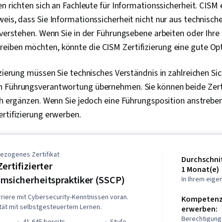
en richten sich an Fachleute für Informationssicherheit. CISM
Computerpro
Grundsätze d
eis, dass Sie Informationssicherheit nicht nur aus technisch
Computer-Ver
 verstehen. Wenn Sie in der Führungsebene arbeiten oder Ihre 
private Netzw
Netzarchitekt
iben möchten, könnte die CISM Zertifizierung eine gute Opt
Cloud-Sicherh
Netzwerkarbei
izierung müssen Sie technisches Verständnis in zahlreichen Si
Cloud Comput
der Anfälligk
 Führungsverantwortung übernehmen. Sie können beide Zert
Risikomanag
ch ergänzen. Wenn Sie jedoch eine Führungsposition anstreben,
Datenverwalt
ertifizierung erwerben.
Sicherheitsst
Kryptographi
Malware, MI
Rahmenwerk, 
Zugangsman
ezogenes Zertifikat
Durchschnit
Risikomanag
Zertifizierter
1 Monat(e)
Application S
msicherheitspraktiker (SSCP)
In Ihrem eig
(OWASP), Re
Risikoanalyse
arriere mit Cybersecurity-Kenntnissen voran.
Kompetenze
Unternehmen
ität mit selbstgesteuertem Lernen.
erwerben:
Systemüberw
Berechtigung