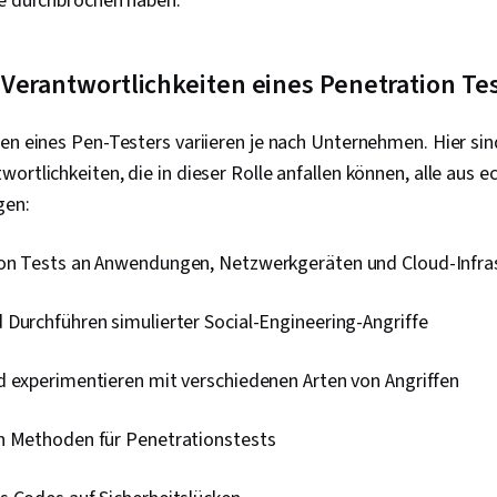
le durchbrochen haben.
Sicherheitsi
Ereignisverwa
TCP/IP, Netz
Verantwortlichkeiten eines Penetration Te
Netzwerk-Üb
Überwachung 
Abfragesprac
en eines Pen-Testers variieren je nach Unternehmen. Hier sin
Überwachung
Sicherheitsko
ortlichkeiten, die in dieser Rolle anfallen können, alle aus e
von Dokument
gen:
Entwicklung,
Tools, Schnel
Branding, KI-
on Tests an Anwendungen, Netzwerkgeräten und Cloud-Infra
Gemini, Gener
Interviewing-
Durchführen simulierter Social-Engineering-Angriffe
Risiko, Cyber
Informationss
Sicherheitsst
d experimentieren mit verschiedenen Arten von Angriffen
Betriebssyst
Dateisysteme
Datenbank-M
n Methoden für Penetrationstests
Benutzerkont
Befehlszeilen