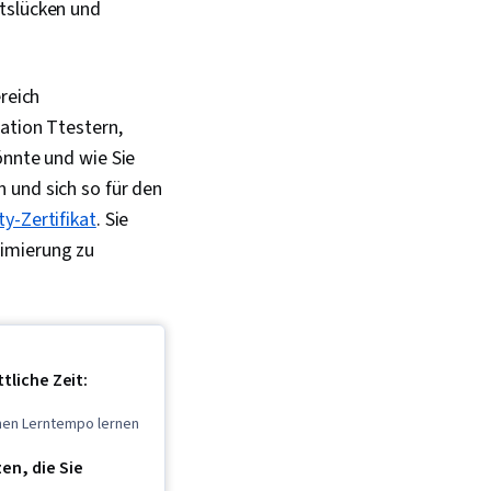
itslücken und
reich
ration Ttestern,
önnte und wie Sie
 und sich so für den
y-Zertifikat
. Sie
nimierung zu
tliche Zeit:
enen Lerntempo lernen
n, die Sie