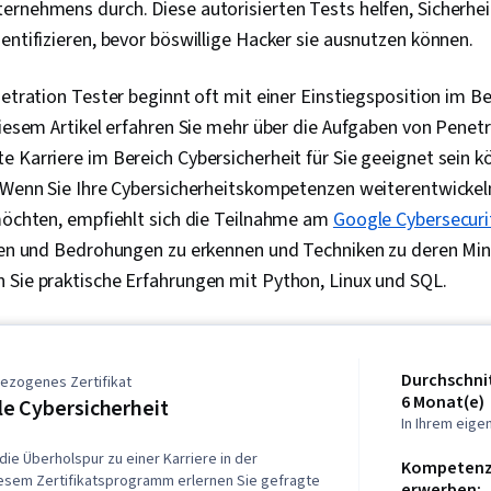
ernehmens durch. Diese autorisierten Tests helfen, Sicherhe
entifizieren, bevor böswillige Hacker sie ausnutzen können.
netration Tester beginnt oft mit einer Einstiegsposition im Be
diesem Artikel erfahren Sie mehr über die Aufgaben von Penet
 Karriere im Bereich Cybersicherheit für Sie geeignet sein k
 Wenn Sie Ihre Cybersicherheitskompetenzen weiterentwickeln
 möchten, empfiehlt sich die Teilnahme am
Google Cybersecurit
iken und Bedrohungen zu erkennen und Techniken zu deren Mi
 Sie praktische Erfahrungen mit Python, Linux und SQL.
Durchschnit
ezogenes Zertifikat
6 Monat(e)
e Cybersicherheit
In Ihrem eig
die Überholspur zu einer Karriere in der
Kompetenze
diesem Zertifikatsprogramm erlernen Sie gefragte
erwerben: