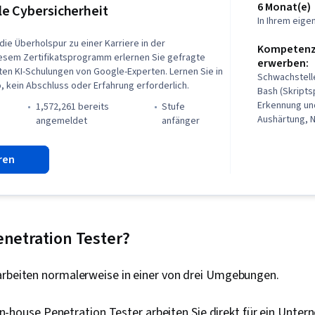
6 Monat(e)
e Cybersicherheit
Risikominder
In Ihrem eig
Vermögens, S
Unternehmen,
die Überholspur zu einer Karriere in der
Kompetenze
Algorithmen, 
diesem Zertifikatsprogramm erlernen Sie gefragte
erwerben:
Instandhaltba
ten KI-Schulungen von Google-Experten. Lernen Sie in
Schwachstel
Automatisier
 kein Abschluss oder Erfahrung erforderlich.
Bash (Skripts
importieren/
Erkennung un
1,572,261 bereits
stufe
Grundsätze d
Aushärtung, 
)
angemeldet
anfänger
Computerpro
Sicherheitsb
Programm-En
Programmieru
ren
Bedrohungen,
Bedrohungsd
von Bedrohun
von Bedrohun
Protokolle, Li
Detection und
enetration Tester?
Management 
Computersich
arbeiten normalerweise in einer von drei Umgebungen.
Cybersecurity
Vorfälle, Feh
Präsenz, SQL
In-house Penetration Tester arbeiten Sie direkt für ein Unte