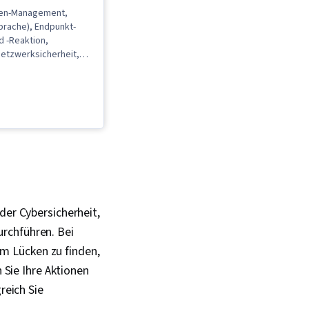
len-Management,
prache), Endpunkt-
d -Reaktion,
Netzwerksicherheit,
ewußtsein, Python-
ng, Erkennung von
 Cyber-
aten, Management
gen, Modellierung
gen, Netzwerk-
nux, Intrusion
 Prävention,
von
erheitsvorfällen,
, Reaktion auf
der Cybersicherheit,
lersuche, Web-
rchführen. Bei
, Management von
en, Technische
m Lücken zu finden,
n, Datensicherheit,
Sie Ihre Aktionen
AI-Arbeitsabläufe,
reich Sie
elligenz,
management,