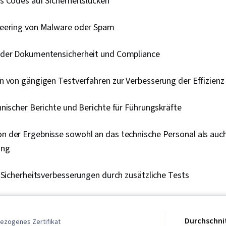
s Codes auf Sicherheitslücken
Relationale 
Berechtigung
Beglaubigunge
eering von Malware oder Spam
Verwaltung, D
Computer-Ve
Netzarchitekt
der Dokumentensicherheit und Compliance
Virtuelle pri
Cloud-Sicherh
n von gängigen Testverfahren zur Verbesserung der Effizienz
Netzwerkarbei
Bewertungen d
Cloud Comput
nischer Berichte und Berichte für Führungskräfte
Malware, Rah
Risikomanag
Kryptographi
 der Ergebnisse sowohl an das technische Personal als auch
Sicherheitsst
ung
ATT&CK Rah
Datenverwaltu
Zugangsman
 Sicherheitsverbesserungen durch zusätzliche Tests
Risikomanag
Rechnungspr
Application S
(OWASP), Ris
Durchschnit
ezogenes Zertifikat
Systemüberw