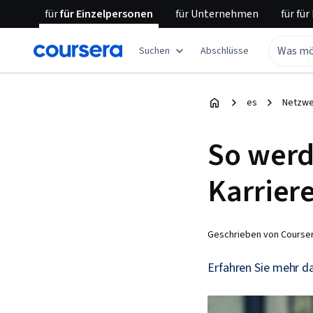
für
für Einzelpersonen
für
Unternehmen
für
für
Suchen
Abschlüsse
es
Netzwe
So werd
Karrier
Geschrieben von Courser
Erfahren Sie mehr da