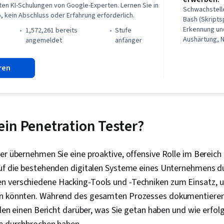
ten KI-Schulungen von Google-Experten. Lernen Sie in
Schwachstel
 kein Abschluss oder Erfahrung erforderlich.
Bash (Skripts
Erkennung un
1,572,261 bereits
stufe
Aushärtung, 
)
angemeldet
anfänger
Sicherheitsb
Programmieru
ren
Bedrohungen,
Bedrohungsd
von Bedrohun
von Bedrohun
Protokolle, Li
Detection und
in Penetration Tester?
Management 
Computersich
Cybersecurity
er übernehmen Sie eine proaktive, offensive Rolle im Bereich 
Vorfälle, Feh
auf die bestehenden digitalen Systeme eines Unternehmens du
Präsenz, SQL
Zwischenfäll
 verschiedene Hacking-Tools und -Techniken zum Einsatz, u
Kommunikatio
n könnten. Während des gesamten Prozesses dokumentieren 
Daten-Ethik, 
ellen einen Bericht darüber, was Sie getan haben und wie erfolg
Künstliche Int
Sicherheits