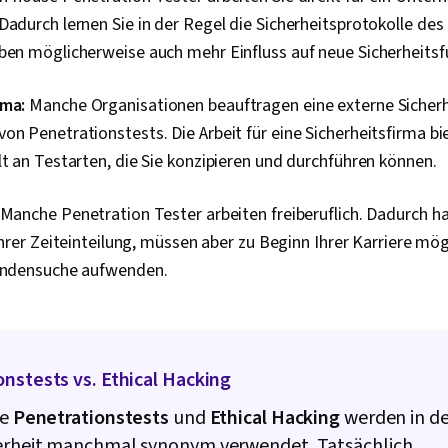
Zwischenfäll
Dadurch lernen Sie in der Regel die Sicherheitsprotokolle d
Kommunikatio
Daten-Ethik, 
ben möglicherweise auch mehr Einfluss auf neue Sicherheitsfu
Künstliche Int
Sicherheits
Sicherheitsi
rma:
Manche Organisationen beauftragen eine externe Sicherh
Ereignisverwa
on Penetrationstests. Die Arbeit für eine Sicherheitsfirma bi
TCP/IP, Netz
lt an Testarten, die Sie konzipieren und durchführen können.
Netzwerk-Üb
Überwachung 
Abfragesprac
Manche Penetration Tester arbeiten freiberuflich. Dadurch h
Überwachung
n Ihrer Zeiteinteilung, müssen aber zu Beginn Ihrer Karriere m
Sicherheitsko
von Dokument
Kundensuche aufwenden.
Entwicklung,
Tools, Schnel
Branding, KI-
Gemini, Gener
Interviewing-
nstests vs. Ethical Hacking
Risiko, Cyber
Informationss
fe
Penetrationstests
und
Ethical Hacking
werden in de
Sicherheitsst
erheit manchmal synonym verwendet. Tatsächlich
Betriebssyst