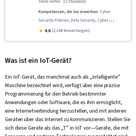
stufe mittel
· 12 Stunde(n)
Kompetenzen, die Sie erwerben:
Cyber
Security Policies, Data Security, Cyber
Engineering, Cyber Attacks, Cyber Security
4.6
(2,168 Bewertungen)
Strategy, Emerging Technologies, Information
Systems Security, Information Privacy, Security
Awareness, Enterprise Security, Internet Of
Was ist ein IoT-Gerät?
Things, Cybersecurity
Ein IoT-Gerät, das manchmal auch als „intelligente”
Maschine bezeichnet wird, verfügt über eine präzise
Programmierung für den Betrieb bestimmter
Anwendungen oder Software, die es ihm ermöglicht,
eine Internetverbindung herzustellen, und mit anderen
Geräten über das Internet zu kommunizieren. Stellen Sie
sich diese Geräte als das „T” in IoT vor—Geräte, die mit