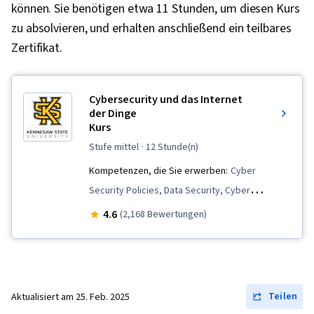
können. Sie benötigen etwa 11 Stunden, um diesen Kurs
zu absolvieren, und erhalten anschließend ein teilbares
Zertifikat.
Cybersecurity und das Internet
der Dinge
Kurs
stufe mittel
· 12 Stunde(n)
Kompetenzen, die Sie erwerben:
Cyber
Security Policies, Data Security, Cyber
Engineering, Cyber Attacks, Cyber Security
4.6
(2,168 Bewertungen)
Strategy, Emerging Technologies, Information
Systems Security, Information Privacy, Security
Awareness, Enterprise Security, Internet Of
Things, Cybersecurity
Teilen
Aktualisiert am
25. Feb. 2025